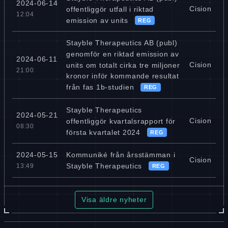
2024-06-14
Cision
offentliggör utfall i riktad
12:04
emission av units
REG
Stayble Therapeutics AB (publ)
genomför en riktad emission av
2024-06-11
Cision
units om totalt cirka tre miljoner
21:00
kronor inför kommande resultat
från fas 1b-studien
REG
Stayble Therapeutics
2024-05-21
Cision
offentliggör kvartalsrapport för
08:30
första kvartalet 2024
REG
Kommuniké från årsstämman i
2024-05-15
Cision
Stayble Therapeutics
13:49
REG
Visa äldre nyheter