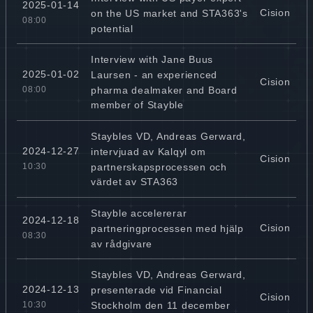
2025-01-14
Cision
on the US market and STA363's
08:00
potential
Interview with Jane Buus
2025-01-02
Laursen - an experienced
Cision
pharma dealmaker and Board
08:00
member of Stayble
Staybles VD, Andreas Gerward,
2024-12-27
intervjuad av Kalqyl om
Cision
partnerskapsprocessen och
10:30
värdet av STA363
Stayble accelererar
2024-12-18
Cision
partneringprocessen med hjälp
08:30
av rådgivare
Staybles VD, Andreas Gerward,
2024-12-13
presenterade vid Financial
Cision
Stockholm den 11 december
10:30