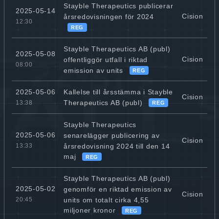
Stayble Therapeutics publicerar
2025-05-14
Cision
årsredovisningen för 2024
12:30
REG
Stayble Therapeutics AB (publ)
2025-05-08
Cision
offentliggör utfall i riktad
08:00
emission av units
REG
Kallelse till årsstämma i Stayble
2025-05-06
Cision
Therapeutics AB (publ)
13:38
REG
Stayble Therapeutics
2025-05-06
senarelägger publicering av
Cision
årsredovisning 2024 till den 14
13:33
maj
REG
Stayble Therapeutics AB (publ)
2025-05-02
genomför en riktad emission av
Cision
units om totalt cirka 4,55
20:45
miljoner kronor
REG