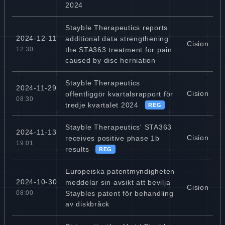
2024
Stayble Therapeutics reports
2024-12-11
additional data strengthening
Cision
the STA363 treatment for pain
12:30
caused by disc herniation
Stayble Therapeutics
2024-11-29
Cision
offentliggör kvartalsrapport för
08:30
tredje kvartalet 2024
REG
Stayble Therapeutics' STA363
2024-11-13
Cision
receives positive phase 1b
19:01
results
REG
Europeiska patentmyndigheten
2024-10-30
meddelar sin avsikt att bevilja
Cision
Staybles patent för behandling
08:00
av diskbråck