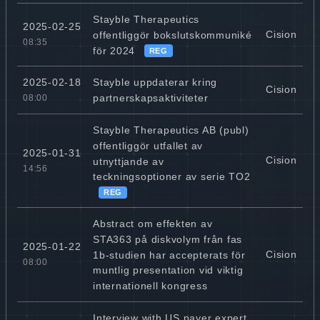
Stayble Therapeutics
2025-02-25
Cision
offentliggör bokslutskommuniké
08:35
för 2024
REG
Stayble uppdaterar kring
2025-02-18
Cision
partnerskapsaktiviteter
08:00
Stayble Therapeutics AB (publ)
offentliggör utfallet av
2025-01-31
Cision
utnyttjande av
14:56
teckningsoptioner av serie TO2
REG
Abstract om effekten av
STA363 på diskvolym från fas
2025-01-22
Cision
1b-studien har accepterats för
08:00
muntlig presentation vid viktig
internationell kongress
Interview with US payer expert