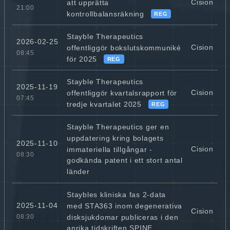
Cision
att upprätta
21:00
kontrollbalansräkning
REG
Stayble Therapeutics
2026-02-25
Cision
offentliggör bokslutskommuniké
08:45
för 2025
REG
Stayble Therapeutics
2025-11-19
Cision
offentliggör kvartalsrapport för
07:45
tredje kvartalet 2025
REG
Stayble Therapeutics ger en
uppdatering kring bolagets
2025-11-10
Cision
immateriella tillgångar -
08:30
godkända patent i ett stort antal
länder
Staybles kliniska fas 2-data
2025-11-04
med STA363 inom degenerativa
Cision
disksjukdomar publiceras i den
08:30
anrika tidskriften SPINE