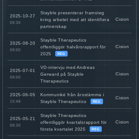
Stayble presenterar framsteg
2025-10-27
Cision
kring arbetet med att identifiera
08:30
partnerskap
Stayble Therapeutics
2025-08-20
Cision
offentliggör halvårsrapport för
09:00
2025
REG
VD-intervju med Andreas
2025-07-01
Cision
Gerward på Stayble
08:00
Therapeutics
Kommuniké från årsstämma i
2025-06-05
Cision
Stayble Therapeutics
15:48
REG
Stayble Therapeutics
2025-05-21
Cision
offentliggör kvartalsrapport för
08:30
första kvartalet 2025
REG