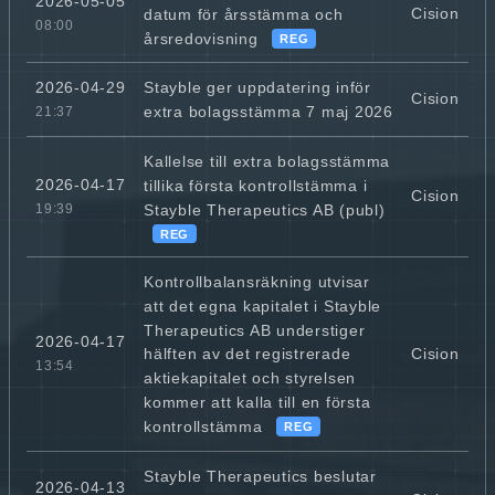
2026-05-05
Cision
datum för årsstämma och
08:00
årsredovisning
REG
Stayble ger uppdatering inför
2026-04-29
Cision
extra bolagsstämma 7 maj 2026
21:37
Kallelse till extra bolagsstämma
2026-04-17
tillika första kontrollstämma i
Cision
Stayble Therapeutics AB (publ)
19:39
REG
Kontrollbalansräkning utvisar
att det egna kapitalet i Stayble
Therapeutics AB understiger
2026-04-17
Cision
hälften av det registrerade
13:54
aktiekapitalet och styrelsen
kommer att kalla till en första
kontrollstämma
REG
Stayble Therapeutics beslutar
2026-04-13