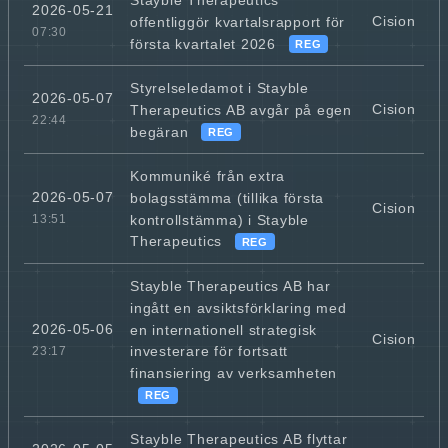
2026-05-21
Cision
offentliggör kvartalsrapport för
07:30
första kvartalet 2026
REG
Styrelseledamot i Stayble
2026-05-07
Cision
Therapeutics AB avgår på egen
22:44
begäran
REG
Kommuniké från extra
2026-05-07
bolagsstämma (tillika första
Cision
kontrollstämma) i Stayble
13:51
Therapeutics
REG
Stayble Therapeutics AB har
ingått en avsiktsförklaring med
2026-05-06
en internationell strategisk
Cision
investerare för fortsatt
23:17
finansiering av verksamheten
REG
Stayble Therapeutics AB flyttar