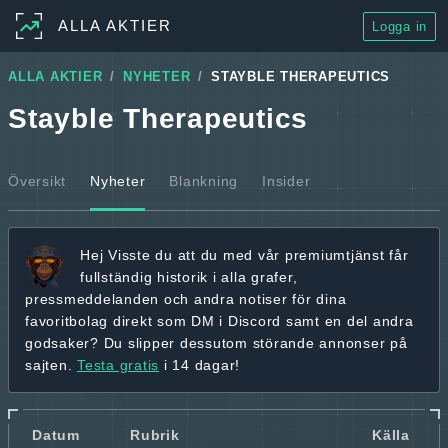
ALLA AKTIER
Logga in
ALLA AKTIER
NYHETER
STAYBLE THERAPEUTICS
Stayble Therapeutics
Översikt
Nyheter
Blankning
Insider
Hej
Visste du att du med vår premiumtjänst får
fullständig historik
i alla grafer,
pressmeddelanden och andra
notiser för dina
favoritbolag
direkt som DM i Discord samt en del andra
godsaker? Du slipper dessutom störande annonser på
sajten.
Testa gratis
i 14 dagar!
Datum
Rubrik
Källa