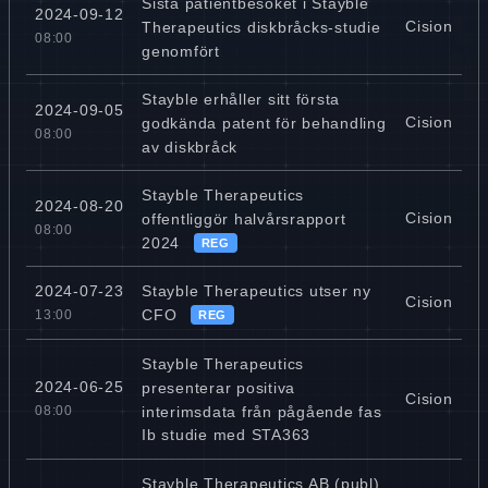
Sista patientbesöket i Stayble
2024-09-12
Cision
Therapeutics diskbråcks-studie
08:00
genomfört
Stayble erhåller sitt första
2024-09-05
Cision
godkända patent för behandling
08:00
av diskbråck
Stayble Therapeutics
2024-08-20
Cision
offentliggör halvårsrapport
08:00
2024
REG
Stayble Therapeutics utser ny
2024-07-23
Cision
CFO
13:00
REG
Stayble Therapeutics
2024-06-25
presenterar positiva
Cision
interimsdata från pågående fas
08:00
Ib studie med STA363
Stayble Therapeutics AB (publ)