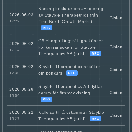
Nasdaq beslutar om avnotering
2026-06-03
av Stayble Therapeutics från
Cision
First North Growth Market
17:29
REG
Göteborgs Tingsrätt godkänner
2026-06-02
Cision
konkursansökan för Stayble
17:14
Therapeutics AB (publ)
REG
Stayble Therapeutics ansöker
2026-06-02
Cision
om konkurs
12:30
REG
Stayble Therapeutics AB flyttar
2026-05-28
Cision
datum för årsredovisning
15:56
REG
Kallelse till årsstämma i Stayble
2026-05-22
Cision
Therapeutics AB (publ)
15:27
REG
Stayble Therapeutics