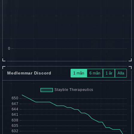
Medlemmar Discord
1 mån
6 mån
1 år
Alla