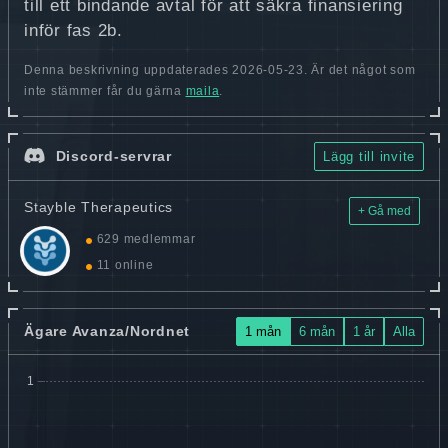
till ett bindande avtal för att säkra finansiering
inför fas 2b.
Denna beskrivning uppdaterades 2026-05-23. Är det något som
inte stämmer får du gärna
maila
.
Discord-servrar
Lägg till invite
Stayble Therapeutics
+ Gå med
629 medlemmar
11 online
Ägare Avanza/Nordnet
1 mån
6 mån
1 år
Alla