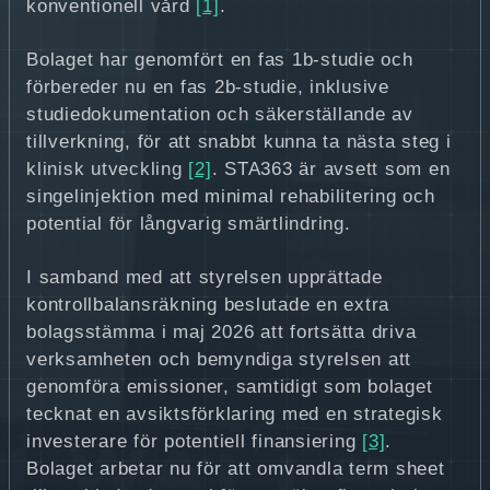
konventionell vård
[1]
.
Bolaget har genomfört en fas 1b-studie och
förbereder nu en fas 2b-studie, inklusive
studiedokumentation och säkerställande av
tillverkning, för att snabbt kunna ta nästa steg i
klinisk utveckling
[2]
. STA363 är avsett som en
singelinjektion med minimal rehabilitering och
potential för långvarig smärtlindring.
I samband med att styrelsen upprättade
kontrollbalansräkning beslutade en extra
bolagsstämma i maj 2026 att fortsätta driva
verksamheten och bemyndiga styrelsen att
genomföra emissioner, samtidigt som bolaget
tecknat en avsiktsförklaring med en strategisk
investerare för potentiell finansiering
[3]
.
Bolaget arbetar nu för att omvandla term sheet