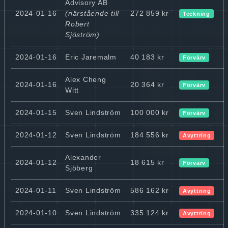
Advisory AB
2024-01-16
(närstående till
272 859 kr
Teckning
Robert
Sjöström)
2024-01-16
Eric Jaremalm
40 183 kr
Förvärv
Alex Cheng
2024-01-16
20 364 kr
Förvärv
Witt
2024-01-15
Sven Lindström
100 000 kr
Förvärv
2024-01-12
Sven Lindström
184 556 kr
Avyttring
Alexander
2024-01-12
18 615 kr
Förvärv
Sjöberg
2024-01-11
Sven Lindström
586 162 kr
Avyttring
2024-01-10
Sven Lindström
335 124 kr
Avyttring