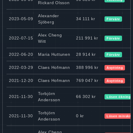
Rickard Olsson
Alexander
2023-05-09
34 111 kr
Förvärv
Sjöberg
Alex Cheng
2022-07-15
211 991 kr
Förvärv
Witt
2022-06-20
Maria Huttunen
28 914 kr
Förvärv
2022-03-29
Claes Hofmann
388 996 kr
Avyttring
2021-12-20
Claes Hofmann
769 047 kr
Avyttring
Torbjörn
2021-11-30
66 302 kr
Lösen ökning
Andersson
Torbjörn
2021-11-30
0 kr
Lösen minskn
Andersson
Alex Cheng