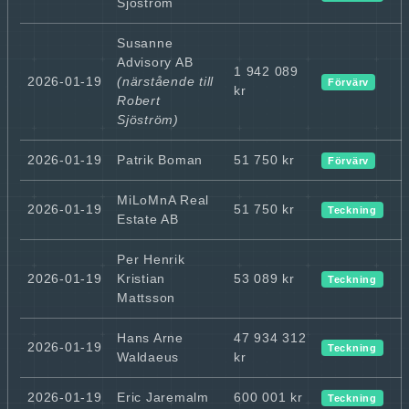
Sjöström
Susanne
Advisory AB
1 942 089
2026-01-19
(närstående till
Förvärv
kr
Robert
Sjöström)
2026-01-19
Patrik Boman
51 750 kr
Förvärv
MiLoMnA Real
2026-01-19
51 750 kr
Teckning
Estate AB
Per Henrik
2026-01-19
Kristian
53 089 kr
Teckning
Mattsson
Hans Arne
47 934 312
2026-01-19
Teckning
Waldaeus
kr
2026-01-19
Eric Jaremalm
600 001 kr
Teckning