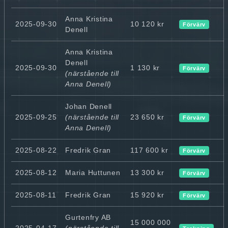
Anna Kristina
2025-09-30
10 120 kr
Förvärv
Denell
Anna Kristina
Denell
2025-09-30
1 130 kr
Förvärv
(närstående till
Anna Denell)
Johan Denell
2025-09-25
(närstående till
23 650 kr
Förvärv
Anna Denell)
2025-08-22
Fredrik Gran
117 600 kr
Förvärv
2025-08-12
Maria Huttunen
13 300 kr
Förvärv
2025-08-11
Fredrik Gran
15 920 kr
Förvärv
Gurtenfry AB
15 000 000
2025-04-17
(närstående till