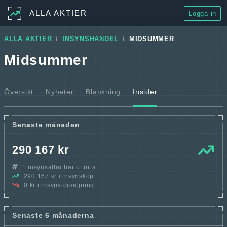
ALLA AKTIER
Logga in
ALLA AKTIER
INSYNSHANDEL
MIDSUMMER
Midsummer
Översikt
Nyheter
Blankning
Insider
Senaste månaden
290 167 kr
1 insynsaffär har utförts
290 167 kr i insynsköp
0 kr i insynsförsäljning
Senaste 6 månaderna