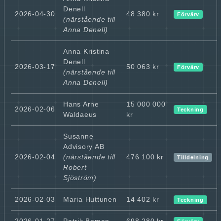
Denell
2026-04-30
48 380 kr
Förvärv
(närstående till
Anna Denell)
Anna Kristina
Denell
2026-03-17
50 063 kr
Förvärv
(närstående till
Anna Denell)
Hans Arne
15 000 000
2026-02-06
Teckning
Waldaeus
kr
Susanne
Advisory AB
2026-02-04
(närstående till
476 100 kr
Tilldelning
Robert
Sjöström)
2026-02-03
Maria Huttunen
14 402 kr
Teckning
2026-01-27
Patrik Boman
698 280 kr