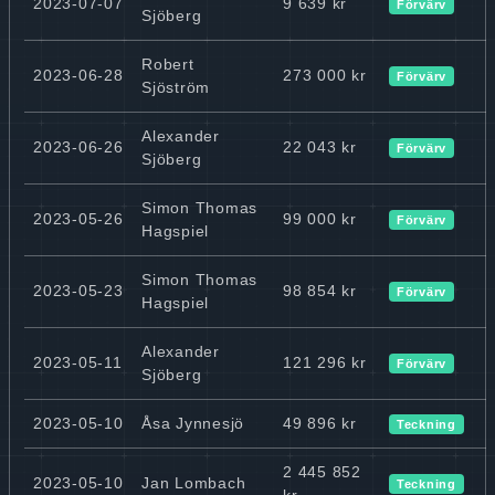
2023-07-07
9 639 kr
Förvärv
Sjöberg
Robert
2023-06-28
273 000 kr
Förvärv
Sjöström
Alexander
2023-06-26
22 043 kr
Förvärv
Sjöberg
Simon Thomas
2023-05-26
99 000 kr
Förvärv
Hagspiel
Simon Thomas
2023-05-23
98 854 kr
Förvärv
Hagspiel
Alexander
2023-05-11
121 296 kr
Förvärv
Sjöberg
2023-05-10
Åsa Jynnesjö
49 896 kr
Teckning
2 445 852
2023-05-10
Jan Lombach
Teckning
kr