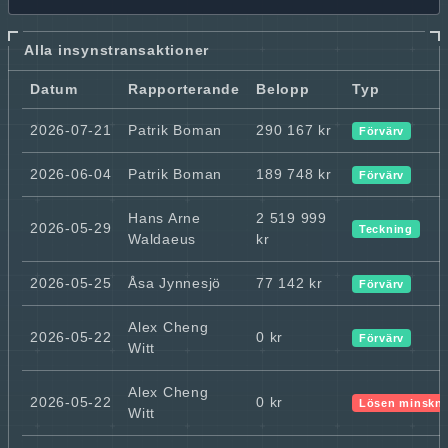
Alla insynstransaktioner
Datum
Rapporterande
Belopp
Typ
2026-07-21
Patrik Boman
290 167 kr
Förvärv
2026-06-04
Patrik Boman
189 748 kr
Förvärv
Hans Arne
2 519 999
2026-05-29
Teckning
Waldaeus
kr
2026-05-25
Åsa Jynnesjö
77 142 kr
Förvärv
Alex Cheng
2026-05-22
0 kr
Förvärv
Witt
Alex Cheng
2026-05-22
0 kr
Lösen minskn
Witt