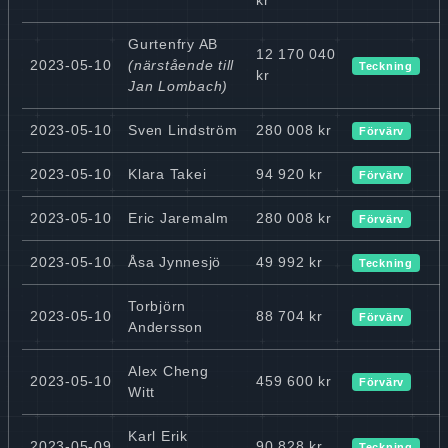
Gurtenfry AB
12 170 040
2023-05-10
(närstående till
Teckning
kr
Jan Lombach)
2023-05-10
Sven Lindström
280 008 kr
Förvärv
2023-05-10
Klara Takei
94 920 kr
Förvärv
2023-05-10
Eric Jaremalm
280 008 kr
Förvärv
2023-05-10
Åsa Jynnesjö
49 992 kr
Teckning
Torbjörn
2023-05-10
88 704 kr
Förvärv
Andersson
Alex Cheng
2023-05-10
459 600 kr
Förvärv
Witt
Karl Erik
2023-05-09
90 828 kr
Teckning