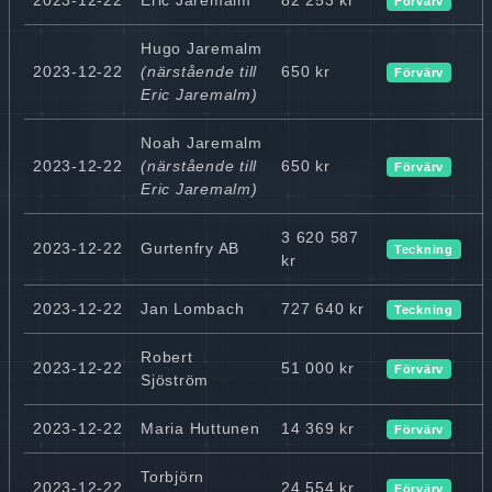
Förvärv
Hugo Jaremalm
2023-12-22
(närstående till
650 kr
Förvärv
Eric Jaremalm)
Noah Jaremalm
2023-12-22
(närstående till
650 kr
Förvärv
Eric Jaremalm)
3 620 587
2023-12-22
Gurtenfry AB
Teckning
kr
2023-12-22
Jan Lombach
727 640 kr
Teckning
Robert
2023-12-22
51 000 kr
Förvärv
Sjöström
2023-12-22
Maria Huttunen
14 369 kr
Förvärv
Torbjörn
2023-12-22
24 554 kr
Förvärv