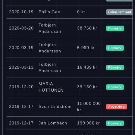
2020-10-19
Philip Gao
0 kr
Gåva lämnad
Torbjörn
2020-03-20
38 760 kr
Förvärv
Andersson
Torbjörn
2020-03-19
5 960 kr
Förvärv
Andersson
Torbjörn
2020-03-13
16 439 kr
Förvärv
Andersson
MARIA
2019-12-20
39 130 kr
Förvärv
HUTTUNEN
11 000 000
2019-12-17
Sven Lindström
Avyttring
kr
2019-12-17
Jan Lombach
199 980 kr
Förvärv