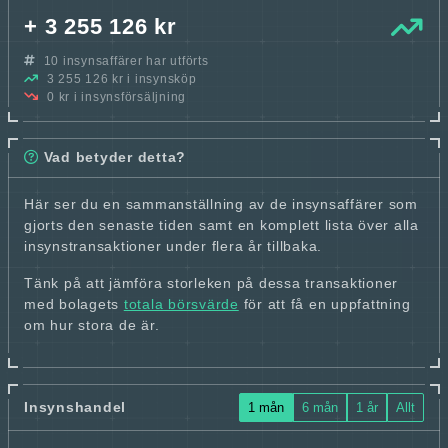
+ 3 255 126 kr
10 insynsaffärer har utförts
3 255 126 kr i insynsköp
0 kr i insynsförsäljning
Vad betyder detta?
Här ser du en sammanställning av de insynsaffärer som
gjorts den senaste tiden samt en komplett lista över alla
insynstransaktioner under flera år tillbaka.
Tänk på att jämföra storleken på dessa transaktioner
med bolagets
totala börsvärde
för att få en uppfattning
om hur stora de är.
Insynshandel
1 mån
6 mån
1 år
Allt