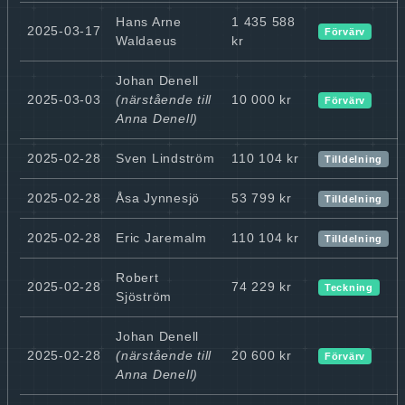
Hans Arne
1 435 588
2025-03-17
Förvärv
Waldaeus
kr
Johan Denell
2025-03-03
(närstående till
10 000 kr
Förvärv
Anna Denell)
2025-02-28
Sven Lindström
110 104 kr
Tilldelning
2025-02-28
Åsa Jynnesjö
53 799 kr
Tilldelning
2025-02-28
Eric Jaremalm
110 104 kr
Tilldelning
Robert
2025-02-28
74 229 kr
Teckning
Sjöström
Johan Denell
2025-02-28
(närstående till
20 600 kr
Förvärv
Anna Denell)