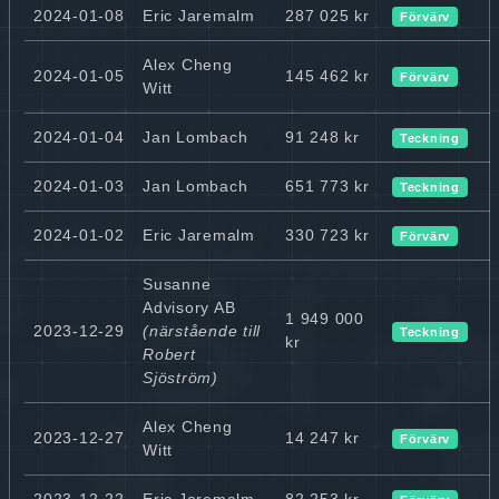
2024-01-08
Eric Jaremalm
287 025 kr
Förvärv
Alex Cheng
2024-01-05
145 462 kr
Förvärv
Witt
2024-01-04
Jan Lombach
91 248 kr
Teckning
2024-01-03
Jan Lombach
651 773 kr
Teckning
2024-01-02
Eric Jaremalm
330 723 kr
Förvärv
Susanne
Advisory AB
1 949 000
2023-12-29
(närstående till
Teckning
kr
Robert
Sjöström)
Alex Cheng
2023-12-27
14 247 kr
Förvärv
Witt
2023-12-22
Eric Jaremalm
82 253 kr