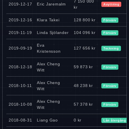
7 150 000
2019-12-17
Eric Jaremalm
Avyttring
kr
2019-12-16
Klara Takei
128 800 kr
Förvärv
2019-11-19
Linda Sjölander
104 096 kr
Förvärv
Eva
2019-09-19
127 656 kr
Teckning
Kristensson
Alex Cheng
2018-12-18
59 873 kr
Förvärv
Witt
Alex Cheng
2018-10-11
48 238 kr
Förvärv
Witt
Alex Cheng
2018-10-08
57 378 kr
Förvärv
Witt
2018-08-31
Liang Gao
0 kr
Lån återgång 