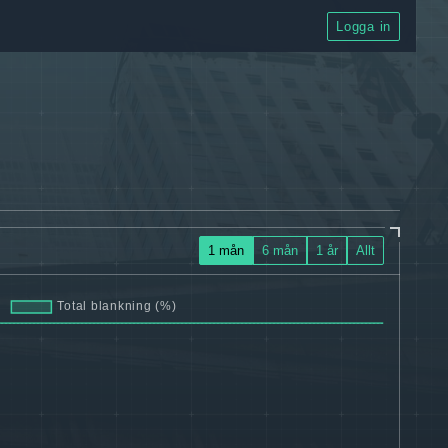
Logga in
1 mån
6 mån
1 år
Allt