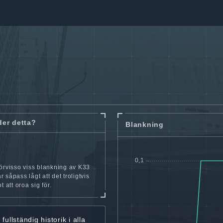
der detta?
Blankning
örvisso viss blankning av K33
 såpass lågt att det troligtvis
t att oroa sig för.
r
fullständig historik
i alla