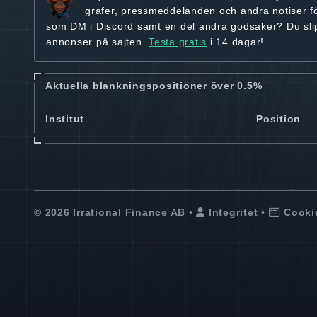
grafer, pressmeddelanden och andra
notiser f
som DM i Discord samt en del andra godsaker? Du sl
annonser på sajten.
Testa gratis
i 14 dagar!
Aktuella blankningspositioner över 0.5%
Institut
Position
© 2026 Irrational Finance AB •
Integritet
•
Cooki