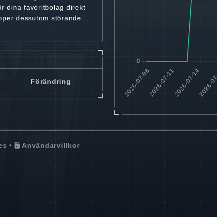
ör dina favoritbolag
direkt
ipper dessutom störande
Förändring
es
•
Användarvillkor