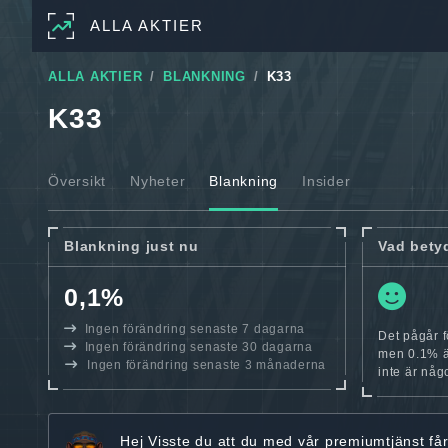
ALLA AKTIER
ALLA AKTIER
BLANKNING
K33
K33
Översikt
Nyheter
Blankning
Insider
Blankning just nu
Vad bety
0,1%
Ingen förändring senaste 7 dagarna
Det pågår f
Ingen förändring senaste 30 dagarna
men 0.1% är
Ingen förändring senaste 3 månaderna
inte är någo
Hej
Visste du att du med vår premiumtjänst få