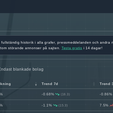
r
fullständig historik
i alla grafer, pressmeddelanden och andra
utom störande annonser på sajten.
Testa gratis
i 14 dagar!
Endast blankade bolag
nkning
Trend 7d
Trend 
2%
-0.68%
-0.86
(16.3)
1%
-1.1%
7.5%
(15.3)