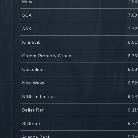
Mips
7.9
SCA
7.8
AAK
7.7
Kinnevik
6.8
Corem Property Group
6.7
Castellum
6.5
New Wave
6.5
NIBE Industrier
6.3
Beijer Ref
6.1
Stillfront
5.7
Avanza Bank
5.7