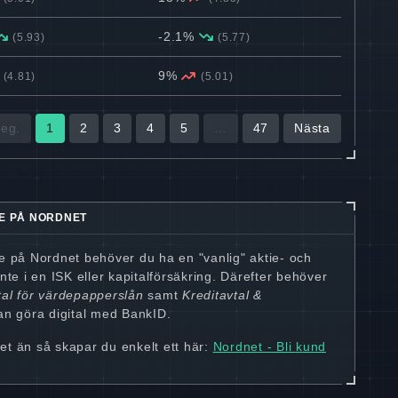
-2.1%
(5.93)
(5.77)
9%
(4.81)
(5.01)
eg.
1
2
3
4
5
…
47
Nästa
E PÅ NORDNET
ie på Nordnet behöver du ha en "vanlig" aktie- och
nte i en ISK eller kapitalförsäkring. Därefter behöver
al för värdepapperslån
samt
Kreditavtal &
kan göra digital med BankID.
et än så skapar du enkelt ett här:
Nordnet - Bli kund