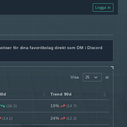
Logga in
notiser för dina favoritbolag
direkt som DM i Discord
Visa
st
30d
Trend 90d
%
10%
(16.3)
(14.7)
24%
(14.1)
(12.2)