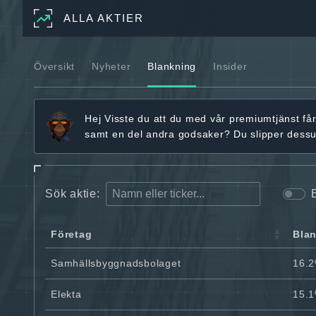
ALLA AKTIER
Översikt
Nyheter
Blankning
Insider
Hej
Visste du att du med vår premiumtjänst få
samt en del andra godsaker? Du slipper dess
Sök aktie:
Företag
Bla
Samhällsbyggnadsbolaget
16.
Elekta
15.