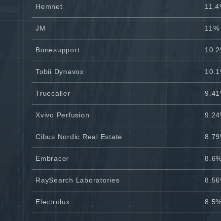
Hemnet
11.
JM
11%
Bonesupport
10.
Tobii Dynavox
10.
Truecaller
9.4
Xvivo Perfusion
9.2
Cibus Nordic Real Estate
8.7
Embracer
8.6
RaySearch Laboratories
8.5
Electrolux
8.5