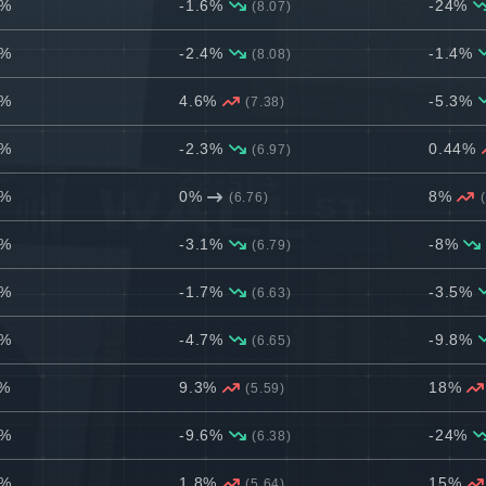
4%
-1.6%
-24%
(8.07)
9%
-2.4%
-1.4%
(8.08)
2%
4.6%
-5.3%
(7.38)
1%
-2.3%
0.44%
(6.97)
6%
0%
8%
(6.76)
8%
-3.1%
-8%
(6.79)
2%
-1.7%
-3.5%
(6.63)
4%
-4.7%
-9.8%
(6.65)
1%
9.3%
18%
(5.59)
7%
-9.6%
-24%
(6.38)
4%
1.8%
15%
(5.64)