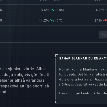
5%
-3.4%
-4.7%
(5.85)
6%
-4.2%
14%
(5.7)
För
SÅHÄR BLANKAR DU EN AKTI
 att sjunka i värde. Alltså
För att kunna blanka en akt
fonddepå. Det funkar alltså i
 du ju troligtvis gör för att
du signera två avtal,
Ramavt
elser är alltså varandras
Förfogandeavtal
, vilket du 
respektive att "go short" så
and.
Har du inget konto på Nordn