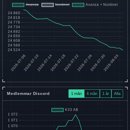
Medlemmar Discord
1 mån
6 mån
1 år
Alla