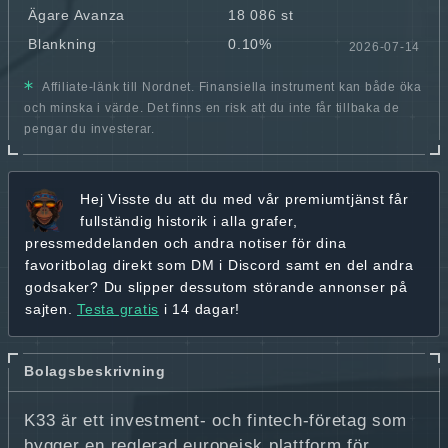
Ägare Avanza
18 086 st
Blankning
0.10%
2026-07-14
Affiliate-länk till Nordnet. Finansiella instrument kan både öka
och minska i värde. Det finns en risk att du inte får tillbaka de
pengar du investerar.
Hej
Visste du att du med vår premiumtjänst får
fullständig historik
i alla grafer,
pressmeddelanden och andra
notiser för dina
favoritbolag
direkt som DM i Discord samt en del andra
godsaker? Du slipper dessutom störande annonser på
sajten.
Testa gratis
i 14 dagar!
Bolagsbeskrivning
K33 är ett investment- och fintech-företag som
bygger en reglerad europeisk plattform för