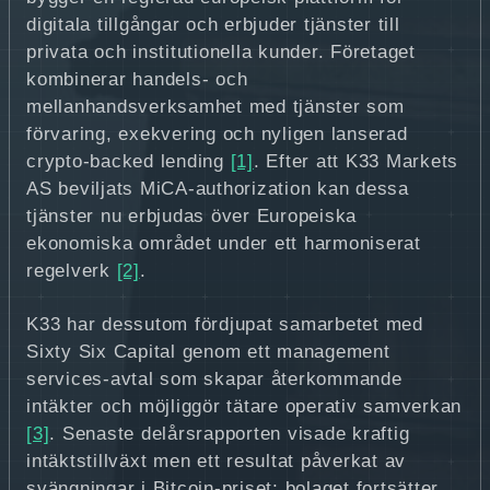
digitala tillgångar och erbjuder tjänster till
privata och institutionella kunder. Företaget
kombinerar handels- och
mellanhandsverksamhet med tjänster som
förvaring, exekvering och nyligen lanserad
crypto-backed lending
[1]
. Efter att K33 Markets
AS beviljats MiCA‑authorization kan dessa
tjänster nu erbjudas över Europeiska
ekonomiska området under ett harmoniserat
regelverk
[2]
.
K33 har dessutom fördjupat samarbetet med
Sixty Six Capital genom ett management
services‑avtal som skapar återkommande
intäkter och möjliggör tätare operativ samverkan
[3]
. Senaste delårsrapporten visade kraftig
intäktstillväxt men ett resultat påverkat av
svängningar i Bitcoin‑priset; bolaget fortsätter