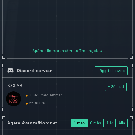
Spåra alla marknader på TradingView
Discord-servrar
Lägg till invite
K33 AB
+ Gå med
1 065 medlemmar
65 online
Ägare Avanza/Nordnet
1 mån
6 mån
1 år
Alla