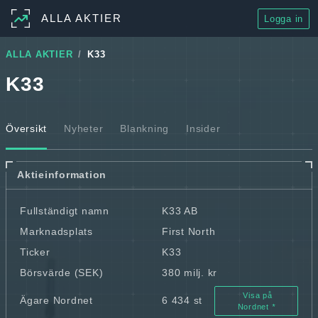
ALLA AKTIER
Logga in
ALLA AKTIER
K33
K33
Översikt
Nyheter
Blankning
Insider
Aktieinformation
Fullständigt namn
K33 AB
Marknadsplats
First North
Ticker
K33
Börsvärde (SEK)
380 milj. kr
Visa på
Ägare Nordnet
6 434 st
Nordnet