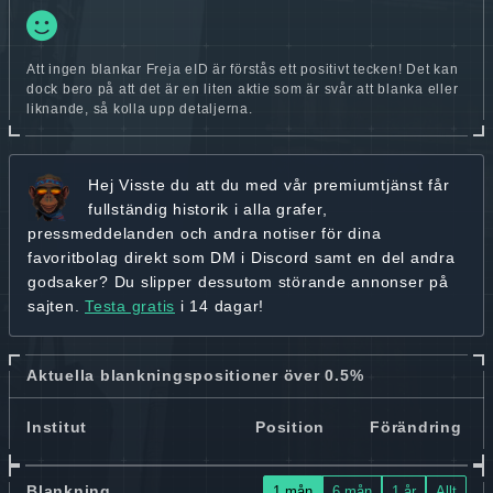
Att ingen blankar Freja eID är förstås ett positivt tecken! Det kan
dock bero på att det är en liten aktie som är svår att blanka eller
liknande, så kolla upp detaljerna.
Hej
Visste du att du med vår premiumtjänst får
fullständig historik
i alla grafer,
pressmeddelanden och andra
notiser för dina
favoritbolag
direkt som DM i Discord samt en del andra
godsaker? Du slipper dessutom störande annonser på
sajten.
Testa gratis
i 14 dagar!
Aktuella blankningspositioner över 0.5%
Institut
Position
Förändring
Blankning
1 mån
6 mån
1 år
Allt