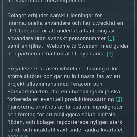
att säkert identifiera sig online.
Bolaget erbjuder särskilt lösningar för
internationella användare och har utvecklat en
UPI-funktion för att underlätta hantering av
användare utan svenskt personnummer
[1]
,
samt en tjänst "Welcome to Sweden" med guider
och partnerinnehåll riktat till nyanlända
[2]
.
Freja levererar även whitelabel-lösningar för
större aktörer och går nu in i nästa fas av ett
projekt tillsammans med Teracom och
Försvarsmakten, där en utvecklingsmiljö ska
förbereda en eventuell produktionssättning
[3]
.
Tjänsterna används av lärosäten, myndigheter
och företag för att möjliggöra säkra digitala
flöden, och bolaget rapporterade nyligen stark
kund- och intäktstillväxt under andra kvartalet