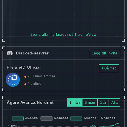
Spåra alla marknader på TradingView
Discord-servrar
Lägg till invite
Freja eID Official
+ Gå med
238 medlemmar
4 online
Ägare Avanza/Nordnet
1 mån
6 mån
1 år
Alla