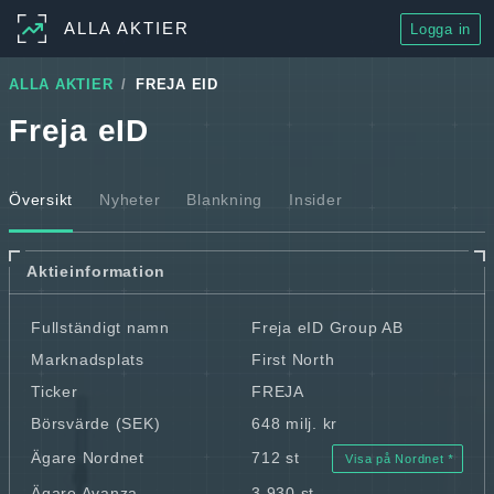
ALLA AKTIER
Logga in
ALLA AKTIER
FREJA EID
Freja eID
Översikt
Nyheter
Blankning
Insider
Aktieinformation
Fullständigt namn
Freja eID Group AB
Marknadsplats
First North
Ticker
FREJA
Börsvärde (SEK)
648 milj. kr
Ägare Nordnet
712 st
Visa på Nordnet
Ägare Avanza
3 930 st