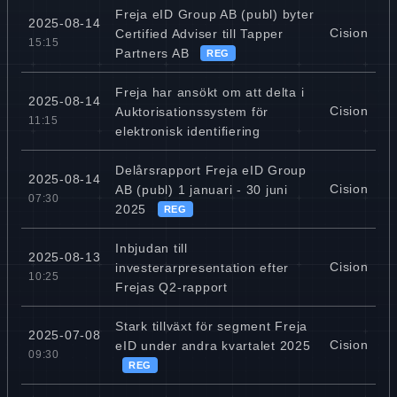
Freja eID Group AB (publ) byter
2025-08-14
Cision
Certified Adviser till Tapper
15:15
Partners AB
REG
Freja har ansökt om att delta i
2025-08-14
Cision
Auktorisationssystem för
11:15
elektronisk identifiering
Delårsrapport Freja eID Group
2025-08-14
Cision
AB (publ) 1 januari - 30 juni
07:30
2025
REG
Inbjudan till
2025-08-13
Cision
investerarpresentation efter
10:25
Frejas Q2-rapport
Stark tillväxt för segment Freja
2025-07-08
Cision
eID under andra kvartalet 2025
09:30
REG