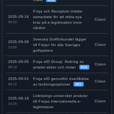
Freja och Receptum inleder
2025-09-16
samarbete för att möta nya
Cision
krav på e-legitimation inom
09:30
vården
Svenska Golfförbundet lägger
2025-09-08
Cision
till Freja+ för alla Sveriges
13:05
golfspelare
Freja eID Group: Ändring av
2025-09-05
Cision
antalet aktier och röster
08:10
REG
Freja eID genomför överlåtelse
2025-09-01
Cision
av teckningsoptioner
08:15
REG
Linköpings universitet ansluter
2025-08-18
Cision
till Frejas internationella e-
10:35
legitimation