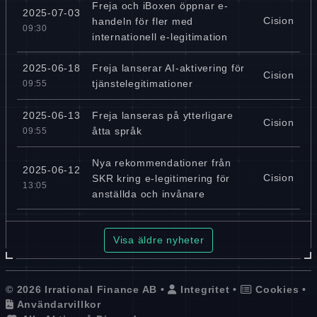
Freja och iBoxen öppnar e-
2025-07-03
Cision
handeln för fler med
09:30
internationell e-legitimation
Freja lanserar AI-aktivering för
2025-06-18
Cision
tjänstelegitimationer
09:55
Freja lanseras på ytterligare
2025-06-13
Cision
åtta språk
09:55
Nya rekommendationer från
2025-06-12
Cision
SKR kring e-legitimering för
13:05
anställda och invånare
Visa äldre nyheter
© 2026 Irrational Finance AB •
Integritet
•
Cookies
•
Användarvillkor