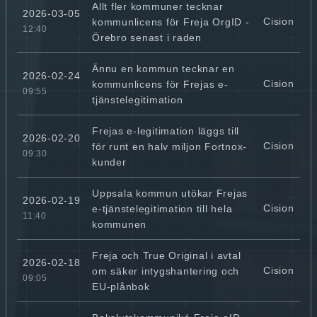
Allt fler kommuner tecknar
2026-03-05
Cision
kommunlicens för Freja OrgID -
12:40
Örebro senast i raden
Ännu en kommun tecknar en
2026-02-24
Cision
kommunlicens för Frejas e-
09:55
tjänstelegitimation
Frejas e-legitimation läggs till
2026-02-20
Cision
för runt en halv miljon Fortnox-
09:30
kunder
Uppsala kommun utökar Frejas
2026-02-19
Cision
e-tjänstelegitimation till hela
11:40
kommunen
Freja och True Original i avtal
2026-02-18
Cision
om säker intygshantering och
09:05
EU-plånbok