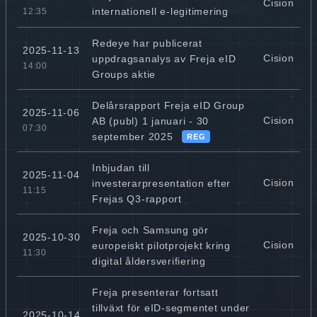
Cision
internationell e-legitimering
12:35
Redeye har publicerat
2025-11-13
Cision
uppdragsanalys av Freja eID
14:00
Groups aktie
Delårsrapport Freja eID Group
2025-11-06
Cision
AB (publ) 1 januari - 30
07:30
september 2025
REG
Inbjudan till
2025-11-04
Cision
investerarpresentation efter
11:15
Frejas Q3-rapport
Freja och Samsung gör
2025-10-30
Cision
europeiskt pilotprojekt kring
11:30
digital åldersverifiering
Freja presenterar fortsatt
tillväxt för eID-segmentet under
2025-10-14