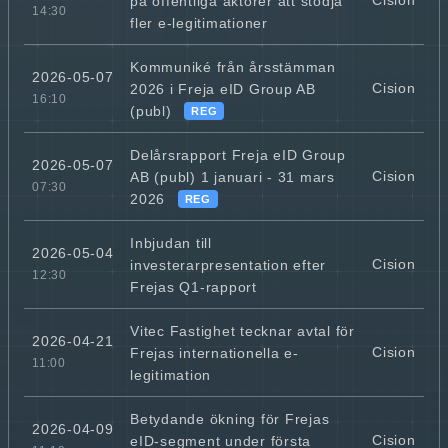
Cision
på offentliga aktörer att stödja
14:30
fler e-legitimationer
Kommuniké från årsstämman
2026-05-07
Cision
2026 i Freja eID Group AB
16:10
(publ)
REG
Delårsrapport Freja eID Group
2026-05-07
Cision
AB (publ) 1 januari - 31 mars
07:30
2026
REG
Inbjudan till
2026-05-04
Cision
investerarpresentation efter
12:30
Frejas Q1-rapport
Vitec Fastighet tecknar avtal för
2026-04-21
Cision
Frejas internationella e-
11:00
legitimation
Betydande ökning för Frejas
2026-04-09
Cision
eID-segment under första