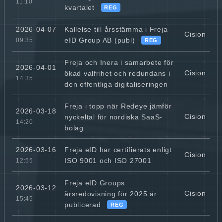
11:10
kvartalet
REG
Kallelse till årsstämma i Freja
2026-04-07
Cision
eID Group AB (publ)
09:35
REG
Freja och Inera i samarbete för
2026-04-01
Cision
ökad valfrihet och redundans i
14:35
den offentliga digitaliseringen
Freja i topp när Redeye jämför
2026-03-18
Cision
nyckeltal för nordiska SaaS-
14:20
bolag
Freja eID har certifierats enligt
2026-03-16
Cision
ISO 9001 och ISO 27001
12:55
Freja eID Groups
2026-03-12
Cision
årsredovisning för 2025 är
15:45
publicerad
REG