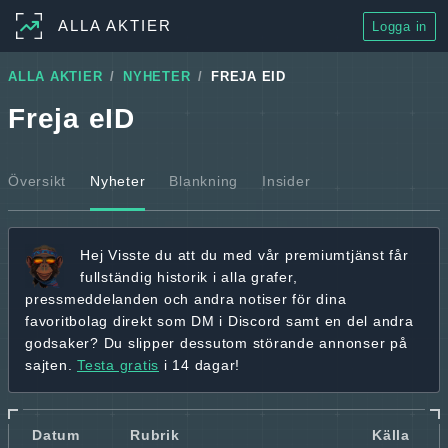
ALLA AKTIER
Logga in
ALLA AKTIER
NYHETER
FREJA EID
Freja eID
Översikt
Nyheter
Blankning
Insider
Hej
Visste du att du med vår premiumtjänst får
fullständig historik
i alla grafer,
pressmeddelanden och andra
notiser för dina
favoritbolag
direkt som DM i Discord samt en del andra
godsaker? Du slipper dessutom störande annonser på
sajten.
Testa gratis
i 14 dagar!
Datum
Rubrik
Källa