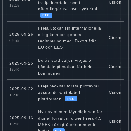
Cision
tredje kvartalet samt
13:15
offentliggör två nya nyckeltal
REG
Freja utökar sin internationella
2025-09-26
e-legitimation genom
Cision
registrering med ID-kort från
09:55
EU och EES
Borås stad väljer Frejas e-
2025-09-25
Cision
tjänstelegitimation för hela
13:40
kommunen
Freja tecknar första pilotavtal
2025-09-22
Cision
avseende whitelabel-
15:00
plattformen
REG
Nytt avtal med Myndigheten för
2025-09-16
digital förvaltning ger Freja 4,5
Cision
MSEK i årligt återkommande
16:40
intäkt
REG