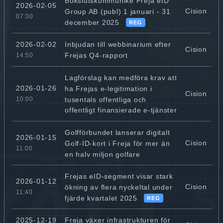
Bokslutskommuniké Freja eID
2026-02-05
Cision
Group AB (publ) 1 januari - 31
07:30
december 2025
REG
Inbjudan till webbinarium efter
2026-02-02
Cision
Frejas Q4-rapport
14:50
Lagförslag kan medföra krav att
2026-01-26
ha Frejas e-legitimation i
Cision
tusentals offentliga och
10:00
offentligt finansierade e-tjänster
Golfförbundet lanserar digitalt
2026-01-15
Cision
Golf-ID-kort i Freja för mer än
11:00
en halv miljon golfare
Frejas eID-segment visar stark
2026-01-12
Cision
ökning av flera nyckeltal under
11:40
fjärde kvartalet 2025
REG
Freja växer infrastrukturen för
2025-12-19