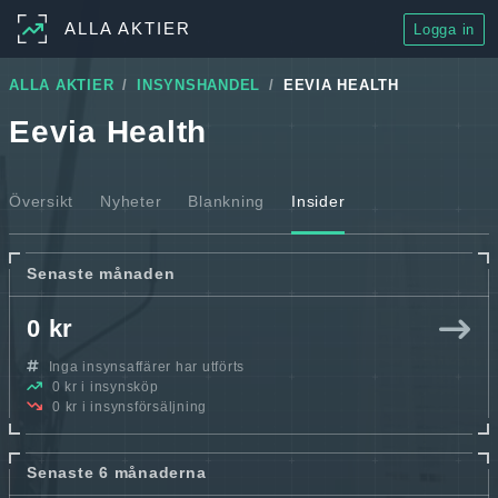
ALLA AKTIER
Logga in
ALLA AKTIER
INSYNSHANDEL
EEVIA HEALTH
Eevia Health
Översikt
Nyheter
Blankning
Insider
Senaste månaden
0 kr
Inga insynsaffärer har utförts
0 kr i insynsköp
0 kr i insynsförsäljning
Senaste 6 månaderna