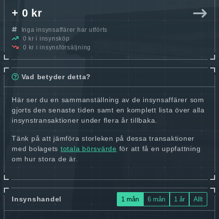
+ 0 kr
Inga insynsaffärer har utförts
0 kr i insynsköp
0 kr i insynsförsäljning
Vad betyder detta?
Här ser du en sammanställning av de insynsaffärer som
gjorts den senaste tiden samt en komplett lista över alla
insynstransaktioner under flera år tillbaka.
Tänk på att jämföra storleken på dessa transaktioner
med bolagets
totala börsvärde
för att få en uppfattning
om hur stora de är.
Insynshandel
1 mån
6 mån
1 år
Allt