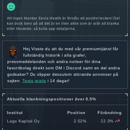
Att ingen blankar Eevia Health är förstås ett positivt tecken! Det
kan dock bero på att det är en liten aktie som är svår att blanka
eller liknande, så kolla upp detaljerna.
Hej
Visste du att du med vår premiumtjänst får
fullständig historik
i alla grafer,
pressmeddelanden och andra
notiser för dina
favoritbolag
direkt som DM i Discord samt en del andra
godsaker? Du slipper dessutom störande annonser på
sajten.
Testa gratis
i 14 dagar!
Aktuella blankningspositioner över 0.5%
Institut
Position
Förändring
Lago Kapital Oy
2.52%
22.3%