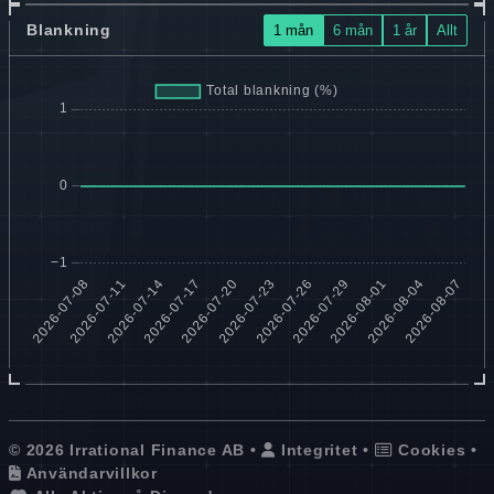
Blankning
1 mån
6 mån
1 år
Allt
© 2026 Irrational Finance AB •
Integritet
•
Cookies
•
Användarvillkor