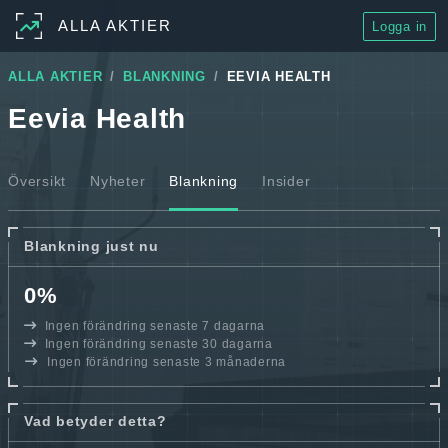
ALLA AKTIER
Logga in
ALLA AKTIER
BLANKNING
EEVIA HEALTH
Eevia Health
Översikt
Nyheter
Blankning
Insider
Blankning just nu
0%
Ingen förändring senaste 7 dagarna
Ingen förändring senaste 30 dagarna
Ingen förändring senaste 3 månaderna
Vad betyder detta?