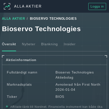
ALLA AKTIER
Logga in
ALLA AKTIER
BIOSERVO TECHNOLOGIES
Bioservo Technologies
Översikt
Nyheter
Blankning
Insider
Aktieinformation
Fullständigt namn
Bioservo Technologies
Aktiebolag
Marknadsplats
Avnoterad från First North
2024-01-04
Ticker
BIOS
Affiliate-länk till Nordnet. Finansiella instrument kan både öka