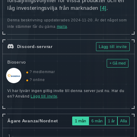
försäljningsvolymer för vissa produkter och en
låg investeringsvilja från marknaden
[4]
.
Denna beskrivning uppdaterades 2024-11-20. Är det något som
inte stämmer får du gärna
maila
.
Discord-servrar
Lägg till invite
Bioservo
+ Gå med
? medlemmar
? online
Vi har tyvärr ingen giltig invite till denna server just nu. Har du
en? Använd
Lägg till invite
.
Ägare Avanza/Nordnet
1 mån
6 mån
1 år
Alla