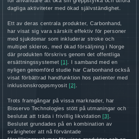
för användare att öka sin greppstyrka och utföra
dagliga aktiviteter med ökad självständighet.
Ett av deras centrala produkter, Carbonhand,
har visat sig vara särskilt effektiv för personer
med sjukdomar som inkluderar stroke och
multipel skleros, med ökad försäljning i Norge
där produkten förskrivs genom det offentliga
ersättningssystemet
[1]
. I samband med en
nyligen genomförd studie har Carbonhand också
visat förbättrad handfunktion hos patienter med
inklusionskroppsmyosit
[2]
.
Trots framgångar på vissa marknader, har
Bioservo Technologies stött på utmaningar och
beslutat att träda i frivillig likvidation
[3]
.
Beslutet grundades på en kombination av
svårigheter att nå förväntade