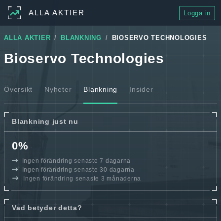
ALLA AKTIER
Logga in
ALLA AKTIER
BLANKNING
BIOSERVO TECHNOLOGIES
Bioservo Technologies
Översikt
Nyheter
Blankning
Insider
Blankning just nu
0%
Ingen förändring senaste 7 dagarna
Ingen förändring senaste 30 dagarna
Ingen förändring senaste 3 månaderna
Vad betyder detta?