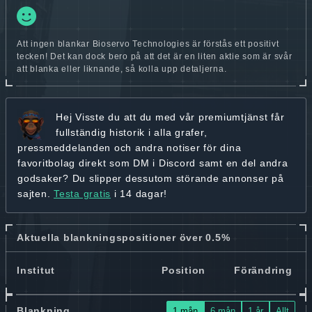
Att ingen blankar Bioservo Technologies är förstås ett positivt
tecken! Det kan dock bero på att det är en liten aktie som är svår
att blanka eller liknande, så kolla upp detaljerna.
Hej
Visste du att du med vår premiumtjänst får
fullständig historik
i alla grafer,
pressmeddelanden och andra
notiser för dina
favoritbolag
direkt som DM i Discord samt en del andra
godsaker? Du slipper dessutom störande annonser på
sajten.
Testa gratis
i 14 dagar!
Aktuella blankningspositioner över 0.5%
Institut
Position
Förändring
Blankning
1 mån
6 mån
1 år
Allt