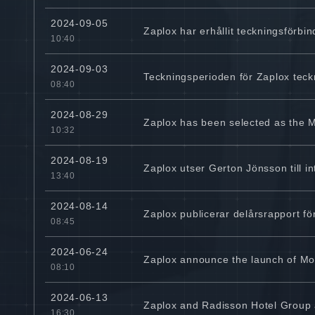
2024-09-05
Zaplox har erhållit teckningsförb
10:40
2024-09-03
Teckningsperioden för Zaplox teck
08:40
2024-08-29
Zaplox has been selected as the Mo
10:32
2024-08-19
Zaplox utser Gerton Jönsson till i
13:40
2024-08-14
Zaplox publicerar delårsrapport fö
08:45
2024-06-24
Zaplox announce the launch of Mob
08:10
2024-06-13
Zaplox and Radisson Hotel Group a
16:30