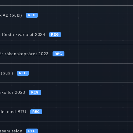
 AB (publ)
REG
 första kvartalet 2024
REG
för räkenskapsåret 2023
REG
 (publ)
REG
iké för 2023
REG
ndel med BTU
REG
ädesemission
REG