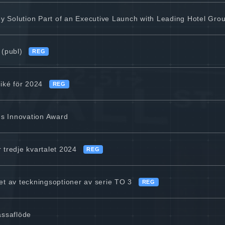
y Solution Part of an Executive Launch with Leading Hotel Gro
 (publ)
REG
iké för 2024
REG
us Innovation Award
 tredje kvartalet 2024
REG
det av teckningsoptioner av serie TO 3
REG
assaflöde