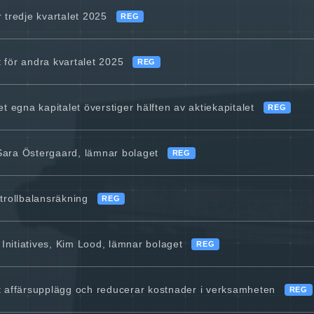
 tredje kvartalet 2025
REG
 för andra kvartalet 2025
REG
et egna kapitalet överstiger hälften av aktiekapitalet
REG
Sara Östergaard, lämnar bolaget
REG
ntrollbalansräkning
REG
Initiatives, Kim Lood, lämnar bolaget
REG
tt affärsupplägg och reducerar kostnader i verksamheten
REG