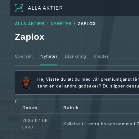
ALLA AKTIER
ALLA AKTIER
NYHETER
ZAPLOX
Zaplox
Översikt
Nyheter
Blankning
Insider
Hej
Visste du att du med vår premiumtjänst få
samt en del andra godsaker? Du slipper dess
Datum
Rubrik
2026-07-08
Kallelse till extra bolagsstämma i 
08:40