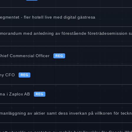
egmentet - fler hotell live med digital gästresa
emorandum med anledning av förestående företrädesemission samt
Chief Commercial Officer
REG
l ny CFO
REG
ma i Zaplox AB
REG
mmanläggning av aktier samt dess inverkan på villkoren för teck