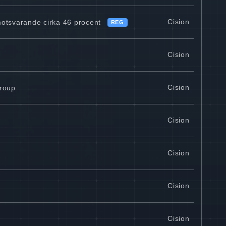
Cision
motsvarande cirka 46 procent
REG
Cision
Cision
group
Cision
Cision
Cision
Cision