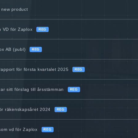
r new product
im VD för Zaplox
REG
x AB (publ)
REG
apport för första kvartalet 2025
REG
r sitt förslag till årsstämman
REG
för räkenskapsåret 2024
REG
som vd för Zaplox
REG