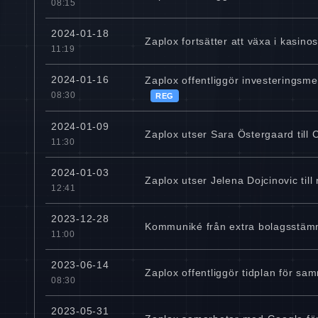
08:15
2024-01-18
Zaplox fortsätter att växa i kasinos
11:19
2024-01-16
Zaplox offentliggör investeringsm
08:30
REG
2024-01-09
Zaplox utser Sara Östergaard till 
11:30
2024-01-03
Zaplox utser Jelena Dojcinovic til
12:41
2023-12-28
Kommuniké från extra bolagsstäm
11:00
2023-06-14
Zaplox offentliggör tidplan för sa
08:30
2023-05-31