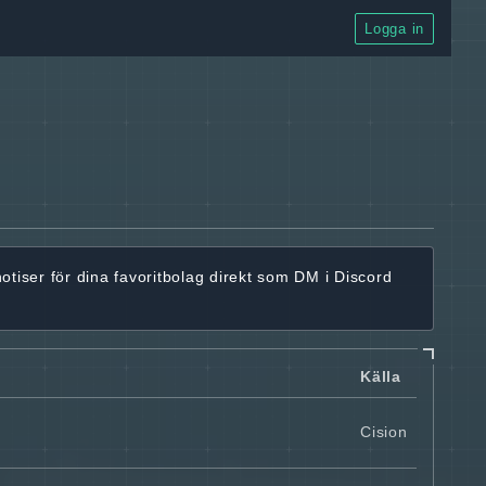
Logga in
notiser för dina favoritbolag
direkt som DM i Discord
Källa
Cision