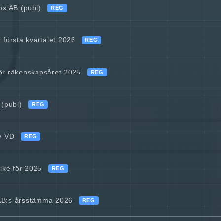
x AB (publ)
REG
 första kvartalet 2026
REG
för räkenskapsåret 2025
REG
 (publ)
REG
ny VD
REG
iké för 2025
REG
 AB:s årsstämma 2026
REG