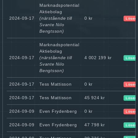
Marknadspotential
Aktiebolag
2024-09-17
(närstående till
0 kr
Lösen
Svante Nilo
Bengtsson)
Marknadspotential
Aktiebolag
2024-09-17
(närstående till
4 002 199 kr
Lösen
Svante Nilo
Bengtsson)
2024-09-17
Tess Mattisson
0 kr
Lösen
2024-09-17
Tess Mattisson
45 924 kr
Lösen
2024-09-09
Even Frydenberg
0 kr
Lösen
2024-09-09
Even Frydenberg
47 798 kr
Lösen