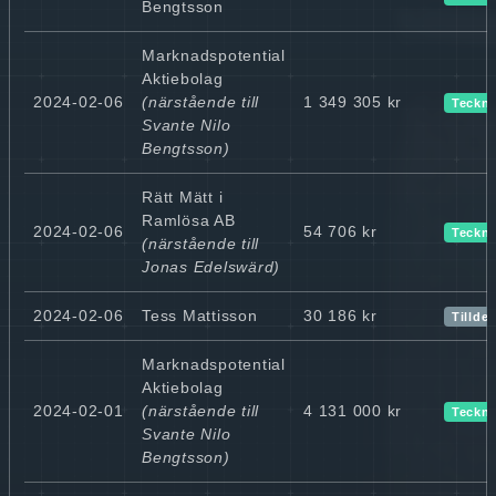
Bengtsson
Marknadspotential
Aktiebolag
2024-02-06
(närstående till
1 349 305 kr
Teckn
Svante Nilo
Bengtsson)
Rätt Mätt i
Ramlösa AB
2024-02-06
54 706 kr
Teckn
(närstående till
Jonas Edelswärd)
2024-02-06
Tess Mattisson
30 186 kr
Tillde
Marknadspotential
Aktiebolag
2024-02-01
(närstående till
4 131 000 kr
Teckn
Svante Nilo
Bengtsson)