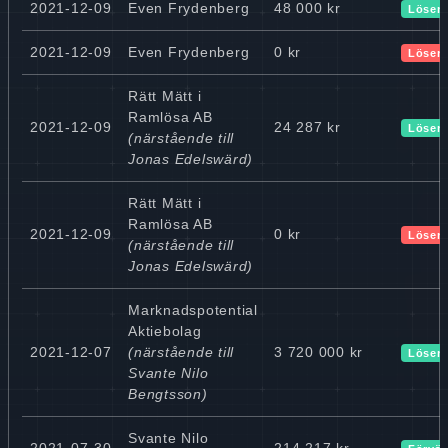
2021-12-09
Even Frydenberg
48 000 kr
Lösen
2021-12-09
Even Frydenberg
0 kr
Lösen
Rätt Mätt i
Ramlösa AB
2021-12-09
24 287 kr
Lösen
(närstående till
Jonas Edelswärd)
Rätt Mätt i
Ramlösa AB
2021-12-09
0 kr
Lösen
(närstående till
Jonas Edelswärd)
Marknadspotential
Aktiebolag
2021-12-07
(närstående till
3 720 000 kr
Lösen
Svante Nilo
Bengtsson)
Svante Nilo
2021-07-30
214 217 kr