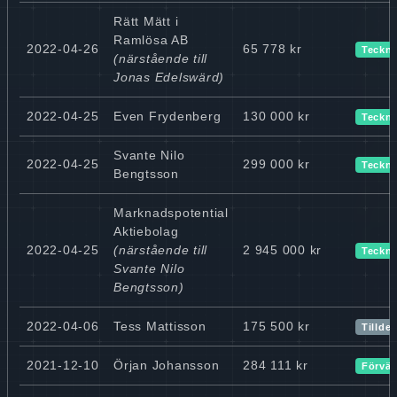
Rätt Mätt i
Ramlösa AB
2022-04-26
65 778 kr
Teckn
(närstående till
Jonas Edelswärd)
2022-04-25
Even Frydenberg
130 000 kr
Teckn
Svante Nilo
2022-04-25
299 000 kr
Teckn
Bengtsson
Marknadspotential
Aktiebolag
2022-04-25
(närstående till
2 945 000 kr
Teckn
Svante Nilo
Bengtsson)
2022-04-06
Tess Mattisson
175 500 kr
Tillde
2021-12-10
Örjan Johansson
284 111 kr
Förvär