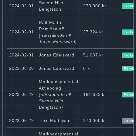
Svante Nilo
2024-02-01
270 000 kr
Teckn
Bengtsson
Rätt Mätt i
Ramlösa AB
2024-02-01
27 324 kr
Teckn
(närstående till
Jonas Edelswärd)
2024-02-01
Jonas Edelsvärd
51 037 kr
Teckn
2023-06-20
Jonas Edelsvärd
0 kr
Förvär
Marknadspotential
Aktiebolag
2023-05-29
(närstående till
161 633 kr
Förvär
Svante Nilo
Bengtsson)
2023-05-29
Tess Mattisson
270 000 kr
Tillde
Marknadspotential