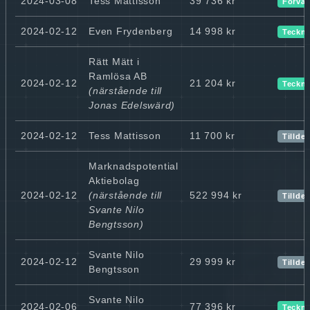
2024-03-08
Tess Mattisson
39 736 kr
Förvär
2024-02-12
Even Frydenberg
14 998 kr
Teckn
Rätt Mätt i
Ramlösa AB
2024-02-12
21 204 kr
Teckn
(närstående till
Jonas Edelswärd)
2024-02-12
Tess Mattisson
11 700 kr
Tillde
Marknadspotential
Aktiebolag
2024-02-12
(närstående till
522 994 kr
Tillde
Svante Nilo
Bengtsson)
Svante Nilo
2024-02-12
29 999 kr
Tillde
Bengtsson
Svante Nilo
2024-02-06
77 396 kr
Teckn