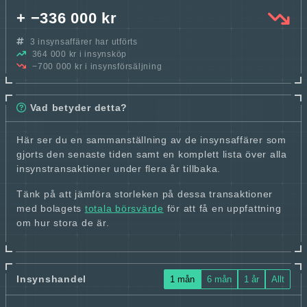
+ −336 000 kr
3 insynsaffärer har utförts
364 000 kr i insynsköp
−700 000 kr i insynsförsäljning
Vad betyder detta?
Här ser du en sammanställning av de insynsaffärer som
gjorts den senaste tiden samt en komplett lista över alla
insynstransaktioner under flera år tillbaka.
Tänk på att jämföra storleken på dessa transaktioner
med bolagets
totala börsvärde
för att få en uppfattning
om hur stora de är.
Insynshandel
1 mån
6 mån
1 år
Allt