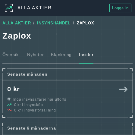
ALLA AKTIER
Logga in
ALLA AKTIER
INSYNSHANDEL
ZAPLOX
Zaplox
Översikt
Nyheter
Blankning
Insider
Senaste månaden
0 kr
Inga insynsaffärer har utförts
0 kr i insynsköp
0 kr i insynsförsäljning
Senaste 6 månaderna