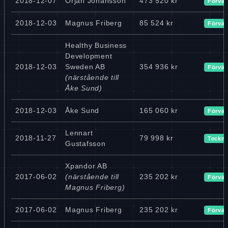
2018-12-07
Örjan Johansson
473 520 kr
Förvär
2018-12-03
Magnus Friberg
85 524 kr
Förvär
Healthy Business
Development
2018-12-03
Sweden AB
354 936 kr
Förvär
(närstående till
Åke Sund)
2018-12-03
Åke Sund
165 060 kr
Förvär
Lennart
2018-11-27
79 998 kr
Teckn
Gustafsson
Xpandor AB
2017-06-02
(närstående till
235 202 kr
Förvär
Magnus Friberg)
2017-06-02
Magnus Friberg
235 202 kr
Förvär