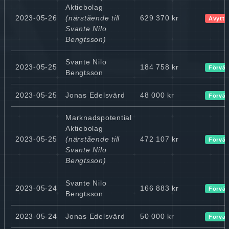
Aktiebolag
2023-05-26
(närstående till
629 370 kr
Avyttr
Svante Nilo
Bengtsson)
Svante Nilo
2023-05-25
184 758 kr
Förvär
Bengtsson
2023-05-25
Jonas Edelsvärd
48 000 kr
Förvär
Marknadspotential
Aktiebolag
2023-05-25
(närstående till
472 107 kr
Förvär
Svante Nilo
Bengtsson)
Svante Nilo
2023-05-24
166 883 kr
Förvär
Bengtsson
2023-05-24
Jonas Edelsvärd
50 000 kr
Förvär