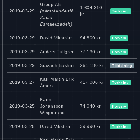
Group AB
1 604 310
2019-03-29
(närstående till
Teckning
kr
Saeid
Esmaeilzadeh)
2019-03-29
David Vikström
94 800 kr
Förvärv
2019-03-29
Anders Tullgren
77 130 kr
Förvärv
2019-03-29
Siavash Bashiri
261 180 kr
Tilldelning
Karl Martin Erik
2019-03-27
414 000 kr
Teckning
Åmark
Karin
2019-03-25
Johansson
74 040 kr
Förvärv
Wingstrand
2019-03-25
David Vikström
39 990 kr
Teckning
Karl Martin Erik