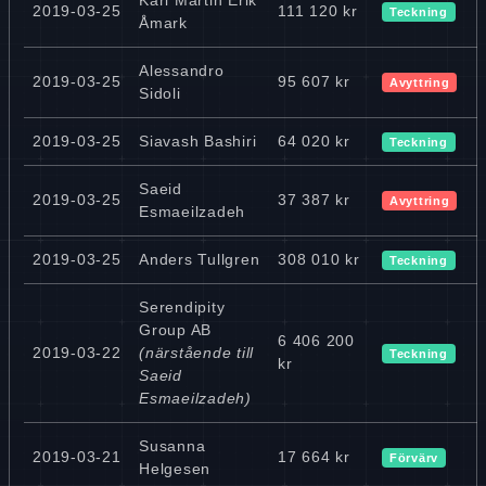
2019-03-25
111 120 kr
Teckning
Åmark
Alessandro
2019-03-25
95 607 kr
Avyttring
Sidoli
2019-03-25
Siavash Bashiri
64 020 kr
Teckning
Saeid
2019-03-25
37 387 kr
Avyttring
Esmaeilzadeh
2019-03-25
Anders Tullgren
308 010 kr
Teckning
Serendipity
Group AB
6 406 200
2019-03-22
(närstående till
Teckning
kr
Saeid
Esmaeilzadeh)
Susanna
2019-03-21
17 664 kr
Förvärv
Helgesen