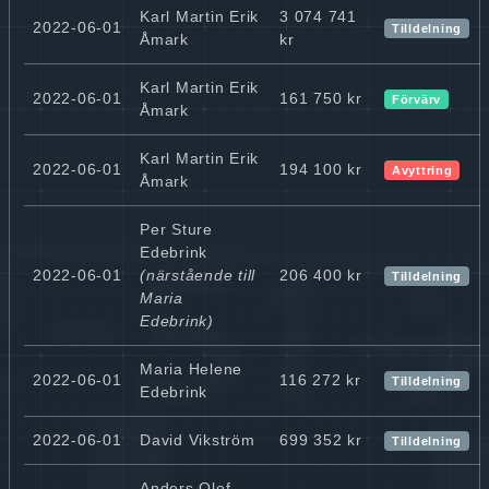
Karl Martin Erik
3 074 741
2022-06-01
Tilldelning
Åmark
kr
Karl Martin Erik
2022-06-01
161 750 kr
Förvärv
Åmark
Karl Martin Erik
2022-06-01
194 100 kr
Avyttring
Åmark
Per Sture
Edebrink
2022-06-01
(närstående till
206 400 kr
Tilldelning
Maria
Edebrink)
Maria Helene
2022-06-01
116 272 kr
Tilldelning
Edebrink
2022-06-01
David Vikström
699 352 kr
Tilldelning
Anders Olof