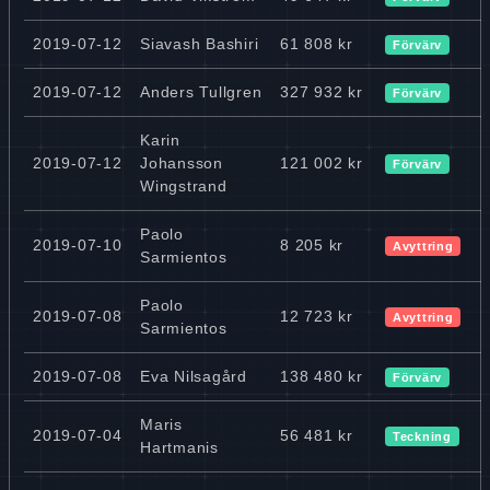
2019-07-12
Siavash Bashiri
61 808 kr
Förvärv
2019-07-12
Anders Tullgren
327 932 kr
Förvärv
Karin
2019-07-12
Johansson
121 002 kr
Förvärv
Wingstrand
Paolo
2019-07-10
8 205 kr
Avyttring
Sarmientos
Paolo
2019-07-08
12 723 kr
Avyttring
Sarmientos
2019-07-08
Eva Nilsagård
138 480 kr
Förvärv
Maris
2019-07-04
56 481 kr
Teckning
Hartmanis