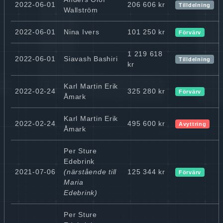
2022-06-01
206 606 kr
Tilldelning
Wallström
2022-06-01
Nina Ivers
101 250 kr
Förvärv
1 219 618
2022-06-01
Siavash Bashiri
Tilldelning
kr
Karl Martin Erik
2022-02-24
325 280 kr
Förvärv
Åmark
Karl Martin Erik
2022-02-24
495 600 kr
Avyttring
Åmark
Per Sture
Edebrink
2021-07-06
(närstående till
125 344 kr
Förvärv
Maria
Edebrink)
Per Sture