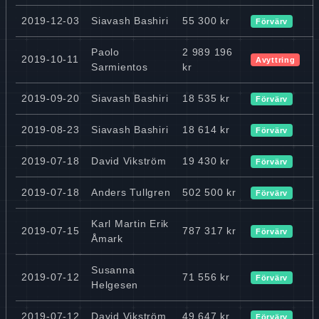
2019-12-03
Siavash Bashiri
55 300 kr
Förvärv
Paolo
2 989 196
2019-10-11
Avyttring
Sarmientos
kr
2019-09-20
Siavash Bashiri
18 535 kr
Förvärv
2019-08-23
Siavash Bashiri
18 614 kr
Förvärv
2019-07-18
David Vikström
19 430 kr
Förvärv
2019-07-18
Anders Tullgren
502 500 kr
Förvärv
Karl Martin Erik
2019-07-15
787 317 kr
Förvärv
Åmark
Susanna
2019-07-12
71 556 kr
Förvärv
Helgesen
2019-07-12
David Vikström
49 647 kr
Förvärv