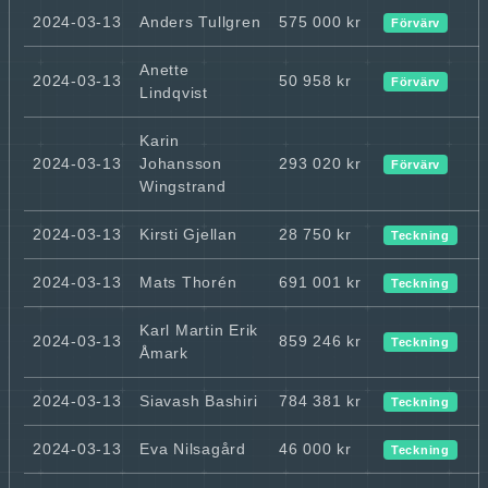
2024-03-13
Anders Tullgren
575 000 kr
Förvärv
Anette
2024-03-13
50 958 kr
Förvärv
Lindqvist
Karin
2024-03-13
Johansson
293 020 kr
Förvärv
Wingstrand
2024-03-13
Kirsti Gjellan
28 750 kr
Teckning
2024-03-13
Mats Thorén
691 001 kr
Teckning
Karl Martin Erik
2024-03-13
859 246 kr
Teckning
Åmark
2024-03-13
Siavash Bashiri
784 381 kr
Teckning
2024-03-13
Eva Nilsagård
46 000 kr
Teckning