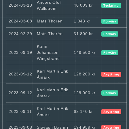
Anders Olof
2024-03-13
40 009 kr
Teckning
Wallström
2024-03-08
Mats Thorén
1 043 kr
Förvärv
2024-02-29
Mats Thorén
31 800 kr
Förvärv
Karin
2023-09-19
Johansson
149 500 kr
Förvärv
Wingstrand
Karl Martin Erik
2023-09-12
128 200 kr
Avyttring
Åmark
Karl Martin Erik
2023-09-12
129 000 kr
Förvärv
Åmark
Karl Martin Erik
2023-09-11
62 140 kr
Avyttring
Åmark
2023-09-08
Siavash Bashiri
194 959 kr
Avyttring