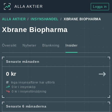
ALLA AKTIER
Logga in
ALLA AKTIER
INSYNSHANDEL
XBRANE BIOPHARMA
Xbrane Biopharma
Översikt
Nyheter
Blankning
Insider
Senaste månaden
0 kr
Inga insynsaffärer har utförts
0 kr i insynsköp
0 kr i insynsförsäljning
Senaste 6 månaderna