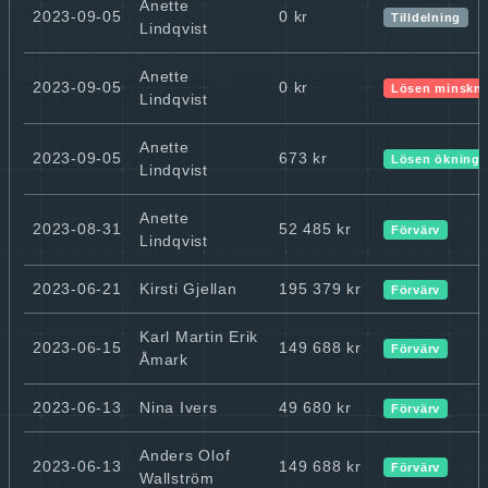
Anette
2023-09-05
0 kr
Tilldelning
Lindqvist
Anette
2023-09-05
0 kr
Lösen minskn
Lindqvist
Anette
2023-09-05
673 kr
Lösen ökning
Lindqvist
Anette
2023-08-31
52 485 kr
Förvärv
Lindqvist
2023-06-21
Kirsti Gjellan
195 379 kr
Förvärv
Karl Martin Erik
2023-06-15
149 688 kr
Förvärv
Åmark
2023-06-13
Nina Ivers
49 680 kr
Förvärv
Anders Olof
2023-06-13
149 688 kr
Förvärv
Wallström