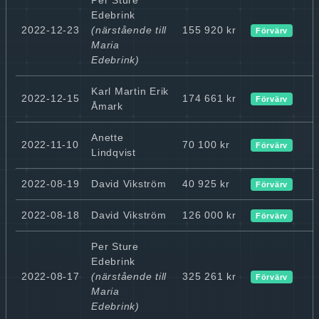
Edebrink
2022-12-23
(närstående till
155 920 kr
Förvärv
Maria
Edebrink)
Karl Martin Erik
2022-12-15
174 661 kr
Förvärv
Åmark
Anette
2022-11-10
70 100 kr
Förvärv
Lindqvist
2022-08-19
David Vikström
40 925 kr
Förvärv
2022-08-18
David Vikström
126 000 kr
Förvärv
Per Sture
Edebrink
2022-08-17
(närstående till
325 261 kr
Förvärv
Maria
Edebrink)