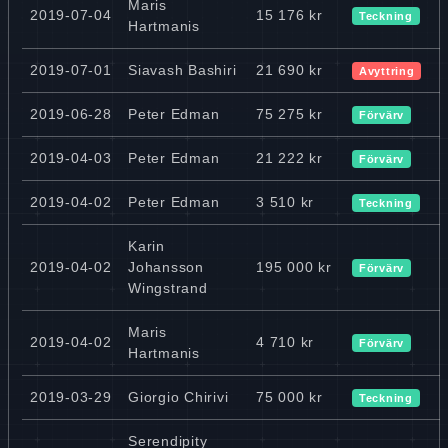
Maris
2019-07-04
15 176 kr
Teckning
Hartmanis
2019-07-01
Siavash Bashiri
21 690 kr
Avyttring
2019-06-28
Peter Edman
75 275 kr
Förvärv
2019-04-03
Peter Edman
21 222 kr
Förvärv
2019-04-02
Peter Edman
3 510 kr
Teckning
Karin
2019-04-02
Johansson
195 000 kr
Förvärv
Wingstrand
Maris
2019-04-02
4 710 kr
Förvärv
Hartmanis
2019-03-29
Giorgio Chirivi
75 000 kr
Teckning
Serendipity