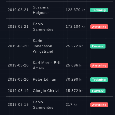
Susanna
2019-03-21
128 370 kr
Teckning
Helgesen
Paolo
2019-03-21
172 104 kr
Avyttring
Sarmientos
Karin
2019-03-20
Johansson
25 272 kr
Förvärv
Wingstrand
Karl Martin Erik
2019-03-20
25 696 kr
Avyttring
Åmark
2019-03-20
Peter Edman
70 290 kr
Teckning
2019-03-19
Giorgio Chirivi
15 372 kr
Förvärv
Paolo
2019-03-19
217 kr
Avyttring
Sarmientos