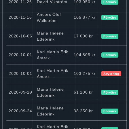
2020-11-26
David Vikström
103 050 kr
Förvärv
Anders Olof
2020-11-16
105 877 kr
Förvärv
Wallström
Maria Helene
2020-10-06
17 000 kr
Förvärv
Edebrink
Karl Martin Erik
2020-10-01
104 805 kr
Förvärv
Åmark
Karl Martin Erik
2020-10-01
103 275 kr
Avyttring
Åmark
Maria Helene
2020-09-29
61 200 kr
Förvärv
Edebrink
Maria Helene
2020-09-24
38 250 kr
Förvärv
Edebrink
Karl Martin Erik