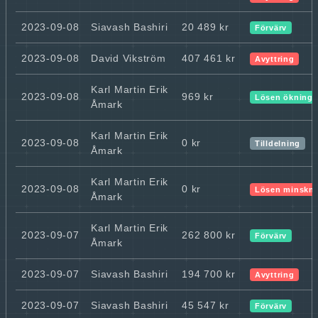
2023-09-08
Siavash Bashiri
20 489 kr
Förvärv
2023-09-08
David Vikström
407 461 kr
Avyttring
Karl Martin Erik
2023-09-08
969 kr
Lösen ökning
Åmark
Karl Martin Erik
2023-09-08
0 kr
Tilldelning
Åmark
Karl Martin Erik
2023-09-08
0 kr
Lösen minskn
Åmark
Karl Martin Erik
2023-09-07
262 800 kr
Förvärv
Åmark
2023-09-07
Siavash Bashiri
194 700 kr
Avyttring
2023-09-07
Siavash Bashiri
45 547 kr
Förvärv