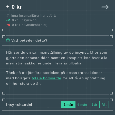
+ 0 kr
Inga insynsaffärer har utförts
0 kr i insynsköp
0 kr i insynsförsäljning
Vad betyder detta?
Här ser du en sammanställning av de insynsaffärer som
gjorts den senaste tiden samt en komplett lista över alla
insynstransaktioner under flera år tillbaka.
Tänk på att jämföra storleken på dessa transaktioner
med bolagets
totala börsvärde
för att få en uppfattning
om hur stora de är.
Insynshandel
1 mån
6 mån
1 år
Allt