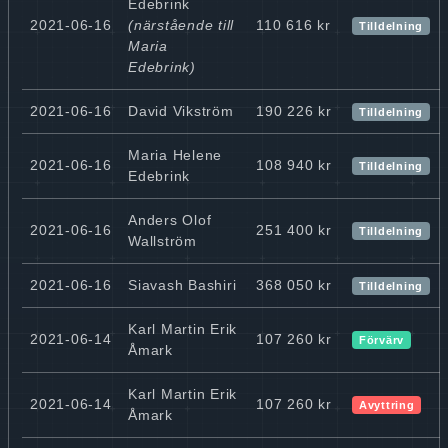
Edebrink
2021-06-16
(närstående till
110 616 kr
Tilldelning
Maria
Edebrink)
2021-06-16
David Vikström
190 226 kr
Tilldelning
Maria Helene
2021-06-16
108 940 kr
Tilldelning
Edebrink
Anders Olof
2021-06-16
251 400 kr
Tilldelning
Wallström
2021-06-16
Siavash Bashiri
368 050 kr
Tilldelning
Karl Martin Erik
2021-06-14
107 260 kr
Förvärv
Åmark
Karl Martin Erik
2021-06-14
107 260 kr
Avyttring
Åmark