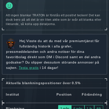
Att ingen blankar TRATON är förstås ett positivt tecken! Det kan
dock bero på att det är en liten aktie som är svår att blanka eller
liknande, så kolla upp detaljerna.
Hej
Visste du att du med vår premiumtjänst får
fullständig historik
i alla grafer,
pressmeddelanden och andra
notiser för dina
favoritbolag
direkt som DM i Discord samt en del andra
godsaker? Du slipper dessutom störande annonser på
sajten.
Testa gratis
i 14 dagar!
Aktuella blankningspositioner över 0.5%
Institut
Position
Förändring
Blankning
1 mån
6 mån
1 år
Allt