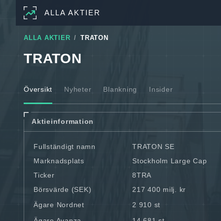
ALLA AKTIER
ALLA AKTIER
TRATON
TRATON
Översikt
Nyheter
Blankning
Insider
Aktieinformation
Fullständigt namn
TRATON SE
Marknadsplats
Stockholm Large Cap
Ticker
8TRA
Börsvärde (SEK)
217 400 milj. kr
Ägare Nordnet
2 910 st
Ägare Avanza
14 681 st