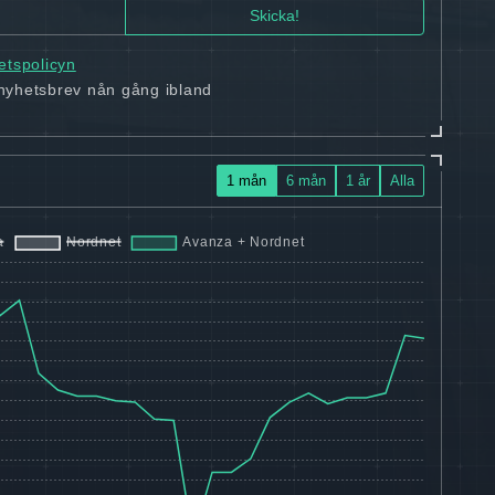
tetspolicyn
 nyhetsbrev nån gång ibland
1 mån
6 mån
1 år
Alla