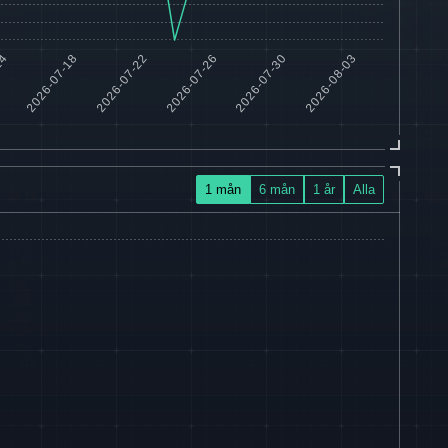
1 mån
6 mån
1 år
Alla