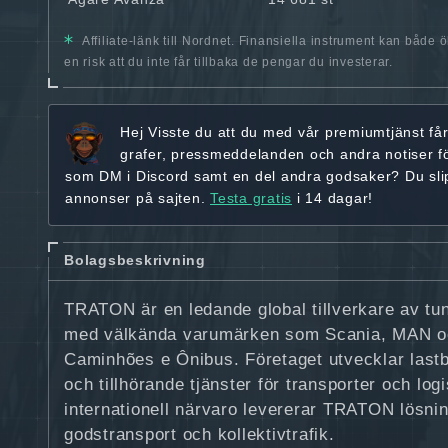
Affiliate-länk till Nordnet. Finansiella instrument kan både 
en risk att du inte får tillbaka de pengar du investerar.
Hej
Visste du att du med vår premiumtjänst få
grafer, pressmeddelanden och andra
notiser f
som DM i Discord samt en del andra godsaker? Du sl
annonser på sajten.
Testa gratis
i 14 dagar!
Bolagsbeskrivning
TRATON är en ledande global tillverkare av tu
med välkända varumärken som Scania, MAN o
Caminhões e Ônibus. Företaget utvecklar lastb
och tillhörande tjänster för transporter och log
internationell närvaro levererar TRATON lösnin
godstransport och kollektivtrafik.