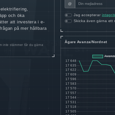
@
ektrifiering,
Jag accepterar
integri
läpp och öka
Skicka även gärna ett
tter att investera i e-
erfrågan på mer hållbara
Ägare Avanza/Nordnet
 inte stämmer får du gärna