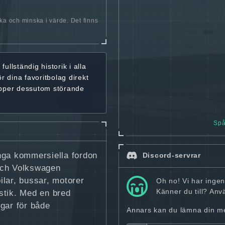
öka och minska i värde. Det finns
r
fullständig historik
i alla
ör dina favoritbolag
direkt
ipper dessutom störande
Spå
nga kommersiella fordon
Discord-servrar
ch Volkswagen
ilar, bussar, motorer
Oh no! Vi har inge
Känner du till? An
istik. Med en bred
gar för både
Annars kan du lämna din mej