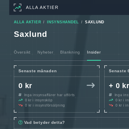
ALLA AKTIER
ALLA AKTIER
INSYNSHANDEL
SAXLUND
Saxlund
Översikt
Nyheter
Blankning
Insider
Senaste månaden
Senaste 
0 kr
+ 0 k
Inga insynsaffärer har utförts
Inga insy
0 kr i insynsköp
0 kr i i
0 kr i insynsförsäljning
0 kr i i
Vad betyder detta?