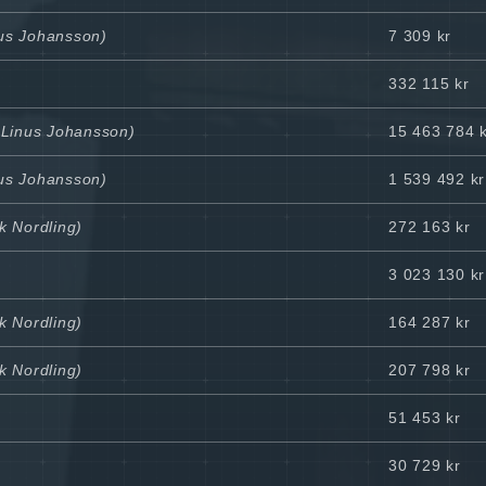
nus Johansson)
7 309 kr
332 115 kr
l Linus Johansson)
15 463 784 
nus Johansson)
1 539 492 kr
k Nordling)
272 163 kr
3 023 130 kr
k Nordling)
164 287 kr
k Nordling)
207 798 kr
51 453 kr
30 729 kr