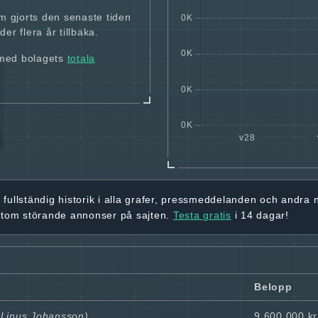
m gjorts den senaste tiden
er flera år tillbaka.
 med bolagets
totala
r
fullständig historik
i alla grafer, pressmeddelanden och andra
utom störande annonser på sajten.
Testa gratis
i 14 dagar!
Belopp
l Linus Johansson)
9 600 000 kr