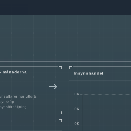
6 månaderna
Insynshandel
r
nsaffärer har utförts
nsynsköp
nsynsförsäljning