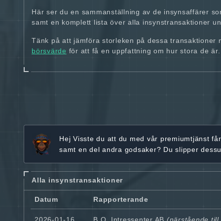
Här ser du en sammanställning av de insynsaffärer so
samt en komplett lista över alla insynstransaktioner und
Tänk på att jämföra storleken på dessa transaktioner
börsvärde
för att få en uppfattning om hur stora de är.
Hej
Visste du att du med vår premiumtjänst få
samt en del andra godsaker? Du slipper dess
Alla insynstransaktioner
Datum
Rapporterande
2026-01-16
B.O. Intressenter AB
(närstående til