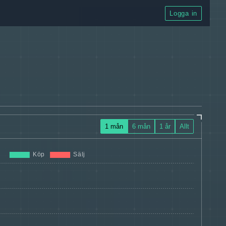
Logga in
1 mån
6 mån
1 år
Allt