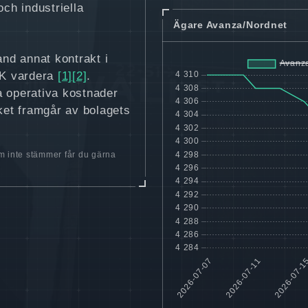
ch industriella
Ägare Avanza/Nordnet
and annat kontrakt i
SEK vardera
[1]
[2]
.
a operativa kostnader
lket framgår av bolagets
 inte stämmer får du gärna