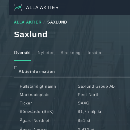
ALLA AKTIER
ALLA AKTIER
SAXLUND
Saxlund
Översikt
Nyheter
Blankning
Insider
Aktieinformation
Fullständigt namn
Saxlund Group AB
Marknadsplats
First North
Ticker
SAXG
Börsvärde (SEK)
81,7 milj. kr
Ägare Nordnet
851 st
Ägare Avanza
3 433 st