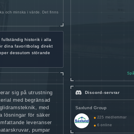
öka och minska i värde. Det finns
r
fullständig historik
i alla
ör dina favoritbolag
direkt
ipper dessutom störande
Spå
erar sig på utrustning
Discord-servrar
terial med begränsad
 glidramsteknik, med
Saxlund Group
ta lösningar för säker
225 medlemmar
omfattande leveranser
6 online
matarskruvar, pumpar