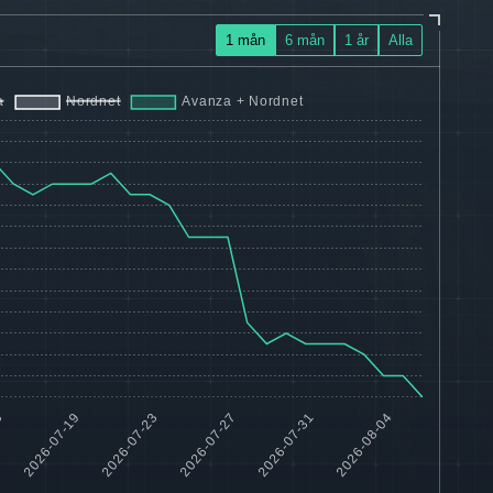
1 mån
6 mån
1 år
Alla