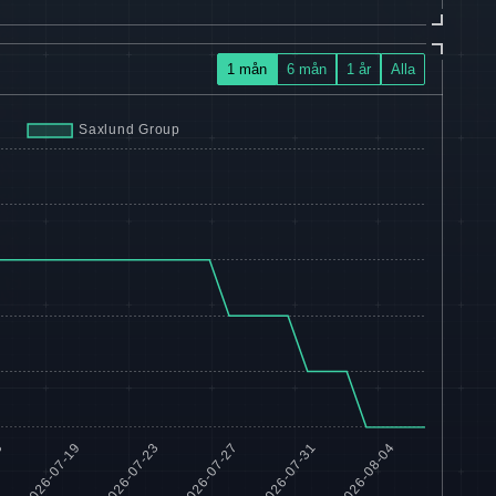
1 mån
6 mån
1 år
Alla