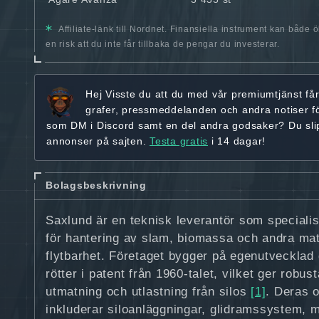
Affiliate-länk till Nordnet. Finansiella instrument kan både 
en risk att du inte får tillbaka de pengar du investerar.
Hej
Visste du att du med vår premiumtjänst få
grafer, pressmeddelanden och andra
notiser f
som DM i Discord samt en del andra godsaker? Du sl
annonser på sajten.
Testa gratis
i 14 dagar!
Bolagsbeskrivning
Saxlund är en teknisk leverantör som specialis
för hantering av slam, biomassa och andra ma
flytbarhet. Företaget bygger på egenutvecklad
rötter i patent från 1960‑talet, vilket ger robus
utmatning och utlastning från silos
[1]
. Deras 
inkluderar siloanläggningar, glidramssystem, 