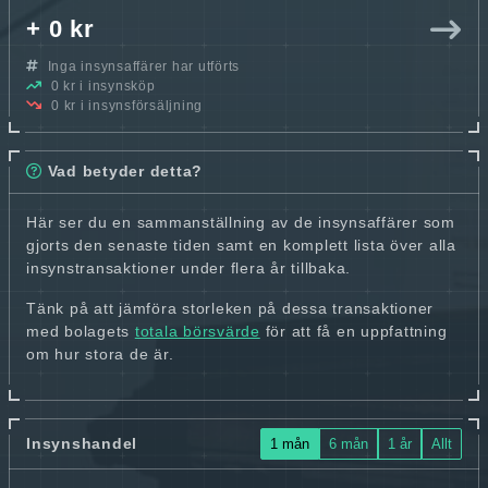
+ 0 kr
Inga insynsaffärer har utförts
0 kr i insynsköp
0 kr i insynsförsäljning
Vad betyder detta?
Här ser du en sammanställning av de insynsaffärer som
gjorts den senaste tiden samt en komplett lista över alla
insynstransaktioner under flera år tillbaka.
Tänk på att jämföra storleken på dessa transaktioner
med bolagets
totala börsvärde
för att få en uppfattning
om hur stora de är.
Insynshandel
1 mån
6 mån
1 år
Allt