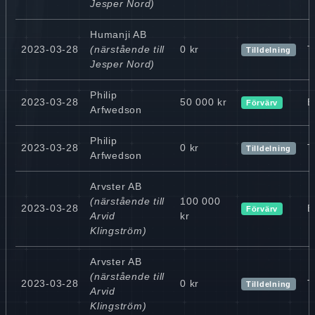
Jesper Nord)
Humanji AB
2023-03-28
(närstående till
0 kr
T
Tilldelning
Jesper Nord)
Philip
2023-03-28
50 000 kr
B
Förvärv
Arfwedson
Philip
2023-03-28
0 kr
T
Tilldelning
Arfwedson
Arvster AB
(närstående till
100 000
2023-03-28
B
Förvärv
Arvid
kr
Klingström)
Arvster AB
(närstående till
2023-03-28
0 kr
T
Tilldelning
Arvid
Klingström)