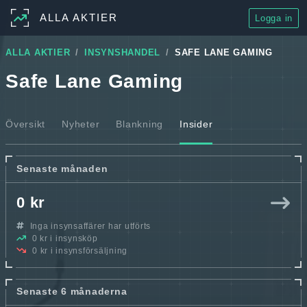
ALLA AKTIER
Logga in
ALLA AKTIER
INSYNSHANDEL
SAFE LANE GAMING
Safe Lane Gaming
Översikt
Nyheter
Blankning
Insider
Senaste månaden
0 kr
Inga insynsaffärer har utförts
0 kr i insynsköp
0 kr i insynsförsäljning
Senaste 6 månaderna