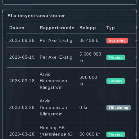
Alla insynstransaktioner
Datum
Rapporterande
Belopp
Typ
I
2025-08-25
Per Axel Ekstig
36 438 kr
A
Avyttring
5 000 000
2023-05-19
Per Axel Ekstig
A
Förvärv
kr
Arvid
300 000
2023-03-28
Hermansson
B
Förvärv
kr
Klingström
Arvid
2023-03-28
Hermansson
0 kr
T
Tilldelning
Klingström
Humanji AB
2023-03-28
(närstående till
50 000 kr
B
Förvärv