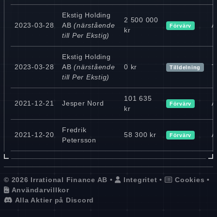
Ekstig Holding
2 500 000
2023-03-28
AB
(närstående
A
Förvärv
kr
till Per Ekstig)
Ekstig Holding
2023-03-28
AB
(närstående
0 kr
T
Tilldelning
till Per Ekstig)
101 635
2021-12-21
Jesper Nord
A
Förvärv
kr
Fredrik
2021-12-20
58 300 kr
A
Förvärv
Petersson
© 2026 Irrational Finance AB •
Integritet
•
Cookies
•
Användarvillkor
Alla Aktier på Discord