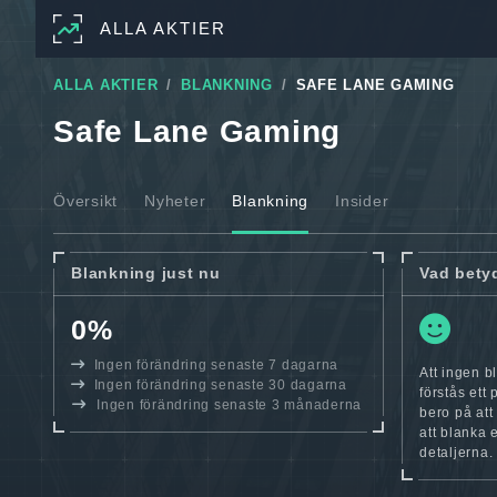
ALLA AKTIER
ALLA AKTIER
BLANKNING
SAFE LANE GAMING
Safe Lane Gaming
Översikt
Nyheter
Blankning
Insider
Blankning just nu
Vad bety
0%
Ingen förändring senaste 7 dagarna
Att ingen 
Ingen förändring senaste 30 dagarna
förstås ett
Ingen förändring senaste 3 månaderna
bero på att
att blanka 
detaljerna.