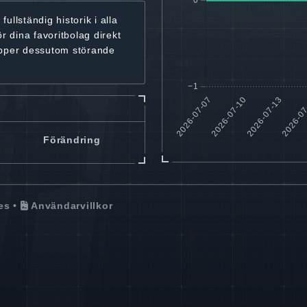
r
fullständig historik
i alla
ör dina favoritbolag
direkt
ipper dessutom störande
Förändring
es
•
Användarvillkor