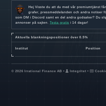
Hej
Visste du att du med vår premiumtjänst få
grafer, pressmeddelanden och andra
notiser f
som DM i Discord samt en del andra godsaker? Du sl
annonser på sajten.
Testa gratis
i 14 dagar!
Aktuella blankningspositioner över 0.5%
Institut
Position
© 2026 Irrational Finance AB •
Integritet
•
Cooki