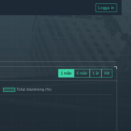
Logga in
1 mån
6 mån
1 år
Allt