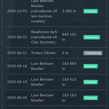
Lars Bentsen
Moeller
2023-12-01
(närstående till
3 585 kr
Förvärv
lars bentsen
moeller)
Realfiction ApS
640 101
2023-06-21
(närstående till
Teckning
kr
Clas Dyrholm)
2023-06-21
Torben Okkels
0 kr
Tilldelning
Lars Bentsen
163 864
2023-06-16
Förvärv
Moeller
kr
Lars Bentsen
155 413
2023-06-13
Förvärv
Moeller
kr
Lars Bentsen
153 153
2023-06-09
Förvärv
Moeller
kr