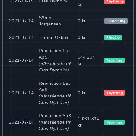
2021-11-15
Clas Dyrholm
Avyttring
kr
Sören
2021-07-14
0 kr
Tilldelning
Jörgensen
2021-07-14
Torben Okkels
0 kr
Förvärv
Realfiction Lab
ApS
644 294
2021-07-14
Teckning
(närstående till
kr
Clas Dyrholm)
Realfiction Lab
ApS
2021-07-14
0 kr
Avyttring
(närstående till
Clas Dyrholm)
Realfiction ApS
1 061 834
2021-07-14
(närstående till
Teckning
kr
Clas Dyrholm)