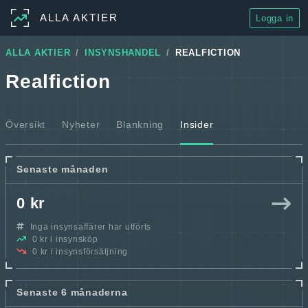
ALLA AKTIER
Logga in
ALLA AKTIER
INSYNSHANDEL
REALFICTION
Realfiction
Översikt
Nyheter
Blankning
Insider
Senaste månaden
0 kr
Inga insynsaffärer har utförts
0 kr i insynsköp
0 kr i insynsförsäljning
Senaste 6 månaderna