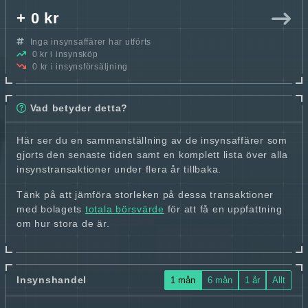
+ 0 kr
Inga insynsaffärer har utförts
0 kr i insynsköp
0 kr i insynsförsäljning
Vad betyder detta?
Här ser du en sammanställning av de insynsaffärer som
gjorts den senaste tiden samt en komplett lista över alla
insynstransaktioner under flera år tillbaka.
Tänk på att jämföra storleken på dessa transaktioner
med bolagets
totala börsvärde
för att få en uppfattning
om hur stora de är.
Insynshandel
1 mån
6 mån
1 år
Allt