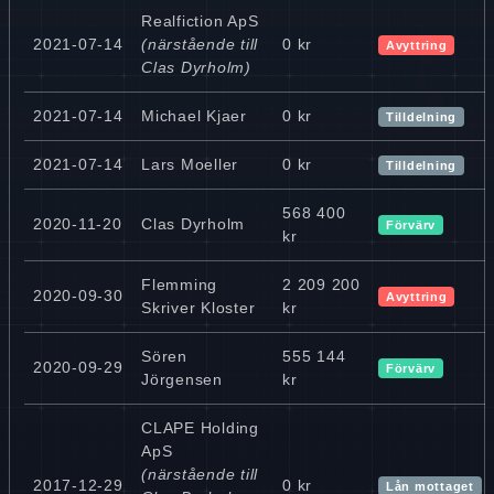
Realfiction ApS
2021-07-14
(närstående till
0 kr
Avyttring
Clas Dyrholm)
2021-07-14
Michael Kjaer
0 kr
Tilldelning
2021-07-14
Lars Moeller
0 kr
Tilldelning
568 400
2020-11-20
Clas Dyrholm
Förvärv
kr
Flemming
2 209 200
2020-09-30
Avyttring
Skriver Kloster
kr
Sören
555 144
2020-09-29
Förvärv
Jörgensen
kr
CLAPE Holding
ApS
(närstående till
2017-12-29
0 kr
Lån mottaget