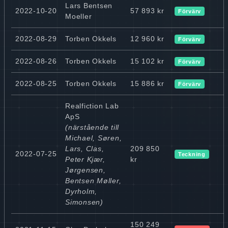
Lars Bentsen
2022-10-20
57 893 kr
Förvärv
Moeller
2022-08-29
Torben Okkels
12 960 kr
Förvärv
2022-08-26
Torben Okkels
15 102 kr
Förvärv
2022-08-25
Torben Okkels
15 886 kr
Förvärv
Realfiction Lab
ApS
(närstående till
Michael, Søren,
Lars, Clas,
209 850
2022-07-25
Teckning
Peter Kjær,
kr
Jørgensen,
Bentsen Møller,
Dyrholm,
Simonsen)
150 249