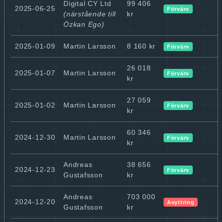
Digital CY Ltd
99 406
2025-06-25
Förvärv
(närstående till
kr
Özkan Ego)
2025-01-09
Martin Larsson
8 160 kr
Förvärv
26 018
2025-01-07
Martin Larsson
Förvärv
kr
27 059
2025-01-02
Martin Larsson
Förvärv
kr
60 346
2024-12-30
Martin Larsson
Förvärv
kr
Andreas
38 656
2024-12-23
Förvärv
Gustafsson
kr
Andreas
703 000
2024-12-20
Avyttring
Gustafsson
kr