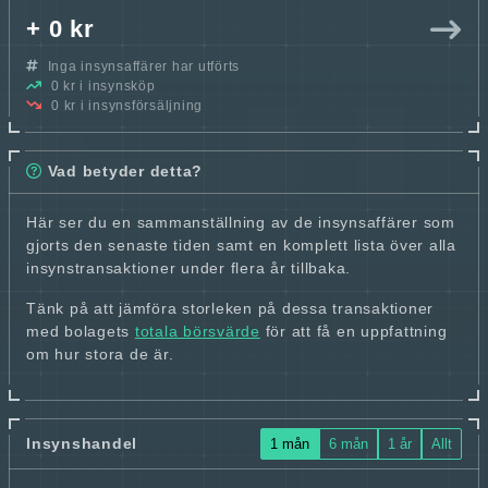
+ 0 kr
Inga insynsaffärer har utförts
0 kr i insynsköp
0 kr i insynsförsäljning
Vad betyder detta?
Här ser du en sammanställning av de insynsaffärer som
gjorts den senaste tiden samt en komplett lista över alla
insynstransaktioner under flera år tillbaka.
Tänk på att jämföra storleken på dessa transaktioner
med bolagets
totala börsvärde
för att få en uppfattning
om hur stora de är.
Insynshandel
1 mån
6 mån
1 år
Allt