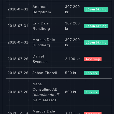
Andreas
307 200
2018-07-31
Lösen ökning
Bergström
kr
Erik Dale
307 200
2018-07-31
Lösen ökning
Rundberg
kr
Marcus Dale
307 200
2018-07-31
Lösen ökning
Rundberg
kr
Daniel
2018-07-26
2 100 kr
Avyttring
Svensson
2018-07-26
Johan Thorell
520 kr
Förvärv
Napa
Consulting AB
2018-07-26
800 kr
Förvärv
(närstående till
Naim Messo)
Marcus Dale
2017-10-18
2 161 kr
Avyttring