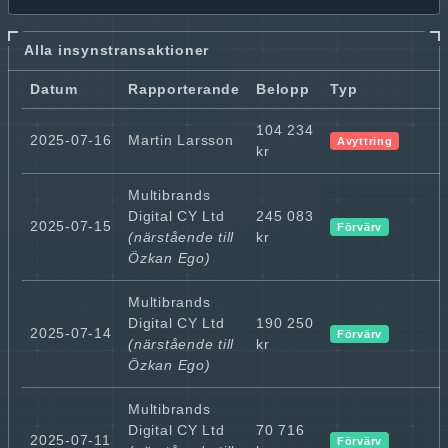
Alla insynstransaktioner
Datum
Rapporterande
Belopp
Typ
104 234
2025-07-16
Martin Larsson
Avyttring
kr
Multibrands
Digital CY Ltd
245 083
2025-07-15
Förvärv
(närstående till
kr
Özkan Ego)
Multibrands
Digital CY Ltd
190 250
2025-07-14
Förvärv
(närstående till
kr
Özkan Ego)
Multibrands
Digital CY Ltd
70 716
2025-07-11
Förvärv