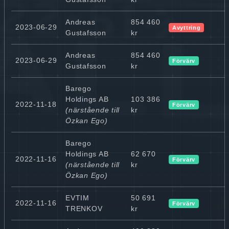
Andreas
854 460
2023-06-29
Avyttring
Gustafsson
kr
Andreas
854 460
2023-06-29
Förvärv
Gustafsson
kr
Barego
Holdings AB
103 386
2022-11-18
Förvärv
(närstående till
kr
Özkan Ego)
Barego
Holdings AB
62 670
2022-11-16
Förvärv
(närstående till
kr
Özkan Ego)
EVTIM
50 691
2022-11-16
Förvärv
TRENKOV
kr