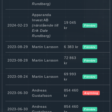
Rundberg)
Apparanda
Invest AB
19 045
2024-02-23
(närstående till
Förvärv
kr
Erik Dale
Rundberg)
2023-08-29
Martin Larsson
6 383 kr
Förvärv
72 863
2023-08-28
Martin Larsson
Förvärv
kr
69 993
2023-08-24
Martin Larsson
Förvärv
kr
Andreas
854 460
2023-06-30
Avyttring
Gustafsson
kr
Andreas
854 460
2023-06-30
Förvärv
Gustafsson
kr