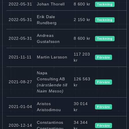
2022-05-31
Johan Thorell
8 600 kr
Teckning
Erik Dale
2022-05-31
2 150 kr
Teckning
Rundberg
Andreas
2022-05-31
8 600 kr
Teckning
Gustafsson
117 203
2021-11-11
Martin Larsson
Förvärv
kr
Napa
Consulting AB
126 563
2021-08-27
Förvärv
(närstående till
kr
Naim Messo)
Aristos
30 014
2021-01-04
Förvärv
Aristodimou
kr
Constantinos
34 344
2020-12-14
Förvärv
Constantinou
kr