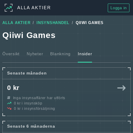
ALLA AKTIER
Logga in
ALLA AKTIER
INSYNSHANDEL
QIIWI GAMES
Qiiwi Games
Översikt
Nyheter
Blankning
Insider
Senaste månaden
0 kr
Inga insynsaffärer har utförts
0 kr i insynsköp
0 kr i insynsförsäljning
Senaste 6 månaderna