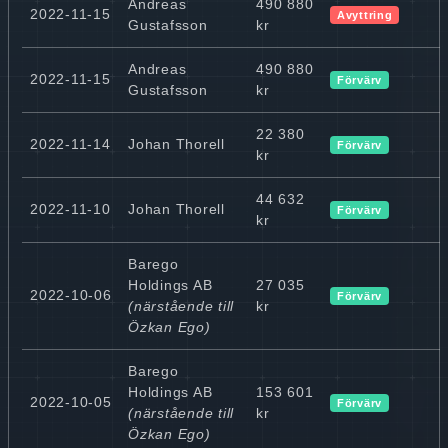
Andreas
490 880
2022-11-15
Avyttring
Gustafsson
kr
Andreas
490 880
2022-11-15
Förvärv
Gustafsson
kr
22 380
2022-11-14
Johan Thorell
Förvärv
kr
44 632
2022-11-10
Johan Thorell
Förvärv
kr
Barego
Holdings AB
27 035
2022-10-06
Förvärv
(närstående till
kr
Özkan Ego)
Barego
Holdings AB
153 601
2022-10-05
Förvärv
(närstående till
kr
Özkan Ego)