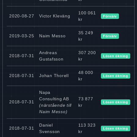
100 061
2020-08-27
Victor Kleväng
Förvärv
kr
35 249
2019-03-25
Naim Messo
Förvärv
kr
Andreas
307 200
2018-07-31
Lösen ökning
Gustafsson
kr
48 000
2018-07-31
Johan Thorell
Lösen ökning
kr
Napa
Consulting AB
73 877
2018-07-31
Lösen ökning
(närstående till
kr
Naim Messo)
Daniel
113 323
2018-07-31
Lösen ökning
Svensson
kr