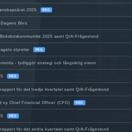
kenskapsåret 2025
REG
d Dagens Börs
v Bokslutskommuniké 2025 samt Q/A-Frågestund
agets styrelse
REG
sida - tydliggör strategi och långsiktig vision
25
REG
 rapport för det tredje kvartalet samt Q/A-Frågestund
 ny Chief Financial Officer (CFO)
REG
25
REG
 rapport för det andra kvartalet samt Q/A-Frågestund