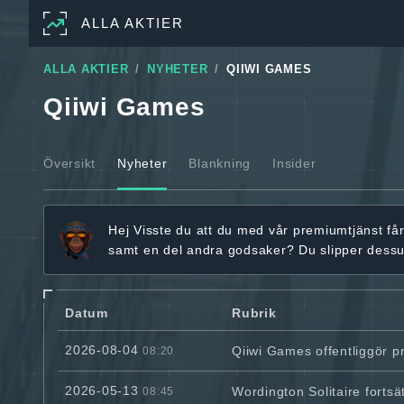
ALLA AKTIER
ALLA AKTIER
NYHETER
QIIWI GAMES
Qiiwi Games
Översikt
Nyheter
Blankning
Insider
Hej
Visste du att du med vår premiumtjänst få
samt en del andra godsaker? Du slipper dess
Datum
Rubrik
2026-08-04
Qiiwi Games offentliggör pr
08:20
2026-05-13
Wordington Solitaire fortsät
08:45