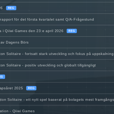
26
REG
 rapport för det första kvartalet samt Q/A-Frågestund
i Qiiwi Games den 23:e april 2026
REG
 av Dagens Börs
n Solitaire - fortsatt stark utveckling och fokus på uppskalning
 Solitaire - positiv utveckling och globalt tillgängligt
EG
kapsåret 2025
REG
ton Solitaire - ett nytt spel baserat på bolagets mest framgångs
ation - Qiiwi Games