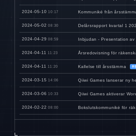
2024-05-10
Kommuniké från årsstämma
10:17
2024-05-02
Delårsrapport kvartal 1 20
08:30
2024-04-29
Inbjudan - Presentation av
08:59
2024-04-11
Årsredovisning för räkens
11:23
2024-04-11
Kallelse till årsstämma
11:20
R
2024-03-15
Qiiwi Games lanserar ny h
14:06
2024-03-06
Qiiwi Games aktiverar Wo
10:33
2024-02-22
Bokslutskommuniké för rä
08:00