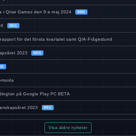
 i Qiiwi Games den 9:e maj 2024
REG
24
REG
 rapport för det första kvartalet samt Q/A-Frågestund
kapsåret 2023
REG
EG
emsida
rdington på Google Play PC BETA
kenskapsåret 2023
REG
Visa äldre nyheter