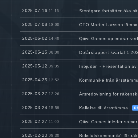
2025-07-16
Storägare fortsätter öka si
11:16
2025-07-08
CFO Martin Larsson lämnar
18:00
2025-06-02
Qiiwi Games optimerar ve
14:40
2025-05-15
Delårsrapport kvartal 1 20
08:30
2025-05-12
Inbjudan - Presentation av
09:35
2025-04-25
Kommuniké från årsstämma 
13:52
2025-03-27
Årsredovisning för räkens
12:26
2025-03-24
Kallelse till årsstämma
15:59
R
2025-02-27
Qiiwi Games inleder sama
11:00
2025-02-20
Bokslutskommuniké för rä
08:30