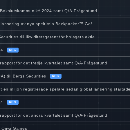
v Bokslutskommuniké 2024 samt Q/A-Frågestund
 lansering av nya speltiteln Backpacker™ Go!
urities till likviditetsgarant för bolagets aktie
24
REG
 rapport för det tredje kvartalet samt Q/A-Frågestund
A) till Bergs Securities
REG
en miljon registrerade spelare sedan global lansering startad
24
REG
 rapport för det andra kvartalet samt Q/A-Frågestund
g Qiiwi Games