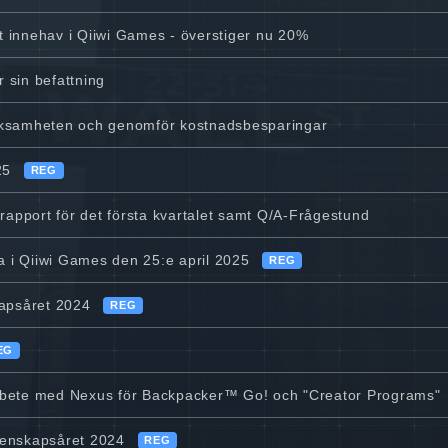
tt innehav i Qiiwi Games - överstiger nu 20%
 sin befattning
rksamheten och genomför kostnadsbesparingar
25
REG
 rapport för det första kvartalet samt Q/A-Frågestund
i Qiiwi Games den 25:e april 2025
REG
kapsåret 2024
REG
EG
rbete med Nexus för Backpacker™ Go! och "Creator Programs"
kenskapsåret 2024
REG