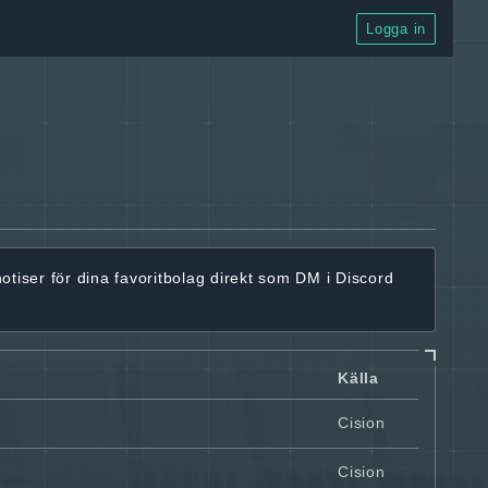
Logga in
notiser för dina favoritbolag
direkt som DM i Discord
Källa
Cision
Cision