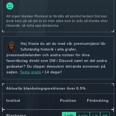
Att ingen blankar Photocat är förstås ett positivt tecken! Det kan
dock bero på att det är en liten aktie som är svår att blanka eller
liknande, så kolla upp detaljerna.
Hej
Visste du att du med vår premiumtjänst får
fullständig historik
i alla grafer,
pressmeddelanden och andra
notiser för dina
favoritbolag
direkt som DM i Discord samt en del andra
godsaker? Du slipper dessutom störande annonser på
sajten.
Testa gratis
i 14 dagar!
Aktuella blankningspositioner över 0.5%
Institut
Position
Förändring
Blankning
1 mån
6 mån
1 år
Allt