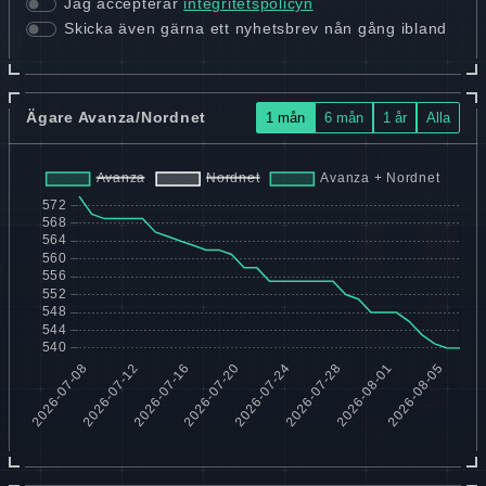
Jag accepterar
integritetspolicyn
Skicka även gärna ett nyhetsbrev nån gång ibland
Ägare Avanza/Nordnet
1 mån
6 mån
1 år
Alla