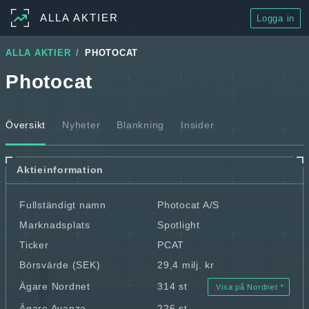
ALLA AKTIER
Logga in
ALLA AKTIER
PHOTOCAT
Photocat
Översikt
Nyheter
Blankning
Insider
Aktieinformation
Fullständigt namn
Photocat A/S
Marknadsplats
Spotlight
Ticker
PCAT
Börsvärde (SEK)
29,4 milj. kr
Ägare Nordnet
314 st
Visa på Nordnet
Ägare Avanza
226 st