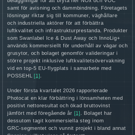
beläggningar för att bryta ner NOx och VOC
samt för avisning och dammbindning. Företagets
lösningar riktar sig till kommuner, väghållare
och industriella aktörer för att förbättra
luftkvalitet och infrastrukturprestanda. Produkter
som Swanlabel Ice & Dust Away och InnoLig+
används kommersiellt för underhåll av vägar och
grusytor, och bolaget genomför valideringar i
större projekt inklusive luftkvalitetsövervakning
vid en top-5 EU‑flygplats i samarbete med
POSSEHL
[1]
.
Under första kvartalet 2026 rapporterade
Photocat en klar förbättring i lönsamheten med
positivt nettoresultat och ökad bruttovinst
jämfört med föregående år
[1]
. Bolaget har
dessutom tagit kommersiella steg inom
GRC‑segmentet och vunnit projekt i bland annat