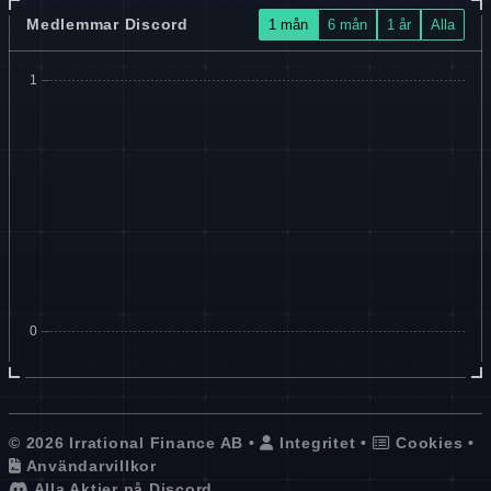
Medlemmar Discord
1 mån
6 mån
1 år
Alla
© 2026 Irrational Finance AB •
Integritet
•
Cookies
•
Användarvillkor
Alla Aktier på Discord