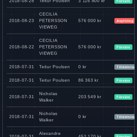
2018-08-28
Teitur Poulsen
3 116 800 kr
Förvärv
CECILIA
2018-08-23
PETERSSON
576 000 kr
Avyttring
VIEWEG
CECILIA
2018-08-22
PETERSSON
576 000 kr
Förvärv
VIEWEG
2018-07-31
Teitur Poulsen
0 kr
Tilldelning
2018-07-31
Teitur Poulsen
86 363 kr
Förvärv
Nicholas
2018-07-31
203 549 kr
Förvärv
Walker
Nicholas
2018-07-31
0 kr
Tilldelning
Walker
Alexandre
2018-07-31
452 170 kr
Förvärv