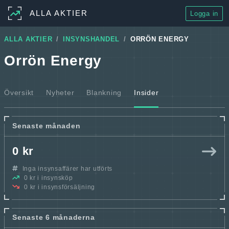
ALLA AKTIER
Logga in
ALLA AKTIER
INSYNSHANDEL
ORRÖN ENERGY
Orrön Energy
Översikt
Nyheter
Blankning
Insider
Senaste månaden
0 kr
Inga insynsaffärer har utförts
0 kr i insynsköp
0 kr i insynsförsäljning
Senaste 6 månaderna