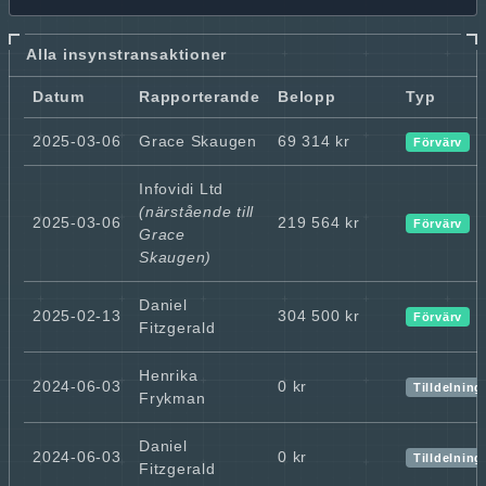
Alla insynstransaktioner
Datum
Rapporterande
Belopp
Typ
2025-03-06
Grace Skaugen
69 314 kr
Förvärv
Infovidi Ltd
(närstående till
2025-03-06
219 564 kr
Förvärv
Grace
Skaugen)
Daniel
2025-02-13
304 500 kr
Förvärv
Fitzgerald
Henrika
2024-06-03
0 kr
Tilldelning
Frykman
Daniel
2024-06-03
0 kr
Tilldelning
Fitzgerald