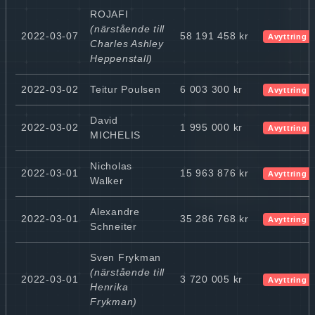
ROJAFI
(närstående till
2022-03-07
58 191 458 kr
Avyttring
Charles Ashley
Heppenstall)
2022-03-02
Teitur Poulsen
6 003 300 kr
Avyttring
David
2022-03-02
1 995 000 kr
Avyttring
MICHELIS
Nicholas
2022-03-01
15 963 876 kr
Avyttring
Walker
Alexandre
2022-03-01
35 286 768 kr
Avyttring
Schneiter
Sven Frykman
(närstående till
2022-03-01
3 720 005 kr
Avyttring
Henrika
Frykman)