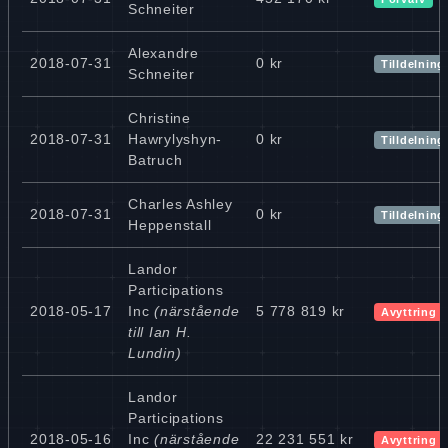
Schneiter
Alexandre
2018-07-31
0 kr
Tilldelning
Schneiter
Christine
2018-07-31
Hawrylyshyn-
0 kr
Tilldelning
Batruch
Charles Ashley
2018-07-31
0 kr
Tilldelning
Heppenstall
Landor
Participations
2018-05-17
Inc
(närstående
5 778 819 kr
Avyttring
till Ian H.
Lundin)
Landor
Participations
2018-05-16
Inc
(närstående
22 231 551 kr
Avyttring