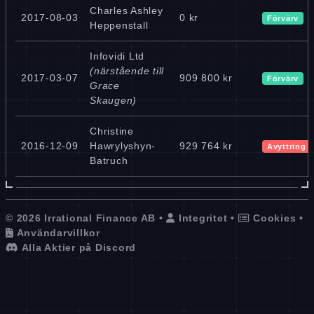
Charles Ashley
2017-08-03
0 kr
Förvärv
Heppenstall
Infovidi Ltd
(närstående till
2017-03-07
909 800 kr
Förvärv
Grace
Skaugen)
Christine
2016-12-09
Hawrylyshyn-
929 764 kr
Avyttring
Batruch
© 2026 Irrational Finance AB •
Integritet
•
Cookies
•
Användarvillkor
Alla Aktier på Discord