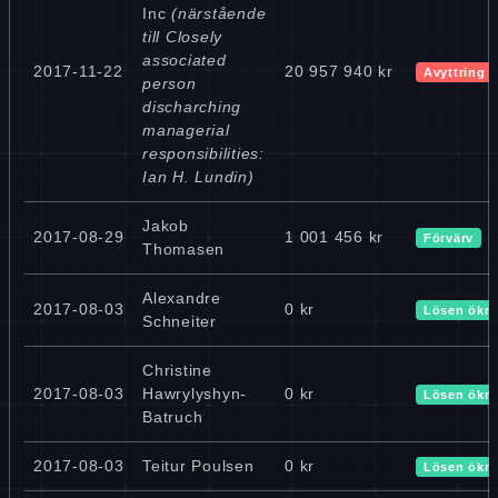
Inc
(närstående
till Closely
associated
2017-11-22
20 957 940 kr
Avyttring
person
discharching
managerial
responsibilities:
Ian H. Lundin)
Jakob
2017-08-29
1 001 456 kr
Förvärv
Thomasen
Alexandre
2017-08-03
0 kr
Lösen ökn
Schneiter
Christine
2017-08-03
Hawrylyshyn-
0 kr
Lösen ökn
Batruch
2017-08-03
Teitur Poulsen
0 kr
Lösen ökn