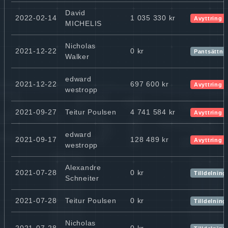
David
2022-02-14
1 035 330 kr
Avyttring
MICHELIS
Nicholas
2021-12-22
0 kr
Pantsättni
Walker
edward
2021-12-22
697 600 kr
Avyttring
westropp
2021-09-27
Teitur Poulsen
4 741 584 kr
Avyttring
edward
2021-09-17
128 489 kr
Avyttring
westropp
Alexandre
2021-07-28
0 kr
Tilldelning
Schneiter
2021-07-28
Teitur Poulsen
0 kr
Tilldelning
Nicholas
2021-07-28
0 kr