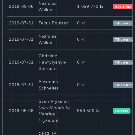
Nicholas
2019-09-06
1 059 770 kr
Avyttring
Walker
2019-07-31
Teitur Poulsen
0 kr
Tilldelning
Nicholas
2019-07-31
0 kr
Tilldelning
Walker
Christine
2019-07-31
Hawrylyshyn-
0 kr
Tilldelning
Batruch
Alexandre
2019-07-31
0 kr
Tilldelning
Schneiter
Sven Frykman
(närstående till
2019-05-08
550 500 kr
Förvärv
Henrika
Frykman)
CECILIA