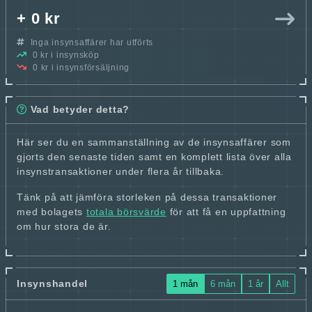
+ 0 kr
Inga insynsaffärer har utförts
0 kr i insynsköp
0 kr i insynsförsäljning
Vad betyder detta?
Här ser du en sammanställning av de insynsaffärer som
gjorts den senaste tiden samt en komplett lista över alla
insynstransaktioner under flera år tillbaka.
Tänk på att jämföra storleken på dessa transaktioner
med bolagets
totala börsvärde
för att få en uppfattning
om hur stora de är.
Insynshandel
1 mån
6 mån
1 år
Allt