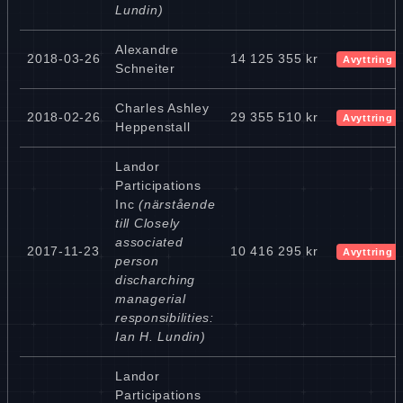
Lundin)
Alexandre
2018-03-26
14 125 355 kr
Avyttring
Schneiter
Charles Ashley
2018-02-26
29 355 510 kr
Avyttring
Heppenstall
Landor
Participations
Inc
(närstående
till Closely
associated
2017-11-23
10 416 295 kr
Avyttring
person
discharching
managerial
responsibilities:
Ian H. Lundin)
Landor
Participations