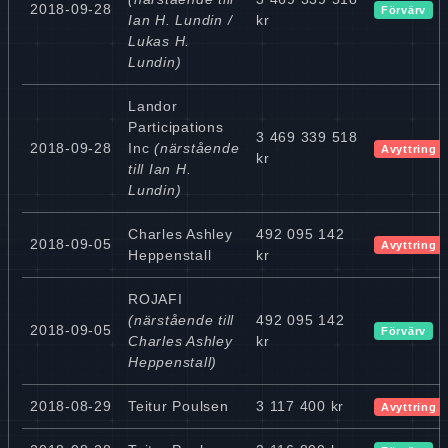
2018-09-28
Förvärv
Ian H. Lundin /
kr
Lukas H.
Lundin)
Landor
Participations
3 469 339 518
2018-09-28
Inc
(närstående
Avyttring
kr
till Ian H.
Lundin)
Charles Ashley
492 095 142
2018-09-05
Avyttring
Heppenstall
kr
ROJAFI
(närstående till
492 095 142
2018-09-05
Förvärv
Charles Ashley
kr
Heppenstall)
2018-08-29
Teitur Poulsen
3 117 400 kr
Avyttring