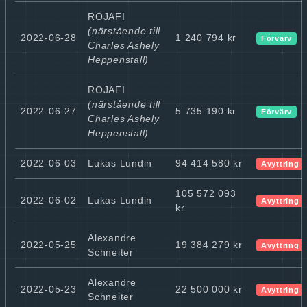
ROJAFI
(närstående till
2022-06-28
1 240 794 kr
Förvärv
Charles Ashely
Heppenstall)
ROJAFI
(närstående till
2022-06-27
5 735 190 kr
Förvärv
Charles Ashely
Heppenstall)
2022-06-03
Lukas Lundin
94 414 580 kr
Avyttring
105 572 093
2022-06-02
Lukas Lundin
Avyttring
kr
Alexandre
2022-05-25
19 384 279 kr
Avyttring
Schneiter
Alexandre
2022-05-23
22 500 000 kr
Avyttring
Schneiter