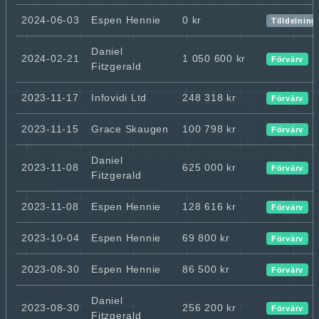
2024-06-03
Espen Hennie
0 kr
Tilldelning
Daniel
2024-02-21
1 050 600 kr
Förvärv
Fitzgerald
2023-11-17
Infovidi Ltd
248 318 kr
Förvärv
2023-11-15
Grace Skaugen
100 798 kr
Förvärv
Daniel
2023-11-08
625 000 kr
Förvärv
Fitzgerald
2023-11-08
Espen Hennie
128 616 kr
Förvärv
2023-10-04
Espen Hennie
69 800 kr
Förvärv
2023-08-30
Espen Hennie
86 500 kr
Förvärv
Daniel
2023-08-30
256 200 kr
Förvärv
Fitzgerald