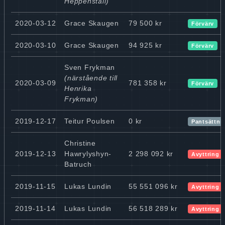
Heppenstall)
2020-03-12
Grace Skaugen
79 500 kr
Förvärv
2020-03-10
Grace Skaugen
94 925 kr
Förvärv
Sven Frykman
(närstående till
2020-03-09
781 358 kr
Förvärv
Henrika
Frykman)
2019-12-17
Teitur Poulsen
0 kr
Pantsättni
Christine
2019-12-13
Hawrylyshyn-
2 298 092 kr
Avyttring
Batruch
2019-11-15
Lukas Lundin
55 551 096 kr
Avyttring
2019-11-14
Lukas Lundin
56 518 289 kr
Avyttring