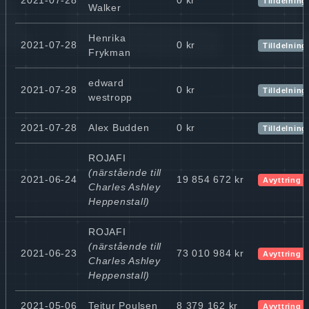
Tilldelning
Walker
Henrika
2021-07-28
0 kr
Tilldelning
Frykman
edward
2021-07-28
0 kr
Tilldelning
westropp
2021-07-28
Alex Budden
0 kr
Tilldelning
ROJAFI
(närstående till
2021-06-24
19 854 672 kr
Avyttring
Charles Ashley
Heppenstall)
ROJAFI
(närstående till
2021-06-23
73 010 984 kr
Avyttring
Charles Ashley
Heppenstall)
2021-05-06
Teitur Poulsen
8 379 162 kr
Avyttring