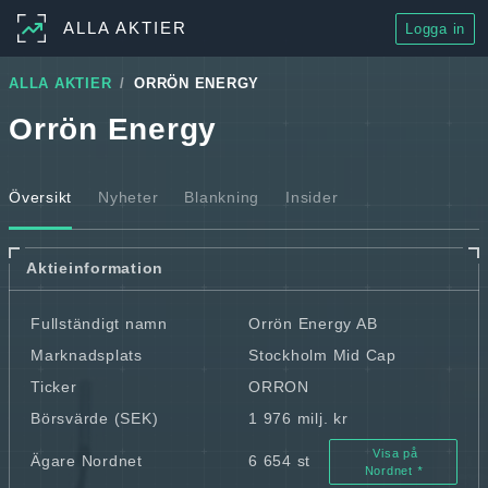
ALLA AKTIER
Logga in
ALLA AKTIER
ORRÖN ENERGY
Orrön Energy
Översikt
Nyheter
Blankning
Insider
Aktieinformation
Fullständigt namn
Orrön Energy AB
Marknadsplats
Stockholm Mid Cap
Ticker
ORRON
Börsvärde (SEK)
1 976 milj. kr
Visa på
Ägare Nordnet
6 654 st
Nordnet