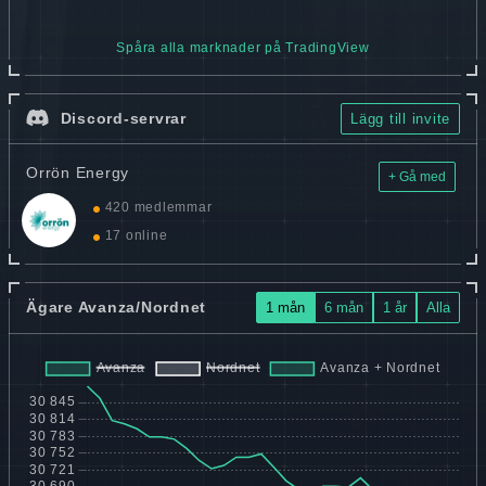
Spåra alla marknader på TradingView
Discord-servrar
Lägg till invite
Orrön Energy
+ Gå med
420 medlemmar
17 online
Ägare Avanza/Nordnet
1 mån
6 mån
1 år
Alla