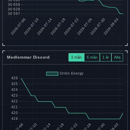
Medlemmar Discord
1 mån
6 mån
1 år
Alla