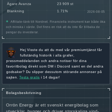
Ägare Avanza
23 909 st
Blankning
1.71%
2026-08-05
Affiliate-länk till Nordnet. Finansiella instrument kan både öka
och minska i värde. Det finns en risk att du inte får tillbaka de
pengar du investerar.
Hej
Visste du att du med vår premiumtjänst får
fullständig historik
i alla grafer,
pressmeddelanden och andra
notiser för dina
favoritbolag
direkt som DM i Discord samt en del andra
godsaker? Du slipper dessutom störande annonser på
sajten.
Testa gratis
i 14 dagar!
Bolagsbeskrivning
Orrön Energy är ett svenskt energibolag som
utvecklar, bygger och driver storskaliga vind-