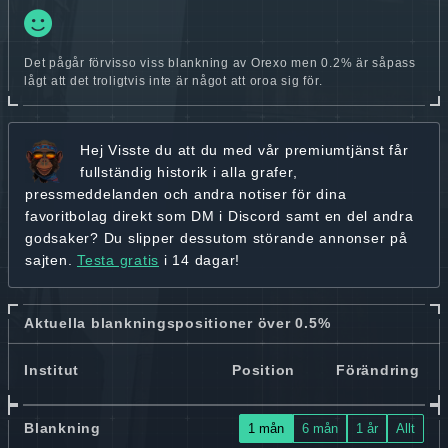
Det pågår förvisso viss blankning av Orexo men 0.2% är såpass
lågt att det troligtvis inte är något att oroa sig för.
Hej
Visste du att du med vår premiumtjänst får
fullständig historik
i alla grafer,
pressmeddelanden och andra
notiser för dina
favoritbolag
direkt som DM i Discord samt en del andra
godsaker? Du slipper dessutom störande annonser på
sajten.
Testa gratis
i 14 dagar!
Aktuella blankningspositioner över 0.5%
Institut
Position
Förändring
Blankning
1 mån
6 mån
1 år
Allt