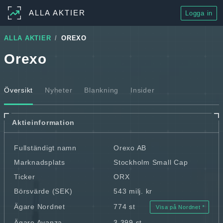
ALLA AKTIER
Logga in
ALLA AKTIER
OREXO
Orexo
Översikt
Nyheter
Blankning
Insider
Aktieinformation
Fullständigt namn
Orexo AB
Marknadsplats
Stockholm Small Cap
Ticker
ORX
Börsvärde (SEK)
543 milj. kr
Ägare Nordnet
774 st
Visa på Nordnet
Ägare Avanza
3 399 st