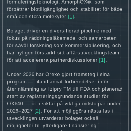
formuleringsteknologi, AmorphOX®, som
förbättrar biotillgänglighet och stabilitet för både
små och stora molekyler
[1]
.
Bolaget driver en diversifierad pipeline med
fokus på räddningsläkemedel och samarbeten
för såväl forskning som kommersialisering, och
har nyligen förstärkt sitt affärsutvecklingsteam
för att accelerera partnerdiskussioner
[1]
.
Under 2026 har Orexo gjort framsteg i sina
program — bland annat förberedelser inför
återinlämning av Izipry TM till FDA och planerad
start av registreringsgrundande studier för
OX640 — och siktar på viktiga milstolpar under
2026–2027
[2]
. För att möjliggöra nästa fas i
utvecklingen utvärderar bolaget också
möjligheter till ytterligare finansiering