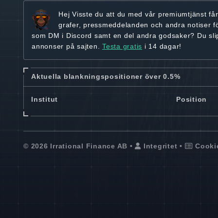
Hej
Visste du att du med vår premiumtjänst få
grafer, pressmeddelanden och andra
notiser f
som DM i Discord samt en del andra godsaker? Du sl
annonser på sajten.
Testa gratis
i 14 dagar!
Aktuella blankningspositioner över 0.5%
Institut
Position
© 2026 Irrational Finance AB •
Integritet
•
Cooki