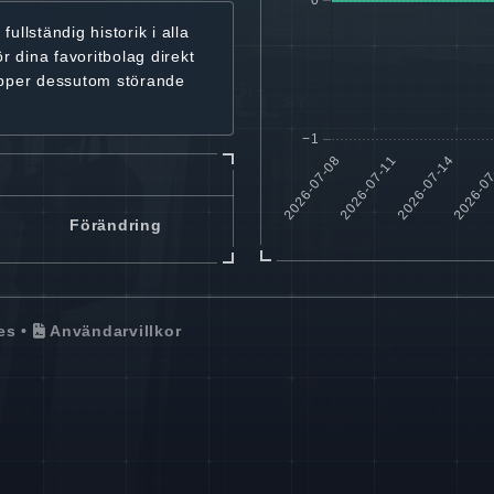
r
fullständig historik
i alla
ör dina favoritbolag
direkt
ipper dessutom störande
Förändring
es
•
Användarvillkor