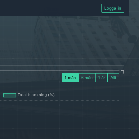
Logga in
1 mån
6 mån
1 år
Allt