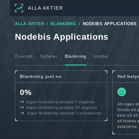
ALLA AKTIER
ALLA AKTIER
BLANKNING
NODEBIS APPLICATIONS
Nodebis Applications
Översikt
Nyheter
Blankning
Insider
Blankning just nu
Vad bety
0%
Ingen förändring senaste 7 dagarna
Att ingen b
Ingen förändring senaste 30 dagarna
förstås ett
Ingen förändring senaste 3 månaderna
bero på att
att blanka 
detaljerna.