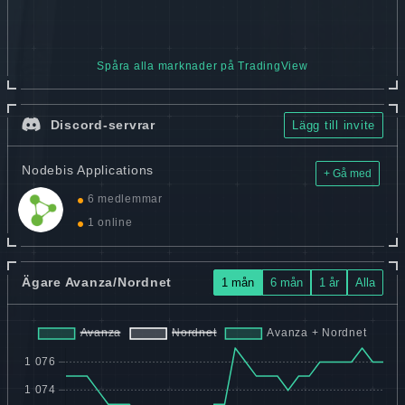
Spåra alla marknader på TradingView
Discord-servrar
Lägg till invite
Nodebis Applications
+ Gå med
6 medlemmar
1 online
Ägare Avanza/Nordnet
1 mån
6 mån
1 år
Alla