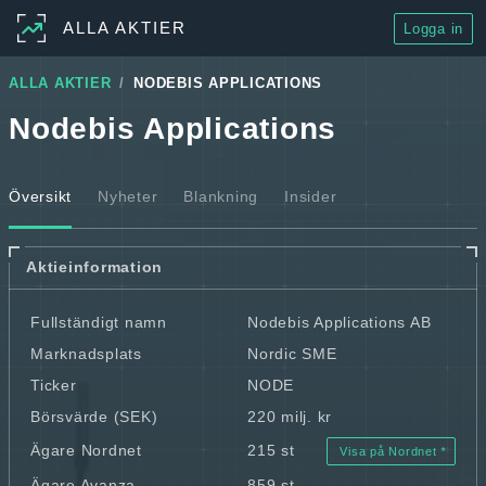
ALLA AKTIER
Logga in
ALLA AKTIER
NODEBIS APPLICATIONS
Nodebis Applications
Översikt
Nyheter
Blankning
Insider
Aktieinformation
Fullständigt namn
Nodebis Applications AB
Marknadsplats
Nordic SME
Ticker
NODE
Börsvärde (SEK)
220 milj. kr
Ägare Nordnet
215 st
Visa på Nordnet
Ägare Avanza
859 st