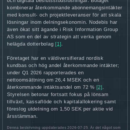
och digitala beslutsstödslösningar. Bolaget
kombinerar återkommande abonnemangsintäkter
med konsult- och projektleveranser för att skala
lösningar inom delningsekonomin. Nodebis har
även ökat sitt ägande i Risk Information Group
AS som en del av strategin att verka genom
helägda dotterbolag
[1]
.
Företaget har en väldiversifierad nordisk
kundbas och hög andel återkommande intäkter;
under Q1 2026 rapporterades en
nettoomsättning om 26,4 MSEK och en
återkommande intäktsandel om 72 %
[2]
.
Styrelsen betonar fortsatt fokus på lönsam
tillväxt, kassaflöde och kapitalallokering samt
föreslog utdelning om 1,50 SEK per aktie vid
årsstämman.
Denna beskrivning uppdaterades 2026-07-25. Är det något som