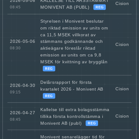
KALLELSE TILL ÅRSSTÄMMA I
2026-05-06
Cision
MONIVENT AB (PUBL)
08:45
REG
Styrelsen i Monivent beslutar
om riktad emission av units om
ca 11,5 MSEK villkorat av
2026-05-06
stämmans godkännande och
Cision
aktieägare föreslår riktad
08:30
emission av units om ca 9,8
MSEK för kvittning av brygglån
REG
Delårsrapport för första
2026-04-30
Cision
kvartalet 2026 - Monivent AB
09:15
REG
Kallelse till extra bolagsstämma
2026-04-27
Cision
tillika första kontrollstämma i
08:45
Monivent AB (publ)
REG
Monivent senarelägger tid för