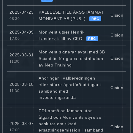
KALLELSE TILL ÅRSSTÄMMA I
2025-04-23
Cision
MONIVENT AB (PUBL)
08:30
REG
Monivent utser Henrik
2025-04-09
Cision
Landervik till ny CFO
17:00
REG
Monivent signerar avtal med 3B
2025-03-31
Cision
Scientific för global distribution
11:30
av Neo Training
Ändringar i valberedningen
2025-03-18
efter större ägarförändringar i
Cision
samband med
11:30
investeringsrunda
FDI-anmälan lämnas utan
åtgärd och Monivents styrelse
2025-03-07
beslutar om riktad
Cision
ersättningsemission i samband
17:00