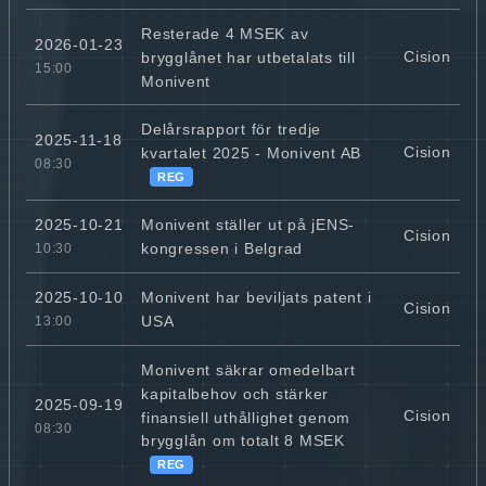
Resterade 4 MSEK av
2026-01-23
Cision
brygglånet har utbetalats till
15:00
Monivent
Delårsrapport för tredje
2025-11-18
Cision
kvartalet 2025 - Monivent AB
08:30
REG
Monivent ställer ut på jENS-
2025-10-21
Cision
kongressen i Belgrad
10:30
Monivent har beviljats patent i
2025-10-10
Cision
USA
13:00
Monivent säkrar omedelbart
kapitalbehov och stärker
2025-09-19
Cision
finansiell uthållighet genom
08:30
brygglån om totalt 8 MSEK
REG