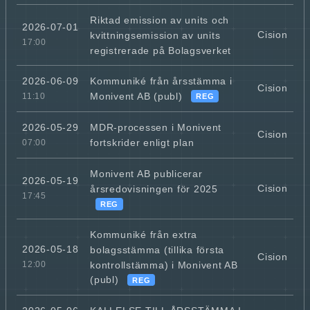
Riktad emission av units och
2026-07-01
Cision
kvittningsemission av units
17:00
registrerade på Bolagsverket
Kommuniké från årsstämma i
2026-06-09
Cision
Monivent AB (publ)
11:10
REG
MDR-processen i Monivent
2026-05-29
Cision
fortskrider enligt plan
07:00
Monivent AB publicerar
2026-05-19
Cision
årsredovisningen för 2025
17:45
REG
Kommuniké från extra
2026-05-18
bolagsstämma (tillika första
Cision
kontrollstämma) i Monivent AB
12:00
(publ)
REG