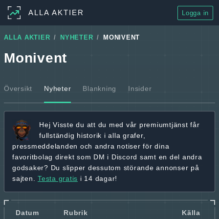
ALLA AKTIER
Logga in
ALLA AKTIER
NYHETER
MONIVENT
Monivent
Översikt
Nyheter
Blankning
Insider
Hej
Visste du att du med vår premiumtjänst får
fullständig historik
i alla grafer,
pressmeddelanden och andra
notiser för dina
favoritbolag
direkt som DM i Discord samt en del andra
godsaker? Du slipper dessutom störande annonser på
sajten.
Testa gratis
i 14 dagar!
Datum
Rubrik
Källa