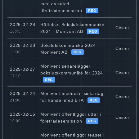
med avslutad
företrädesemission
REG
Rättelse: Bokslutskommuniké
2025-02-28
Cision
2024 - Monivent AB
16:45
REG
Bokslutskommuniké 2024 -
2025-02-28
Cision
Monivent AB
13:30
REG
Monivent senarelägger
2025-02-27
Cision
bokslutskommuniké för 2024
17:10
REG
Monivent meddelar sista dag
2025-02-24
Cision
för handel med BTA
21:00
REG
Monivent offentliggör utfall i
2025-02-15
Cision
företrädesemission
10:00
REG
Monivent offentliggör teaser i