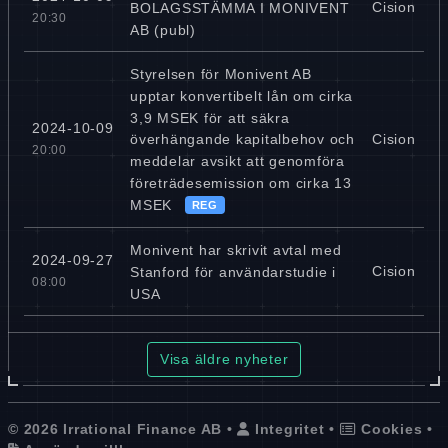
Cision
BOLAGSSTÄMMA I MONIVENT
20:30
AB (publ)
Styrelsen för Monivent AB
upptar konvertibelt lån om cirka
3,9 MSEK för att säkra
2024-10-09
Cision
överhängande kapitalbehov och
20:00
meddelar avsikt att genomföra
företrädesemission om cirka 13
MSEK
REG
Monivent har skrivit avtal med
2024-09-27
Cision
Stanford för användarstudie i
08:00
USA
Visa äldre nyheter
© 2026 Irrational Finance AB •
Integritet
•
Cookies
•