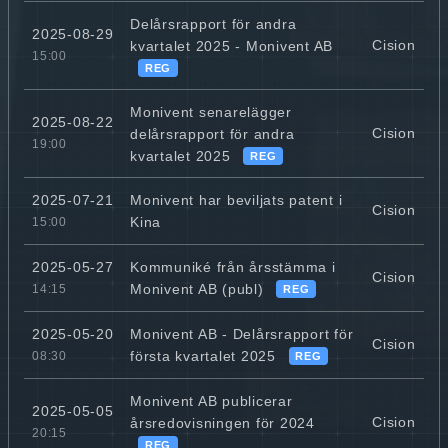
Delårsrapport för andra
2025-08-29
Cision
kvartalet 2025 - Monivent AB
15:00
REG
Monivent senarelägger
2025-08-22
Cision
delårsrapport för andra
19:00
kvartalet 2025
REG
Monivent har beviljats patent i
2025-07-21
Cision
Kina
15:00
Kommuniké från årsstämma i
2025-05-27
Cision
Monivent AB (publ)
14:15
REG
Monivent AB - Delårsrapport för
2025-05-20
Cision
första kvartalet 2025
08:30
REG
Monivent AB publicerar
2025-05-05
Cision
årsredovisningen för 2024
20:15
REG