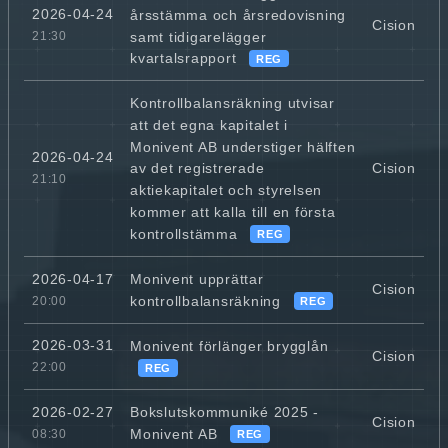
2026-04-24
årsstämma och årsredovisning
Cision
samt tidigarelägger
21:30
kvartalsrapport
REG
Kontrollbalansräkning utvisar
att det egna kapitalet i
Monivent AB understiger hälften
2026-04-24
Cision
av det registrerade
21:10
aktiekapitalet och styrelsen
kommer att kalla till en första
kontrollstämma
REG
Monivent upprättar
2026-04-17
Cision
kontrollbalansräkning
20:00
REG
2026-03-31
Monivent förlänger brygglån
Cision
22:00
REG
Bokslutskommuniké 2025 -
2026-02-27
Cision
Monivent AB
08:30
REG