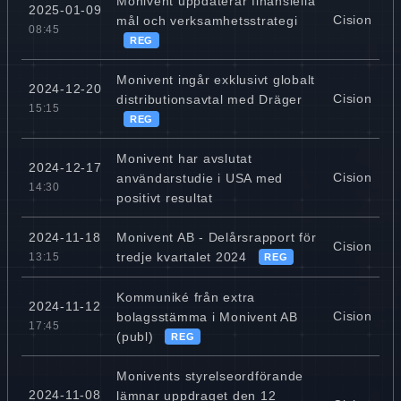
Monivent uppdaterar finansiella
2025-01-09
Cision
mål och verksamhetsstrategi
08:45
REG
Monivent ingår exklusivt globalt
2024-12-20
Cision
distributionsavtal med Dräger
15:15
REG
Monivent har avslutat
2024-12-17
Cision
användarstudie i USA med
14:30
positivt resultat
Monivent AB - Delårsrapport för
2024-11-18
Cision
tredje kvartalet 2024
13:15
REG
Kommuniké från extra
2024-11-12
Cision
bolagsstämma i Monivent AB
17:45
(publ)
REG
Monivents styrelseordförande
2024-11-08
lämnar uppdraget den 12