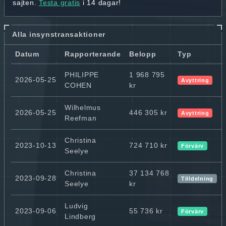
sajten.
Testa gratis
i 14 dagar!
Alla insynstransaktioner
Datum
Rapporterande
Belopp
Typ
PHILIPPE
1 968 795
2026-05-25
Avyttring
COHEN
kr
Wilhelmus
2026-05-25
446 305 kr
Avyttring
Reefman
Christina
2023-10-13
724 710 kr
Förvärv
Seelye
Christina
37 134 768
2023-09-28
Tilldelning
Seelye
kr
Ludvig
2023-09-06
55 736 kr
Förvärv
Lindberg