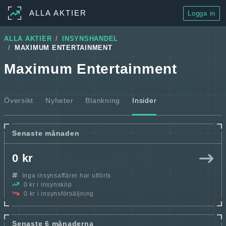
ALLA AKTIER
Logga in
ALLA AKTIER
INSYNSHANDEL
MAXIMUM ENTERTAINMENT
Maximum Entertainment
Översikt
Nyheter
Blankning
Insider
Senaste månaden
0 kr
Inga insynsaffärer har utförts
0 kr i insynsköp
0 kr i insynsförsäljning
Senaste 6 månaderna