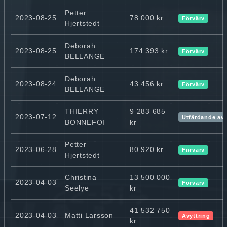
Petter
2023-08-25
78 000 kr
Förvärv
Hjertstedt
Deborah
2023-08-25
174 393 kr
Förvärv
BELLANGE
Deborah
2023-08-24
43 456 kr
Förvärv
BELLANGE
THIERRY
9 283 685
2023-07-12
Utfärdande av
BONNEFOI
kr
Petter
2023-06-28
80 920 kr
Förvärv
Hjertstedt
Christina
13 500 000
2023-04-03
Förvärv
Seelye
kr
41 532 750
2023-04-03
Matti Larsson
Avyttring
kr