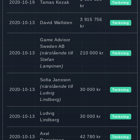
2020-10-19
Tamas Kozak
Teckning
kr
3 915 756
2020-10-13
David Wallsten
Teckning
kr
Game Advisor
Sweden AB
2020-10-13
(närstående till
210 000 kr
Teckning
Stefan
Lampinen)
Sofia Jansson
(närstående till
2020-10-13
30 000 kr
Teckning
Ludvig
Lindberg)
Ludvig
2020-10-13
30 000 kr
Teckning
Lindberg
Axel
2020-10-13
42 780 kr
Teckning
Danielsson