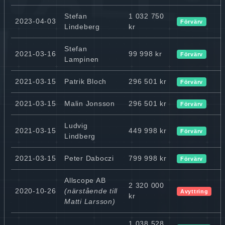
Stefan
1 032 750
2023-04-03
Förvärv
Lindeberg
kr
Stefan
2021-03-16
99 998 kr
Förvärv
Lampinen
2021-03-15
Patrik Bloch
296 501 kr
Förvärv
2021-03-15
Malin Jonsson
296 501 kr
Förvärv
Ludvig
2021-03-15
449 998 kr
Förvärv
Lindberg
2021-03-15
Peter Daboczi
799 998 kr
Förvärv
Allscope AB
2 320 000
2020-10-26
(närstående till
Avyttring
kr
Matti Larsson)
1 038 528