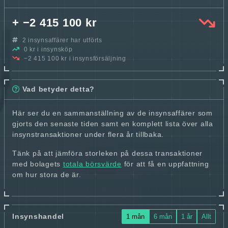
+ −2 415 100 kr
2 insynsaffärer har utförts
0 kr i insynsköp
−2 415 100 kr i insynsförsäljning
Vad betyder detta?
Här ser du en sammanställning av de insynsaffärer som
gjorts den senaste tiden samt en komplett lista över alla
insynstransaktioner under flera år tillbaka.
Tänk på att jämföra storleken på dessa transaktioner
med bolagets
totala börsvärde
för att få en uppfattning
om hur stora de är.
Insynshandel
1 mån
6 mån
1 år
Allt