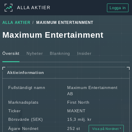
ALLA AKTIER
Logga in
ALLA AKTIER
MAXIMUM ENTERTAINMENT
Maximum Entertainment
Översikt
Nyheter
Blankning
Insider
Aktieinformation
Fullständigt namn
Maximum Entertainment
AB
Marknadsplats
First North
Ticker
MAXENT
Börsvärde (SEK)
15,3 milj. kr
Ägare Nordnet
252 st
Visa på Nordnet