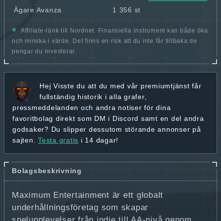
Ägare Avanza
1 356 st
Affiliate-länk till Nordnet. Finansiella instrument kan både öka
och minska i värde. Det finns en risk att du inte får tillbaka de
pengar du investerar.
Hej
Visste du att du med vår premiumtjänst får
fullständig historik
i alla grafer,
pressmeddelanden och andra
notiser för dina
favoritbolag
direkt som DM i Discord samt en del andra
godsaker? Du slipper dessutom störande annonser på
sajten.
Testa gratis
i 14 dagar!
Bolagsbeskrivning
Maximum Entertainment är ett globalt
underhållningsföretag som skapar
spelupplevelser från indie till AA-nivå genom