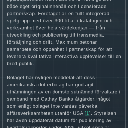
både eget originalinnehåll och licensierade
partnerskap. Företaget är en fullt integrerad
spelgrupp med över 300 titlar i katalogen och
verksamhet över hela värdekedjan — från
utveckling och publicering till transmedia,
försäljning och drift. Maximum betonar
samarbete och öppenhet i partnerskap för att
leverera kvalitativa interaktiva upplevelser till en
bred publik.
Bolaget har nyligen meddelat att dess
amerikanska dotterbolag har godtagit
utnämningen av en domstolsutnämnd förvaltare i
samband med Cathay Banks åtgärder, något
som enligt bolaget inte väntas påverka
affärsverksamheten utanför USA
[1]
. Styrelsen
har även uppdaterat datum för publicering av
kvartalsrapporter under 2026, vilket speglar