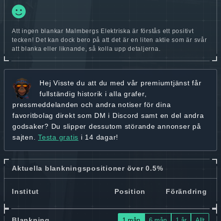
Att ingen blankar Malmbergs Elektriska är förstås ett positivt
tecken! Det kan dock bero på att det är en liten aktie som är svår
att blanka eller liknande, så kolla upp detaljerna.
Hej
Visste du att du med vår premiumtjänst får
fullständig historik
i alla grafer,
pressmeddelanden och andra
notiser för dina
favoritbolag
direkt som DM i Discord samt en del andra
godsaker? Du slipper dessutom störande annonser på
sajten.
Testa gratis
i 14 dagar!
Aktuella blankningspositioner över 0.5%
Institut
Position
Förändring
Blankning
1 mån
6 mån
1 år
Allt