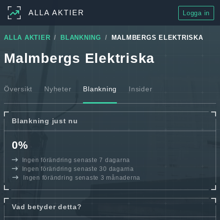
ALLA AKTIER
Logga in
ALLA AKTIER
BLANKNING
MALMBERGS ELEKTRISKA
Malmbergs Elektriska
Översikt
Nyheter
Blankning
Insider
Blankning just nu
0%
Ingen förändring senaste 7 dagarna
Ingen förändring senaste 30 dagarna
Ingen förändring senaste 3 månaderna
Vad betyder detta?