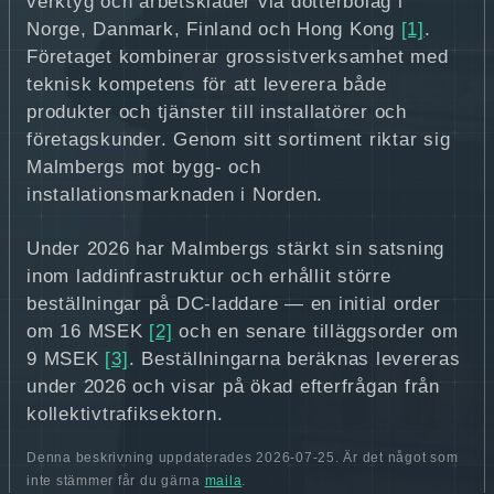
verktyg och arbetskläder via dotterbolag i
Norge, Danmark, Finland och Hong Kong
[1]
.
Företaget kombinerar grossistverksamhet med
teknisk kompetens för att leverera både
produkter och tjänster till installatörer och
företagskunder. Genom sitt sortiment riktar sig
Malmbergs mot bygg- och
installationsmarknaden i Norden.
Under 2026 har Malmbergs stärkt sin satsning
inom laddinfrastruktur och erhållit större
beställningar på DC‑laddare — en initial order
om 16 MSEK
[2]
och en senare tilläggsorder om
9 MSEK
[3]
. Beställningarna beräknas levereras
under 2026 och visar på ökad efterfrågan från
kollektivtrafiksektorn.
Denna beskrivning uppdaterades 2026-07-25. Är det något som
inte stämmer får du gärna
maila
.