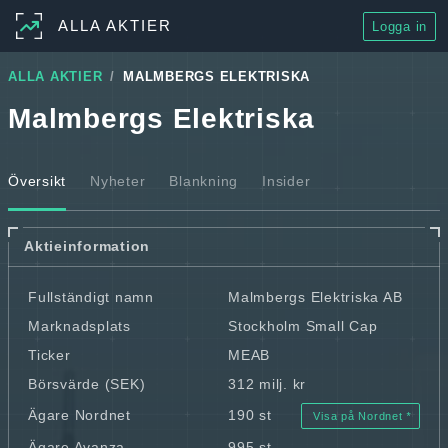
ALLA AKTIER
Logga in
ALLA AKTIER
MALMBERGS ELEKTRISKA
Malmbergs Elektriska
Översikt
Nyheter
Blankning
Insider
Aktieinformation
Fullständigt namn
Malmbergs Elektriska AB
Marknadsplats
Stockholm Small Cap
Ticker
MEAB
Börsvärde (SEK)
312 milj. kr
Ägare Nordnet
190 st
Visa på Nordnet
Ägare Avanza
995 st