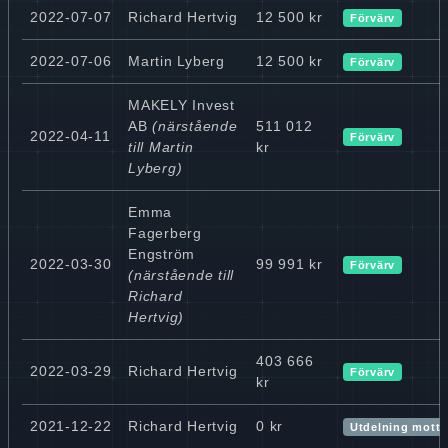
2022-07-07
Richard Hertvig
12 500 kr
Förvärv
2022-07-06
Martin Lyberg
12 500 kr
Förvärv
MAKELY Invest
AB
(närstående
511 012
2022-04-11
Förvärv
till Martin
kr
Lyberg)
Emma
Fagerberg
Engström
2022-03-30
99 991 kr
Förvärv
(närstående till
Richard
Hertvig)
403 666
2022-03-29
Richard Hertvig
Förvärv
kr
2021-12-22
Richard Hertvig
0 kr
Utdelning mott