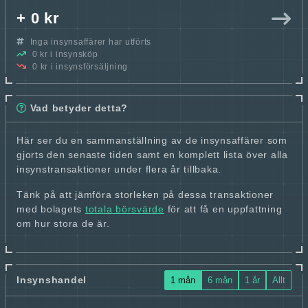
+ 0 kr
Inga insynsaffärer har utförts
0 kr i insynsköp
0 kr i insynsförsäljning
Vad betyder detta?
Här ser du en sammanställning av de insynsaffärer som
gjorts den senaste tiden samt en komplett lista över alla
insynstransaktioner under flera år tillbaka.
Tänk på att jämföra storleken på dessa transaktioner
med bolagets
totala börsvärde
för att få en uppfattning
om hur stora de är.
Insynshandel
1 mån
6 mån
1 år
Allt