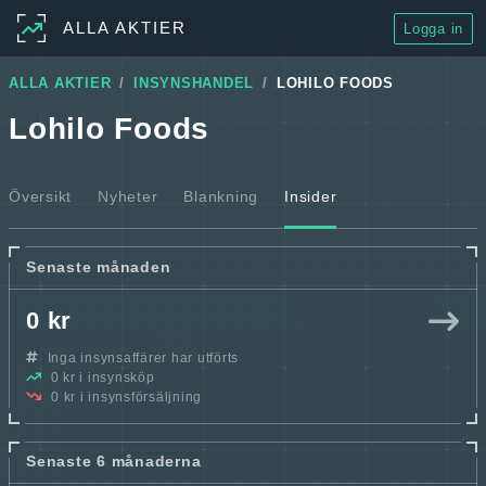
ALLA AKTIER
Logga in
ALLA AKTIER
INSYNSHANDEL
LOHILO FOODS
Lohilo Foods
Översikt
Nyheter
Blankning
Insider
Senaste månaden
0 kr
Inga insynsaffärer har utförts
0 kr i insynsköp
0 kr i insynsförsäljning
Senaste 6 månaderna