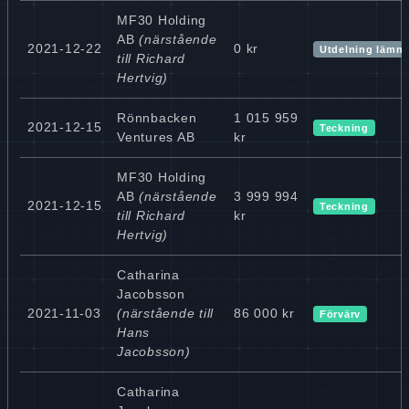
MF30 Holding
AB
(närstående
2021-12-22
0 kr
Utdelning lämn
till Richard
Hertvig)
Rönnbacken
1 015 959
2021-12-15
Teckning
Ventures AB
kr
MF30 Holding
AB
(närstående
3 999 994
2021-12-15
Teckning
till Richard
kr
Hertvig)
Catharina
Jacobsson
2021-11-03
(närstående till
86 000 kr
Förvärv
Hans
Jacobsson)
Catharina