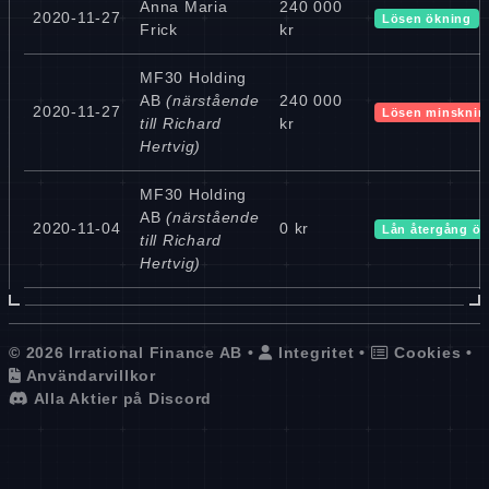
Anna Maria
240 000
2020-11-27
Lösen ökning
Frick
kr
MF30 Holding
AB
(närstående
240 000
2020-11-27
Lösen minsknin
till Richard
kr
Hertvig)
MF30 Holding
AB
(närstående
2020-11-04
0 kr
Lån återgång ök
till Richard
Hertvig)
© 2026 Irrational Finance AB •
Integritet
•
Cookies
•
Användarvillkor
Alla Aktier på Discord