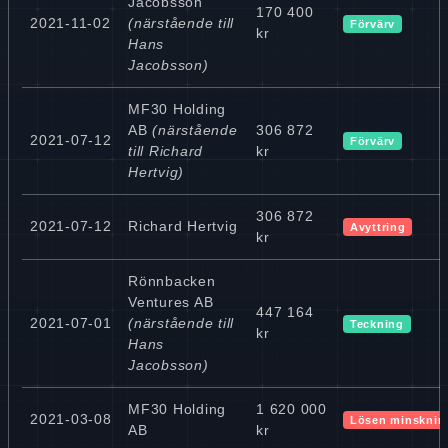
Jacobsson
170 400
2021-11-02
(närstående till
Förvärv
kr
Hans
Jacobsson)
MF30 Holding
AB
(närstående
306 872
2021-07-12
Förvärv
till Richard
kr
Hertvig)
306 872
2021-07-12
Richard Hertvig
Avyttring
kr
Rönnbacken
Ventures AB
447 164
2021-07-01
(närstående till
Teckning
kr
Hans
Jacobsson)
MF30 Holding
1 620 000
2021-03-08
Lösen minsknin
AB
kr