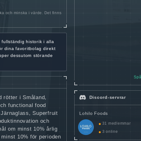
öka och minska i värde. Det finns
r
fullständig historik
i alla
ör dina favoritbolag
direkt
ipper dessutom störande
Spå
 rötter i Småland,
Discord-servrar
ch functional food
Järnaglass, Superfruit
Lohilo Foods
oduktinnovation och
31 medlemmar
 mål om minst 10% årlig
3 online
å minst 10% för perioden