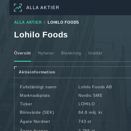
ALLA AKTIER
ALLA AKTIER
LOHILO FOODS
Lohilo Foods
Översikt
Nyheter
Blankning
Insider
Aktieinformation
Fullständigt namn
Lohilo Foods AB
Marknadsplats
Nordic SME
Ticker
LOHILO
Börsvärde (SEK)
84,8 milj. kr
Ägare Nordnet
743 st
Ägare Avanza
2 786 st