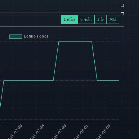
1 mån
6 mån
1 år
Alla