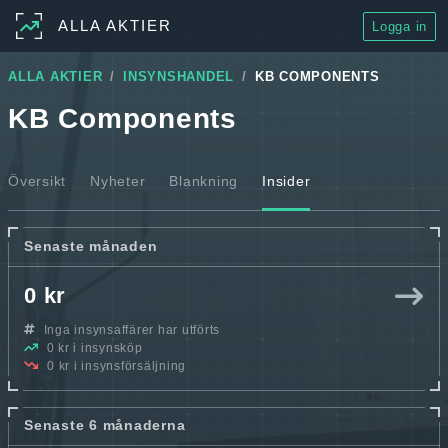
ALLA AKTIER
Logga in
ALLA AKTIER
INSYNSHANDEL
KB COMPONENTS
KB Components
Översikt
Nyheter
Blankning
Insider
Senaste månaden
0 kr
Inga insynsaffärer har utförts
0 kr i insynsköp
0 kr i insynsförsäljning
Senaste 6 månaderna