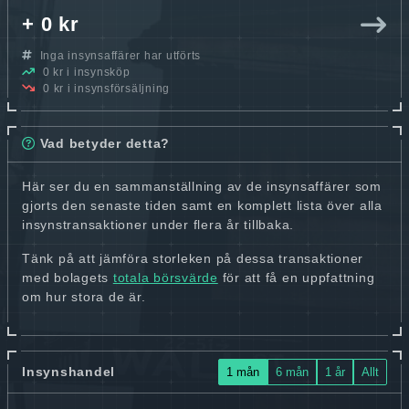
+ 0 kr
Inga insynsaffärer har utförts
0 kr i insynsköp
0 kr i insynsförsäljning
Vad betyder detta?
Här ser du en sammanställning av de insynsaffärer som
gjorts den senaste tiden samt en komplett lista över alla
insynstransaktioner under flera år tillbaka.
Tänk på att jämföra storleken på dessa transaktioner
med bolagets
totala börsvärde
för att få en uppfattning
om hur stora de är.
Insynshandel
1 mån
6 mån
1 år
Allt