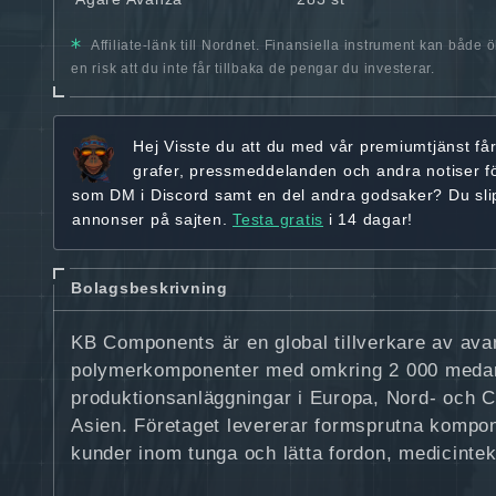
Affiliate-länk till Nordnet. Finansiella instrument kan både 
en risk att du inte får tillbaka de pengar du investerar.
Hej
Visste du att du med vår premiumtjänst få
grafer, pressmeddelanden och andra
notiser f
som DM i Discord samt en del andra godsaker? Du sl
annonser på sajten.
Testa gratis
i 14 dagar!
Bolagsbeskrivning
KB Components är en global tillverkare av av
polymerkomponenter med omkring 2 000 medar
produktionsanläggningar i Europa, Nord- och 
Asien. Företaget levererar formsprutna kompone
kunder inom tunga och lätta fordon, medicintek