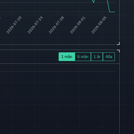
1 mån
6 mån
1 år
Alla