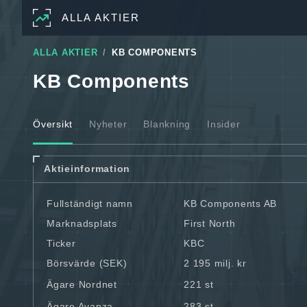
ALLA AKTIER
ALLA AKTIER
KB COMPONENTS
KB Components
Översikt
Nyheter
Blankning
Insider
Aktieinformation
Fullständigt namn
KB Components AB
Marknadsplats
First North
Ticker
KBC
Börsvärde (SEK)
2 195 milj. kr
Ägare Nordnet
221 st
Ägare Avanza
283 st