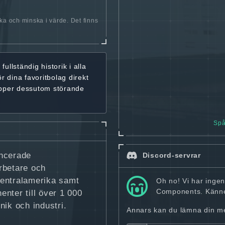
öka och minska i värde. Det finns
r
fullständig historik
i alla
ör dina favoritbolag
direkt
ipper dessutom störande
Spå
ancerade
Discord-servrar
betare och
Centralamerika samt
Oh no! Vi har inge
Components. Känne
nter till över 1 000
nik och industri.
Annars kan du lämna din mej