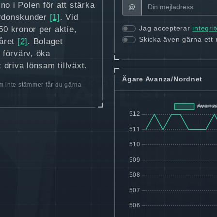
 i Polen för att stärka
@
fordonskunder
[1]
. Vid
Jag accepterar
integri
0 kronor per aktie,
Skicka även gärna ett
 året
[2]
. Bolaget
 förvärv, öka
 driva lönsam tillväxt.
Ägare Avanza/Nordnet
 inte stämmer får du gärna