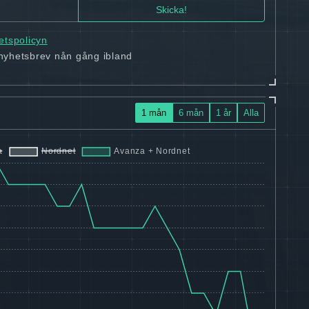
tetspolicyn
 nyhetsbrev nån gång ibland
1 mån
6 mån
1 år
Alla