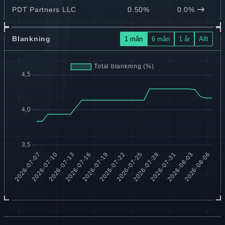
PDT Partners LLC
0.50%
0.0%
Blankning
1 mån
6 mån
1 år
Allt