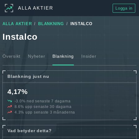
ALLA AKTIER
Logga in
ALLA AKTIER
BLANKNING
INSTALCO
Instalco
Översikt
Nyheter
Blankning
Insider
Blankning just nu
4,17%
-3.0% ned senaste 7 dagarna
8.6% upp senaste 30 dagarna
4.3% upp senaste 3 månaderna
Vad betyder detta?