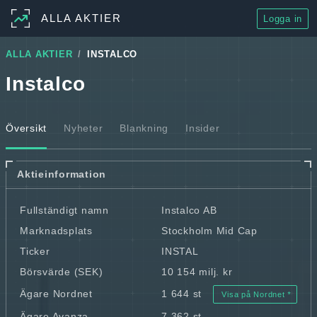
ALLA AKTIER
Logga in
ALLA AKTIER
INSTALCO
Instalco
Översikt
Nyheter
Blankning
Insider
Aktieinformation
Fullständigt namn
Instalco AB
Marknadsplats
Stockholm Mid Cap
Ticker
INSTAL
Börsvärde (SEK)
10 154 milj. kr
Ägare Nordnet
1 644 st
Visa på Nordnet
Ägare Avanza
7 362 st