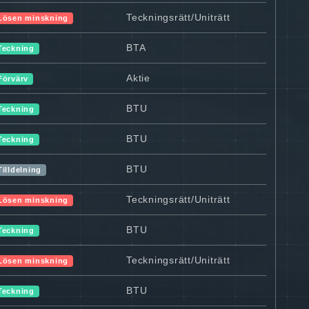
Teckningsrätt/Uniträtt
Lösen minskning
BTA
Teckning
Aktie
Förvärv
BTU
Teckning
BTU
Teckning
BTU
Tilldelning
Teckningsrätt/Uniträtt
Lösen minskning
BTU
Teckning
Teckningsrätt/Uniträtt
Lösen minskning
BTU
Teckning