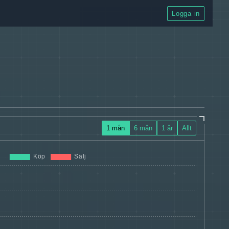
Logga in
1 mån
6 mån
1 år
Allt