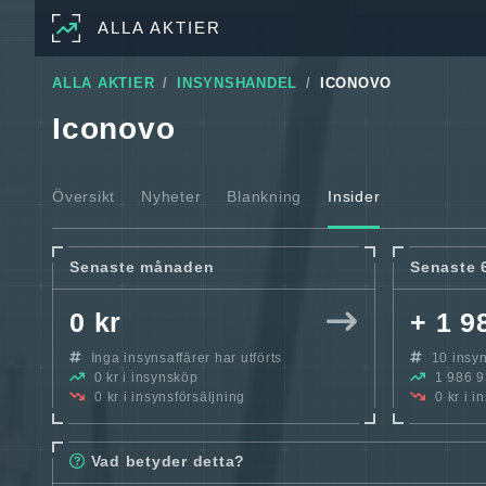
ALLA AKTIER
ALLA AKTIER
INSYNSHANDEL
ICONOVO
Iconovo
Översikt
Nyheter
Blankning
Insider
Senaste månaden
Senaste 
0 kr
+ 1 9
Inga insynsaffärer har utförts
10 insyns
0 kr i insynsköp
1 986 93
0 kr i insynsförsäljning
0 kr i i
Vad betyder detta?