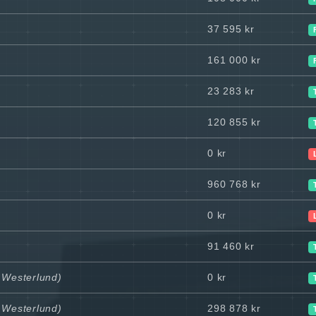
37 595 kr
161 000 kr
23 283 kr
120 855 kr
0 kr
960 768 kr
0 kr
91 460 kr
k Westerlund)
0 kr
k Westerlund)
298 878 kr