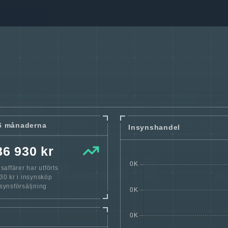
6 månaderna
Insynshandel
86 930 kr
affärer har utförts
0 kr i insynsköp
nsynsförsäljning