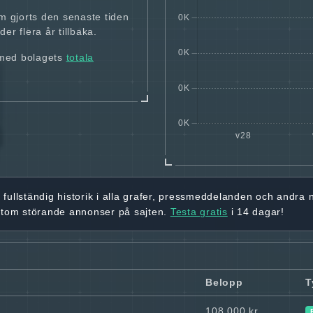
m gjorts den senaste tiden
er flera år tillbaka.
 med bolagets
totala
r
fullständig historik
i alla grafer, pressmeddelanden och andra
utom störande annonser på sajten.
Testa gratis
i 14 dagar!
Belopp
T
108 000 kr