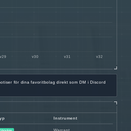
notiser för dina favoritbolag
direkt som DM i Discord
yp
Instrument
Warrant
Förvärv