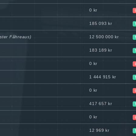
0 kr
185 093 kr
ister Fåhreaus)
12 500 000 kr
183 189 kr
0 kr
1 444 915 kr
0 kr
417 657 kr
0 kr
12 969 kr