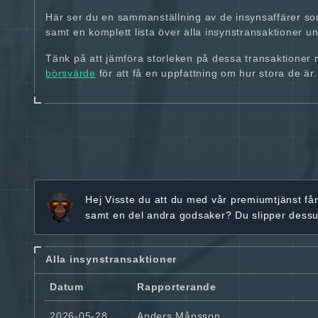
Här ser du en sammanställning av de insynsaffärer so
samt en komplett lista över alla insynstransaktioner und
Tänk på att jämföra storleken på dessa transaktioner
börsvärde
för att få en uppfattning om hur stora de är.
Hej
Visste du att du med vår premiumtjänst få
samt en del andra godsaker? Du slipper dess
Alla insynstransaktioner
Datum
Rapporterande
2026-05-28
Anders Månsson