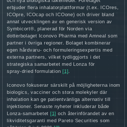
och nya biologiska läkemedel. Företaget
erbjuder flera inhalatorplattformar (t.ex. ICOres,
ICOpre, ICOcap och ICOone) och driver bland
annat utvecklingen av en generisk version av
Symbicort®, planerad för Norden via
dotterbolaget Iconovo Pharma med Amneal som
partner i övriga regioner. Bolaget kombinerar
egen hårdvaru‑ och formuleringsexpertis med
externa partners, vilket tydliggjorts i det
strategiska samarbetet med Lonza för
spray‑dried formulation
[1]
.
Iconovo fokuserar särskilt på möjligheterna inom
biologics, vacciner och stora molekyler där
inhalation kan ge patientvänliga alternativ till
injektioner. Senaste nyheter inkluderar både
Lonza‑samarbetet
[1]
och återinförandet av en
likviditetsgaranti med Pareto Securities som