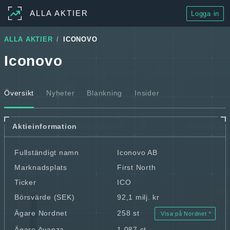
ALLA AKTIER
Logga in
ALLA AKTIER
ICONOVO
Iconovo
Översikt
Nyheter
Blankning
Insider
Aktieinformation
Fullständigt namn
Iconovo AB
Marknadsplats
First North
Ticker
ICO
Börsvärde (SEK)
92,1 milj. kr
Ägare Nordnet
258 st
Visa på Nordnet
Ägare Avanza
1 087 st