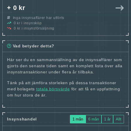
+ 0 kr
Inga insynsaffärer har utförts
0 kr i insynsköp
0 kr i insynsförsäljning
Vad betyder detta?
Här ser du en sammanställning av de insynsaffärer som
gjorts den senaste tiden samt en komplett lista över alla
insynstransaktioner under flera år tillbaka.
Tänk på att jämföra storleken på dessa transaktioner
med bolagets
totala börsvärde
för att få en uppfattning
om hur stora de är.
Insynshandel
1 mån
6 mån
1 år
Allt