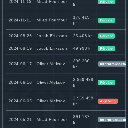
2024-11-19
Milad Pournouri
Förvärv
kr
176 415
2024-11-11
Milad Pournouri
Förvärv
kr
2024-08-23
Jacob Eriksson
23 408 kr
Förvärv
2024-08-19
Jacob Eriksson
49 998 kr
Förvärv
396 236
2024-06-17
Oliver Aleksov
Interntransaktio
kr
2 969 498
2024-06-10
Oliver Aleksov
Förvärv
kr
2 969 498
2024-06-05
Oliver Aleksov
Avyttring
kr
391 187
2024-05-21
Milad Pournouri
Interntransaktio
kr