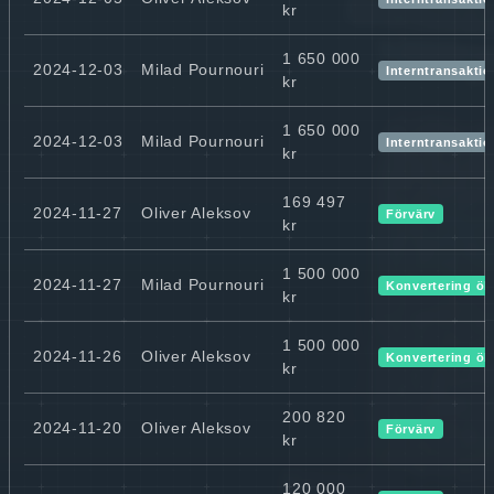
kr
1 650 000
2024-12-03
Milad Pournouri
Interntransaktio
kr
1 650 000
2024-12-03
Milad Pournouri
Interntransaktio
kr
169 497
2024-11-27
Oliver Aleksov
Förvärv
kr
1 500 000
2024-11-27
Milad Pournouri
Konvertering ök
kr
1 500 000
2024-11-26
Oliver Aleksov
Konvertering ök
kr
200 820
2024-11-20
Oliver Aleksov
Förvärv
kr
120 000