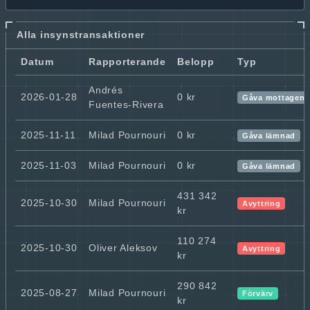
Alla insynstransaktioner
Datum
Rapporterande
Belopp
Typ
Andrés
2026-01-28
0 kr
Gåva mottagen
Fuentes-Rivera
2025-11-11
Milad Pournouri
0 kr
Gåva lämnad
2025-11-03
Milad Pournouri
0 kr
Gåva lämnad
431 342
2025-10-30
Milad Pournouri
Avyttring
kr
110 274
2025-10-30
Oliver Aleksov
Avyttring
kr
290 842
2025-08-27
Milad Pournouri
Förvärv
kr