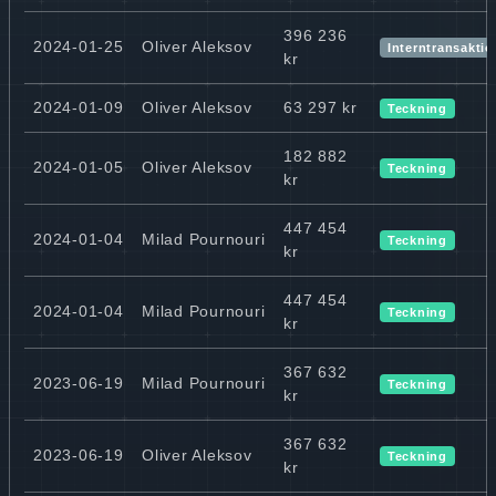
396 236
2024-01-25
Oliver Aleksov
Interntransaktio
kr
2024-01-09
Oliver Aleksov
63 297 kr
Teckning
182 882
2024-01-05
Oliver Aleksov
Teckning
kr
447 454
2024-01-04
Milad Pournouri
Teckning
kr
447 454
2024-01-04
Milad Pournouri
Teckning
kr
367 632
2023-06-19
Milad Pournouri
Teckning
kr
367 632
2023-06-19
Oliver Aleksov
Teckning
kr