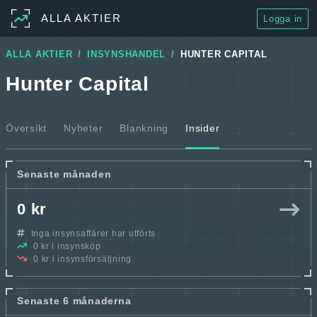
ALLA AKTIER
Logga in
ALLA AKTIER
INSYNSHANDEL
HUNTER CAPITAL
Hunter Capital
Översikt
Nyheter
Blankning
Insider
Senaste månaden
0 kr
Inga insynsaffärer har utförts
0 kr i insynsköp
0 kr i insynsförsäljning
Senaste 6 månaderna