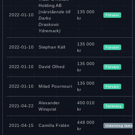
Holding AB
(närstående till
135 000
2022-01-10
Förvärv
Darko
kr
Draskovic
Ydremark)
135 000
2022-01-10
Stephan Käll
Förvärv
kr
135 000
2022-01-10
David Olhed
Förvärv
kr
135 000
2022-01-10
Milad Pournouri
Förvärv
kr
Alexander
400 010
2021-04-22
Teckning
Winqvist
kr
448 000
2021-04-15
Camilla Fridén
Utdelning lämn
kr