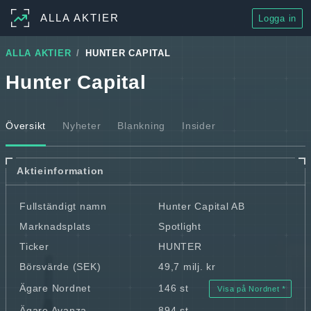
ALLA AKTIER
Logga in
ALLA AKTIER
HUNTER CAPITAL
Hunter Capital
Översikt
Nyheter
Blankning
Insider
Aktieinformation
Fullständigt namn
Hunter Capital AB
Marknadsplats
Spotlight
Ticker
HUNTER
Börsvärde (SEK)
49,7 milj. kr
Ägare Nordnet
146 st
Visa på Nordnet
Ägare Avanza
894 st