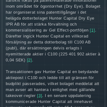
särskilt fokus på patentrelaterade innovationer
inom området för ögontorrhet (Dry Eye). Bolaget
har organiserat sina patenttillgångar i det
helägda dotterbolaget Hunter Capital Dry Eye
IPR AB för att stärka förvaltning och
kommersialisering av Gel Effect‑portföljen
[1]
.
Därefter ingick Hunter Capital en villkorad
försäljning av detta dotterbolag till C100 AB
(publ), där ersättningen delvis erlagts i
nyemitterade aktier i C100 (225 401 902 aktier à
0,04 SEK)
[2]
.
Transaktionen gav Hunter Capital en betydande
aktiepost i C100 och ledde till att gränsen för
budplikt passerades, vilket bolaget meddelat att
man avser att hantera i enlighet med gällande
takeover‑regler
[3]
. I en senare uppdatering
kommunicerade Hunter Capital att innehavet