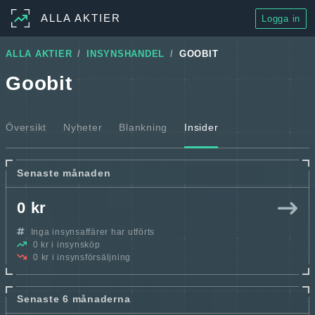
ALLA AKTIER
Logga in
ALLA AKTIER
INSYNSHANDEL
GOOBIT
Goobit
Översikt
Nyheter
Blankning
Insider
Senaste månaden
0 kr
Inga insynsaffärer har utförts
0 kr i insynsköp
0 kr i insynsförsäljning
Senaste 6 månaderna