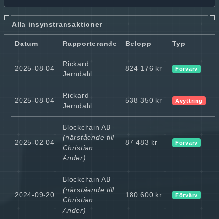
Alla insynstransaktioner
Datum
Rapporterande
Belopp
Typ
Rickard
2025-08-04
824 176 kr
Förvärv
Jerndahl
Rickard
2025-08-04
538 350 kr
Avyttring
Jerndahl
Blockchain AB
(närstående till
2025-02-04
87 483 kr
Förvärv
Christian
Ander)
Blockchain AB
(närstående till
2024-09-20
180 600 kr
Förvärv
Christian
Ander)