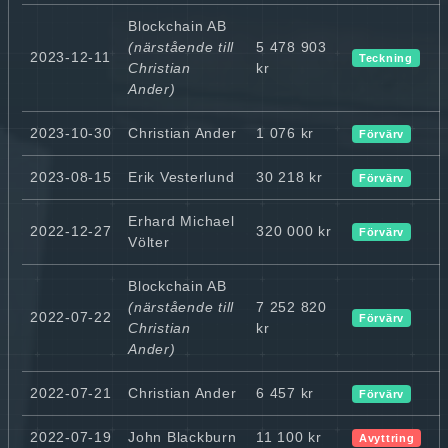
Blockchain AB
(närstående till
5 478 903
2023-12-11
Teckning
Christian
kr
Ander)
2023-10-30
Christian Ander
1 076 kr
Förvärv
2023-08-15
Erik Vesterlund
30 218 kr
Förvärv
Erhard Michael
2022-12-27
320 000 kr
Förvärv
Völter
Blockchain AB
(närstående till
7 252 820
2022-07-22
Förvärv
Christian
kr
Ander)
2022-07-21
Christian Ander
6 457 kr
Förvärv
2022-07-19
John Blackburn
11 100 kr
Avyttring