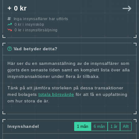
+ 0 kr
Inga insynsaffärer har utförts
0 kr i insynsköp
0 kr i insynsförsäljning
Vad betyder detta?
Här ser du en sammanställning av de insynsaffärer som
gjorts den senaste tiden samt en komplett lista över alla
insynstransaktioner under flera år tillbaka.
Tänk på att jämföra storleken på dessa transaktioner
med bolagets
totala börsvärde
för att få en uppfattning
om hur stora de är.
Insynshandel
1 mån
6 mån
1 år
Allt