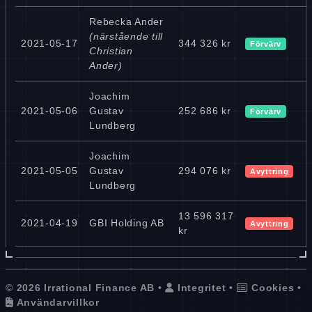
Rebecka Ander
(närstående till
2021-05-17
344 326 kr
Förvärv
Christian
Ander)
Joachim
2021-05-06
Gustav
252 686 kr
Förvärv
Lundberg
Joachim
2021-05-05
Gustav
294 076 kr
Avyttring
Lundberg
13 596 317
2021-04-19
GBI Holding AB
Avyttring
kr
© 2026 Irrational Finance AB •
Integritet
•
Cookies
•
Användarvillkor