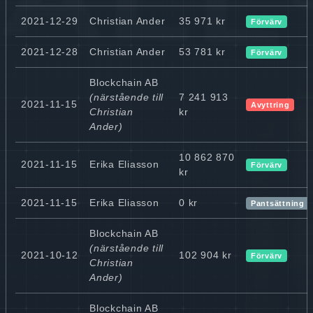
2021-12-29
Christian Ander
35 971 kr
Förvärv
2021-12-28
Christian Ander
53 781 kr
Förvärv
Blockchain AB
(närstående till
7 241 913
2021-11-15
Avyttring
Christian
kr
Ander)
10 862 870
2021-11-15
Erika Eliasson
Förvärv
kr
2021-11-15
Erika Eliasson
0 kr
Pantsättning
Blockchain AB
(närstående till
2021-10-12
102 904 kr
Förvärv
Christian
Ander)
Blockchain AB