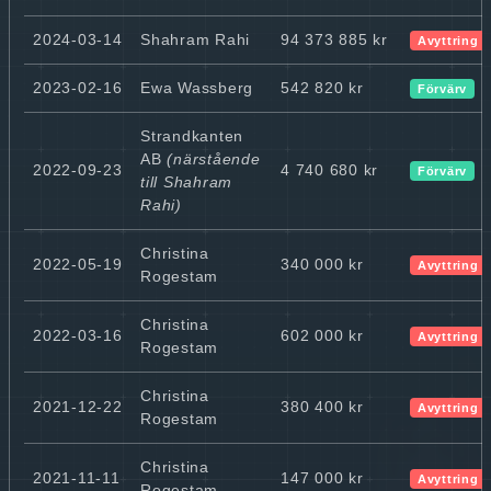
2024-03-14
Shahram Rahi
94 373 885 kr
Avyttring
2023-02-16
Ewa Wassberg
542 820 kr
Förvärv
Strandkanten
AB
(närstående
2022-09-23
4 740 680 kr
Förvärv
till Shahram
Rahi)
Christina
2022-05-19
340 000 kr
Avyttring
Rogestam
Christina
2022-03-16
602 000 kr
Avyttring
Rogestam
Christina
2021-12-22
380 400 kr
Avyttring
Rogestam
Christina
2021-11-11
147 000 kr
Avyttring
Rogestam