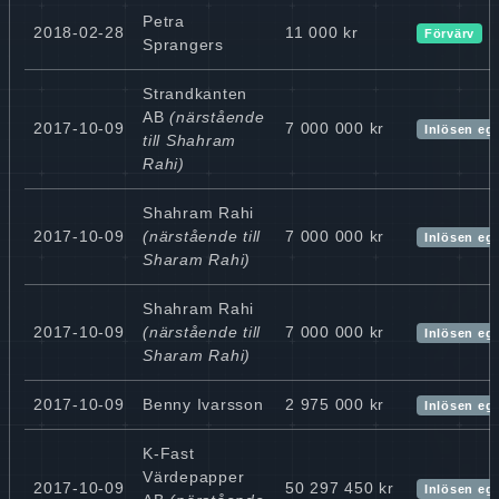
Petra
2018-02-28
11 000 kr
Förvärv
Sprangers
Strandkanten
AB
(närstående
2017-10-09
7 000 000 kr
Inlösen eg
till Shahram
Rahi)
Shahram Rahi
2017-10-09
(närstående till
7 000 000 kr
Inlösen eg
Sharam Rahi)
Shahram Rahi
2017-10-09
(närstående till
7 000 000 kr
Inlösen eg
Sharam Rahi)
2017-10-09
Benny Ivarsson
2 975 000 kr
Inlösen eg
K-Fast
Värdepapper
2017-10-09
50 297 450 kr
Inlösen eg