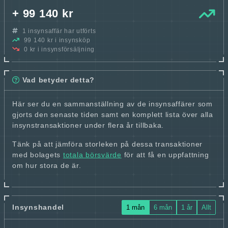
+ 99 140 kr
1 insynsaffär har utförts
99 140 kr i insynsköp
0 kr i insynsförsäljning
Vad betyder detta?
Här ser du en sammanställning av de insynsaffärer som
gjorts den senaste tiden samt en komplett lista över alla
insynstransaktioner under flera år tillbaka.
Tänk på att jämföra storleken på dessa transaktioner
med bolagets
totala börsvärde
för att få en uppfattning
om hur stora de är.
Insynshandel
1 mån
6 mån
1 år
Allt