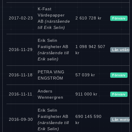
K-Fast
Värdepapper
2017-02-23
2 610 728 kr
Förvärv
AB
(närstående
till Erik Selin)
Erik Selin
Fastigheter AB
1 098 942 507
2016-11-29
Lån utlåni
(närstående till
kr
Erik selin)
PETRA VING
2016-11-18
57 039 kr
Förvärv
ENGSTRÖM
Anders
2016-11-11
911 000 kr
Förvärv
Wennergren
Erik Selin
Fastigheter AB
690 145 590
2016-09-30
Lån mottag
(närstående till
kr
Erik Selin)