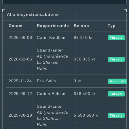
Alla insynstransaktioner
Datum
Rapporterande
Belopp
Typ
2026-06-08
Carin Kindbom
99 140 kr
Förvärv
Strandkanten
AB
(närstående
2026-02-06
656 835 kr
Förvärv
till Sharam
Rahi)
2025-11-24
Erik Selin
0 kr
Arv motta
2025-09-12
Carina Edblad
676 400 kr
Förvärv
Strandkanten
AB
(närstående
2025-08-19
6 598 550 kr
Förvärv
till Shahram
Rahi)