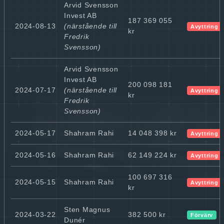
Arvid Svensson
Invest AB
187 369 055
2024-08-13
(närstående till
Avyttring
kr
Fredrik
Svensson)
Arvid Svensson
Invest AB
200 098 181
2024-07-17
(närstående till
Avyttring
kr
Fredrik
Svensson)
2024-05-17
Shahram Rahi
14 048 398 kr
Avyttring
2024-05-16
Shahram Rahi
62 149 224 kr
Avyttring
100 697 316
2024-05-15
Shahram Rahi
Avyttring
kr
Sten Magnus
2024-03-22
382 500 kr
Förvärv
Dunér