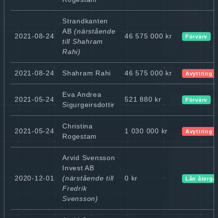
Strandkanten
AB
(närstående
2021-08-24
46 575 000 kr
Förvärv
till Shahram
Rahi)
2021-08-24
Shahram Rahi
46 575 000 kr
Avyttring
Eva Andrea
2021-05-24
521 880 kr
Förvärv
Sigurgeirsdottir
Christina
2021-05-24
1 030 000 kr
Avyttring
Rogestam
Arvid Svensson
Invest AB
2020-12-01
(närstående till
0 kr
Lån återgå
Fredrik
Svensson)