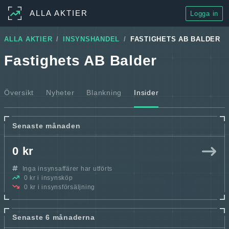
ALLA AKTIER
Logga in
ALLA AKTIER
INSYNSHANDEL
FASTIGHETS AB BALDER
Fastighets AB Balder
Översikt
Nyheter
Blankning
Insider
Senaste månaden
0 kr
Inga insynsaffärer har utförts
0 kr i insynsköp
0 kr i insynsförsäljning
Senaste 6 månaderna